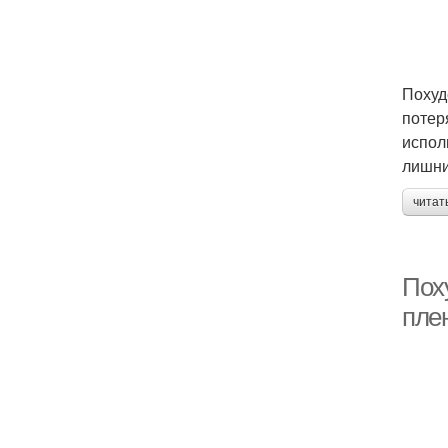
Похуд
потер
испол
лишни
читат
Пох
пле