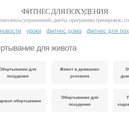
ФИТНЕС ДЛЯ ПОХУДЕНИЯ
комплексы упражнений, диеты, программы тренировок, со
новости
уроки
фитнес дома
фитнес для по
ртывание для живота
Обертывании для
Живот в домашних
О
похудения
условиях
дом
Обертывание для
П
довое обертывание
похудения
содо
ецепты для ночного
Пленочные