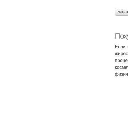
читат
Пох
Если 
жирос
проце
косме
физич