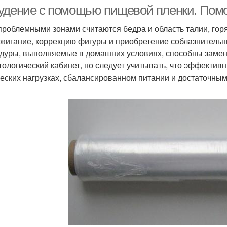
обертывания
обертывании
удение с помощью пищевой пленки. Помо
проблемными зонами считаются бедра и область талии, гор
жигание, коррекцию фигуры и приобретение соблазнительны
дуры, выполняемые в домашних условиях, способны замени
тологический кабинет, но следует учитывать, что эффекти
еских нагрузках, сбалансированном питании и достаточны