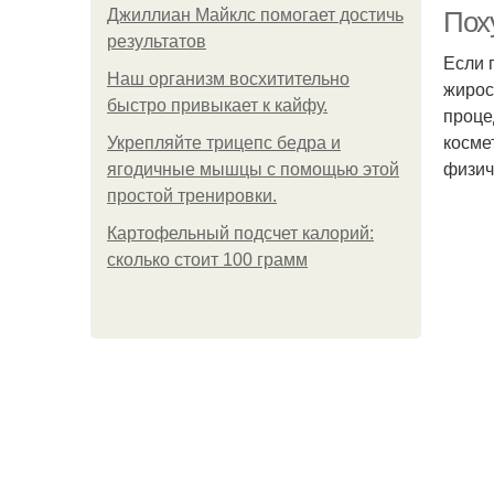
Джиллиан Майклс помогает достичь
Пох
результатов
Если 
Наш организм восхитительно
жирос
быстро привыкает к кайфу.
проце
косме
Укрепляйте трицепс бедра и
физич
ягодичные мышцы с помощью этой
простой тренировки.
Картофельный подсчет калорий:
сколько стоит 100 грамм