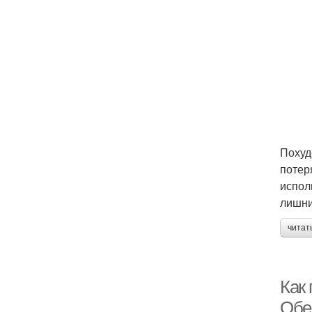
Похуд
потер
испол
лишни
читат
Как
Обе