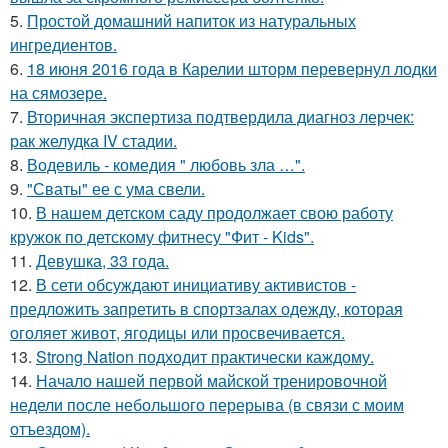
5.
Простой домашний напиток из натуральных
ингредиентов.
6.
18 июня 2016 года в Карелии шторм перевернул лодки
на сямозере.
7.
Вторичная экспертиза подтвердила диагноз лерчек:
рак желудка IV стадии.
8.
Водевиль - комедия " любовь зла …".
9.
"Сваты" ее с ума свели.
10.
В нашем детском саду продолжает свою работу
кружок по детскому фитнесу "Фит - Kids".
11.
Девушка, 33 года.
12.
В сети обсуждают инициативу активистов -
предложить запретить в спортзалах одежду, которая
оголяет живот, ягодицы или просвечивается.
13.
Strong Nation подходит практически каждому.
14.
Начало нашей первой майской тренировочной
недели после небольшого перерыва (в связи с моим
отъездом).