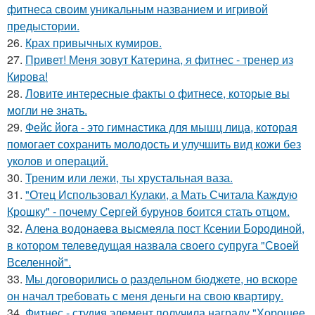
фитнеса своим уникальным названием и игривой
предыстории.
26.
Крах привычных кумиров.
27.
Привет! Меня зовут Катерина, я фитнес - тренер из
Кирова!
28.
Ловите интересные факты о фитнесе, которые вы
могли не знать.
29.
Фейс йога - это гимнастика для мышц лица, которая
помогает сохранить молодость и улучшить вид кожи без
уколов и операций.
30.
Треним или лежи, ты хрустальная ваза.
31.
"Отец Использовал Кулаки, а Мать Считала Каждую
Крошку" - почему Сергей бурунов боится стать отцом.
32.
Алена водонаева высмеяла пост Ксении Бородиной,
в котором телеведущая назвала своего супруга "Своей
Вселенной".
33.
Мы договорились о раздельном бюджете, но вскоре
он начал требовать с меня деньги на свою квартиру.
34.
Фитнес - студия элемент получила награду "Хорошее