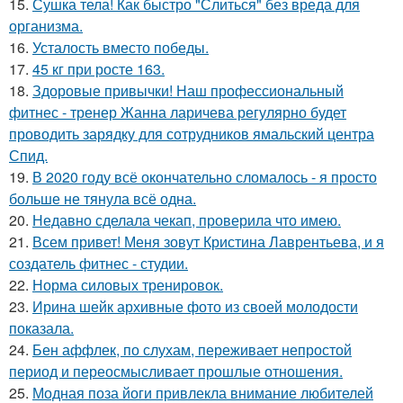
15.
Сушка тела! Как быстро "Слиться" без вреда для
организма.
16.
Усталость вместо победы.
17.
45 кг при росте 163.
18.
Здоровые привычки! Наш профессиональный
фитнес - тренер Жанна ларичева регулярно будет
проводить зарядку для сотрудников ямальский центра
Спид.
19.
В 2020 году всё окончательно сломалось - я просто
больше не тянула всё одна.
20.
Недавно сделала чекап, проверила что имею.
21.
Всем привет! Меня зовут Кристина Лаврентьева, и я
создатель фитнес - студии.
22.
Норма силовых тренировок.
23.
Ирина шейк архивные фото из своей молодости
показала.
24.
Бен аффлек, по слухам, переживает непростой
период и переосмысливает прошлые отношения.
25.
Модная поза йоги привлекла внимание любителей