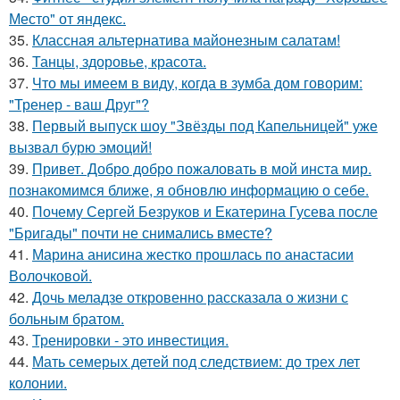
Место" от яндекс.
35.
Классная альтернатива майонезным салатам!
36.
Танцы, здоровье, красота.
37.
Что мы имеем в виду, когда в зумба дом говорим:
"Тренер - ваш Друг"?
38.
Первый выпуск шоу "Звёзды под Капельницей" уже
вызвал бурю эмоций!
39.
Привет. Добро добро пожаловать в мой инста мир.
познакомимся ближе, я обновлю информацию о себе.
40.
Почему Сергей Безруков и Екатерина Гусева после
"Бригады" почти не снимались вместе?
41.
Марина анисина жестко прошлась по анастасии
Волочковой.
42.
Дочь меладзе откровенно рассказала о жизни с
больным братом.
43.
Тренировки - это инвестиция.
44.
Мать семерых детей под следствием: до трех лет
колонии.