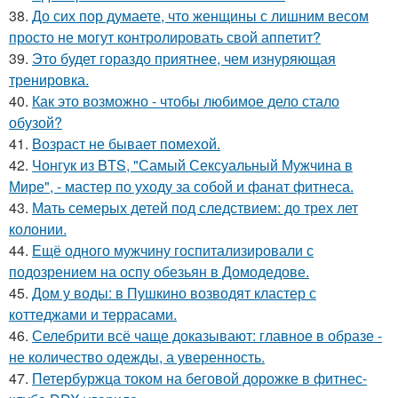
38.
До сих пор думаете, что женщины с лишним весом
просто не могут контролировать свой аппетит?
39.
Это будет гораздо приятнее, чем изнуряющая
тренировка.
40.
Как это возможно - чтобы любимое дело стало
обузой?
41.
Возраст не бывает помехой.
42.
Чонгук из BTS, "Самый Сексуальный Мужчина в
Мире", - мастер по уходу за собой и фанат фитнеса.
43.
Мать семерых детей под следствием: до трех лет
колонии.
44.
Ещё одного мужчину госпитализировали с
подозрением на оспу обезьян в Домодедове.
45.
Дом у воды: в Пушкино возводят кластер с
коттеджами и террасами.
46.
Селебрити всё чаще доказывают: главное в образе -
не количество одежды, а уверенность.
47.
Петербуржца током на беговой дорожке в фитнес-