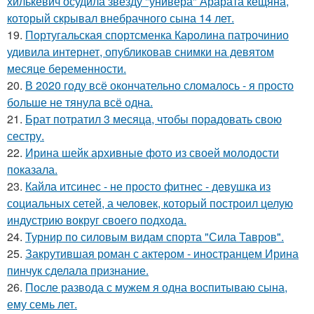
хилькевич осудила звезду "универа" Арарата кещяна,
который скрывал внебрачного сына 14 лет.
19.
Португальская спортсменка Каролина патрочинио
удивила интернет, опубликовав снимки на девятом
месяце беременности.
20.
В 2020 году всё окончательно сломалось - я просто
больше не тянула всё одна.
21.
Брат потратил 3 месяца, чтобы порадовать свою
сестру.
22.
Ирина шейк архивные фото из своей молодости
показала.
23.
Кайла итсинес - не просто фитнес - девушка из
социальных сетей, а человек, который построил целую
индустрию вокруг своего подхода.
24.
Турнир по силовым видам спорта "Сила Тавров".
25.
Закрутившая роман с актером - иностранцем Ирина
пинчук сделала признание.
26.
После развода с мужем я одна воспитываю сына,
ему семь лет.