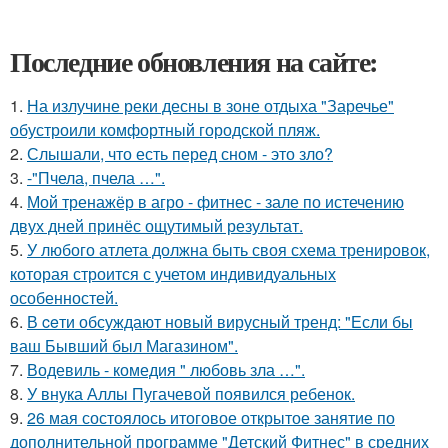
Последние обновления на сайте:
1.
На излучине реки десны в зоне отдыха "Заречье"
обустроили комфортный городской пляж.
2.
Слышали, что есть перед сном - это зло?
3.
-"Пчела, пчела …".
4.
Мой тренажёр в агро - фитнес - зале по истечению
двух дней принёс ощутимый результат.
5.
У любого атлета должна быть своя схема тренировок,
которая строится с учетом индивидуальных
особенностей.
6.
В ceти обсуждают новый вирусный тренд: "Если бы
ваш Бывший был Магазином".
7.
Водевиль - комедия " любовь зла …".
8.
У внука Аллы Пугачевой появился ребенок.
9.
26 мая состоялось итоговое открытое занятие по
дополнительной программе "Детский Фитнес" в средних