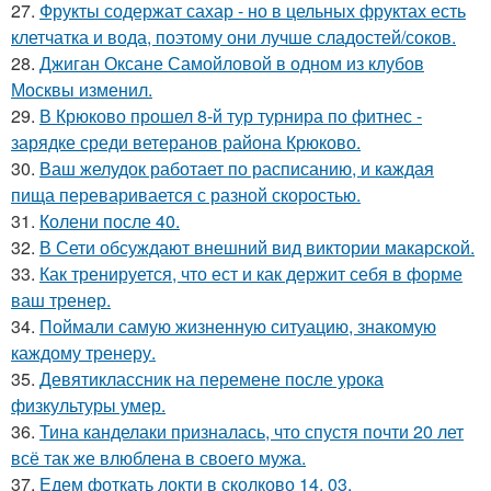
27.
Фрукты содержат сахар - но в цельных фруктах есть
клетчатка и вода, поэтому они лучше сладостей/соков.
28.
Джиган Оксане Самойловой в одном из клубов
Москвы изменил.
29.
В Крюково прошел 8-й тур турнира по фитнес -
зарядке среди ветеранов района Крюково.
30.
Ваш желудок работает по расписанию, и каждая
пища переваривается с разной скоростью.
31.
Колени после 40.
32.
В Сети обсуждают внешний вид виктории макарской.
33.
Как тренируется, что ест и как держит себя в форме
ваш тренер.
34.
Поймали самую жизненную ситуацию, знакомую
каждому тренеру.
35.
Девятиклассник на перемене после урока
физкультуры умер.
36.
Тина канделаки призналась, что спустя почти 20 лет
всё так же влюблена в своего мужа.
37.
Едем фоткать локти в сколково 14. 03.