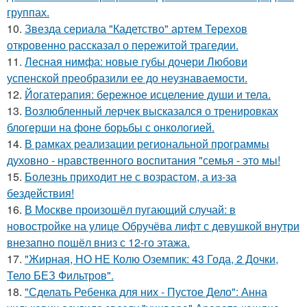
группах.
10.
Звезда сериала "Кадетство" артем Терехов
откровенно рассказал о пережитой трагедии.
11.
Лесная нимфа: новые губы дочери Любови
успенской преобразили ее до неузнаваемости.
12.
Йогатерапия: бережное исцеление души и тела.
13.
Возлюбленный лерчек высказался о тренировках
блогерши на фоне борьбы с онкологией.
14.
В рамках реализации региональной программы
духовно - нравственного воспитания "семья - это мы!
15.
Болезнь приходит не с возрастом, а из-за
бездействия!
16.
В Москве произошёл пугающий случай: в
новостройке на улице Обручёва лифт с девушкой внутри
внезапно пошёл вниз с 12-го этажа.
17.
"Жирная, НО НЕ Колю Оземпик: 43 Года, 2 Дочки,
Тело БЕЗ Фильтров".
18.
"Сделать Ребенка для них - Пустое Дело": Анна