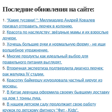
Последние обновления на сайте:
1.
"Какие тусовки! ": Миллиардер Андрей Ковалев
призвал отправить лерчек в колонию.
2.
Красота по наследству: звёздные мамы и их взрослые
дочери.
3.
Хочешь большие руки и нормальную форму - не ищи
волшебное упражнение.
4.
Многие продукты как идеальный выбор для
правильного питания выглядят.
5.
Вторичная экспертиза подтвердила диагноз лерчек:
рак желудка IV стадии.
6.
Красотку байкершу изуродовала частный хирург из
москвы.
7.
В Китае девушка оформила своему бывшему доставку
на дом 1 тонны лука.
8.
В нашем детском саду продолжает свою работу
кружок по детскому фитнесу "Фит - Kids".