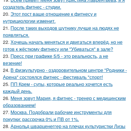
создатель фитнес - студии.
20.
Этот пост ваше отношение к фитнесу и
нутрициологии изменит.
21.
После таких выходов шутнику лучше на людях не
появляться.
22.
Хочешь начать меняться и двигаться вперёд, но не
готов к жёсткому фитнесу или "Убиваться" в зале?
23.
Пресс при графике 5/5 - это реальность, а не
везение!
24.
В физкультурно - оздоровительном центре "Родники -
Арена" состоялся фитнес - фестиваль "спорт!
25.
ПП Крем - супы, которые реально хочется есть
каждый день.
26.
Меня зовут Мария, я фитнес - тренер с медицинским
образованием!
27.
Москва. Подобрали рабочие инструменты для
покупки: рассрочка 0% и ПВ от 1%.
28.
Арнольд шварценеггер на плечах культуристки Лизы