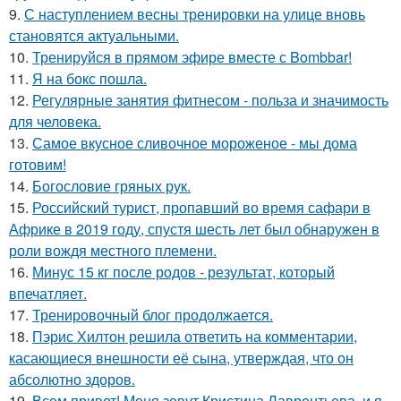
9.
С наступлением весны тренировки на улице вновь
становятся актуальными.
10.
Тренируйся в прямом эфире вместе с Bombbar!
11.
Я на бокс пошла.
12.
Регулярные занятия фитнесом - польза и значимость
для человека.
13.
Самое вкусное сливочное мороженое - мы дома
готовим!
14.
Богословие гряных рук.
15.
Российский турист, пропавший во время сафари в
Африке в 2019 году, спустя шесть лет был обнаружен в
роли вождя местного племени.
16.
Минус 15 кг после родов - результат, который
впечатляет.
17.
Тренировочный блог продолжается.
18.
Пэрис Хилтон решила ответить на комментарии,
касающиеся внешности её сына, утверждая, что он
абсолютно здоров.
19.
Всем привет! Меня зовут Кристина Лаврентьева, и я