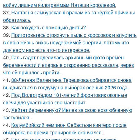
войну лишним килограммам Наташи королевой.
37.
Настасья самбурская к врачам из-за жуткой причины
обратилась.
38.
Как похудеть с помощью диеты?
39.
Приготовьтесь стряхнуть пыль с кроссовок и впустить
в свою жизнь вихрь неудержимой энергии, потому что
для вас у нас есть что-то интересное.
40.
Галь гадот поделилась архивными фото времён
беременности и впервые откровенно рассказала, через
что ей пришлось пройти.
41.
88-Летняя Валентина Терешкова собирается снова
выдвигаться в госдуму на выборах осенью 2026 года.
42.
Под Волгоградом 101-летний фронтовик окопные
свечи для участников сво мастерит.
43.
Хейтят беременную? Ивлев за свою возлюбленную
заступился.
44.
Колумбийский чемпион Себастьян кинтеро после
обморока во время тренировки скончался.
45.
Четыре года они скрывали правду, но резкое