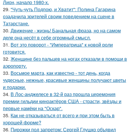
Лион, начало 1980-х.
29.
"Чуть-чуть Подпою, и Хватит": Полина Гагарина
озадачила зрителей своим поведением на сцене в
Татарстане.
30.
Движение - жизнь! Банальная фраза, но на самом
деле она несёт в себе огромный смысл.
31.
Вот это поворот - "Императрица" к новой роли
готовится.
32.
Женщине без пальцев на ногах отказали в помощи в
аэропорту.
33.
Восьмое марта, как известно - тот день, когда
чудесные, нежные, красивые женщины получают цветы
и подарки.
34.
В Лос-анджелесе в 32-й раз прошла церемония
премии гильдии киноактёров США - страсти, звёзды и
первые намёки на "Оскар".
35.
Как не отказываться от всего и при этом быть в
хорошей форме?
36.
Пирожки под запретом: Сергей Глушко объявил