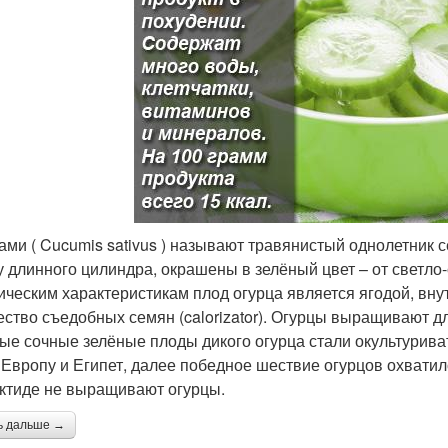
ами ( Cucumis sativus ) называют травянистый однолетник 
 длинного цилиндра, окрашены в зелёный цвет – от светло
ическим характеристикам плод огурца является ягодой, вну
ество съедобных семян (calorizator). Огурцы выращивают д
ые сочные зелёные плоды дикого огурца стали окультурива
 Европу и Египет, далее победное шествие огурцов охватило
ктиде не выращивают огурцы.
ь дальше →