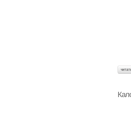
читат
Кал