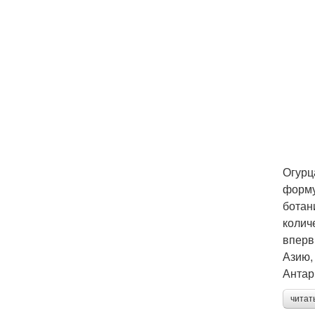
Огурц
форму
ботан
колич
вперв
Азию,
Антар
читат