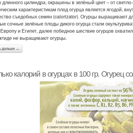
 длинного цилиндра, окрашены в зелёный цвет – от светло
ическим характеристикам плод огурца является ягодой, вну
ество съедобных семян (calorizator). Огурцы выращивают д
ые сочные зелёные плоды дикого огурца стали окультурива
 Европу и Египет, далее победное шествие огурцов охватило
ктиде не выращивают огурцы.
ь дальше →
ько калорий в огурцах в 100 гр. Огурец 