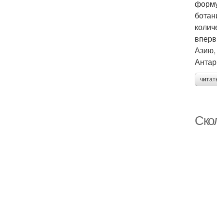
форму
ботан
колич
вперв
Азию,
Антар
читат
Скол