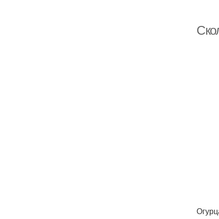
Ско
Огурц