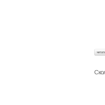
читат
Скол