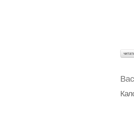
читат
Вас
Кал