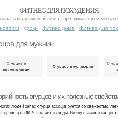
ФИТНЕС ДЛЯ ПОХУДЕНИЯ
комплексы упражнений, диеты, программы тренировок, со
новости
уроки
фитнес дома
фитнес для по
рцов для мужчин
Огурцов в
Огурц
Огурцов в кулинарии
косметологии
орийность огурцов и их полезные свойств
ногих людей запах огурца ассоциируется со свежестью, легк
льку овощ на 95 % состоит из воды. Ввиду высокой концент