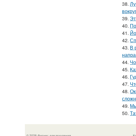
38.
Лу
вокру
39.
Эт
40.
По
41.
Йо
42.
Сп
43.
В 
напра
44.
Чо
45.
Ка
46.
Гу
47.
Чт
48.
Ок
сложн
49.
Мы
50.
Та
© 2026 Фитнес для похудения
К