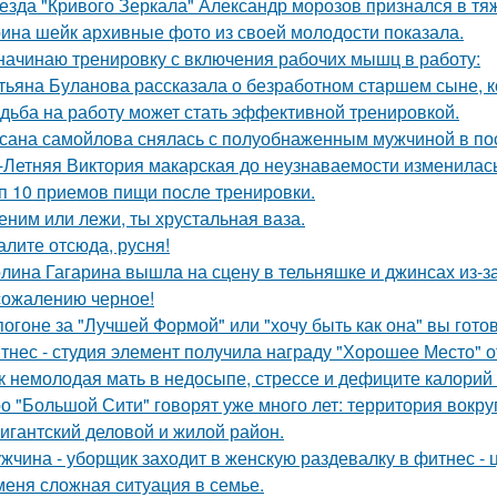
езда "Кривого Зеркала" Александр морозов признался в тя
ина шейк архивные фото из своей молодости показала.
начинаю тренировку с включения рабочих мышц в работу:
тьяна Буланова рассказала о безработном старшем сыне, к
дьба на работу может стать эффективной тренировкой.
сана самойлова снялась с полуобнаженным мужчиной в по
-Летняя Виктория макарская до неузнаваемости изменилась
п 10 приемов пищи после тренировки.
еним или лежи, ты хрустальная ваза.
алите отсюда, русня!
лина Гагарина вышла на сцену в тельняшке и джинсах из-з
сожалению черное!
погоне за "Лучшей Формой" или "хочу быть как она" вы гото
тнес - студия элемент получила награду "Хорошее Место" о
к немолодая мать в недосыпе, стрессе и дефиците калорий 
о "Большой Сити" говорят уже много лет: территория вокру
гигантский деловой и жилой район.
жчина - уборщик заходит в женскую раздевалку в фитнес - 
меня сложная ситуация в семье.