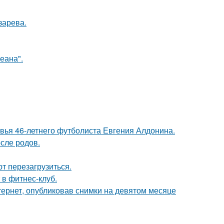
зарева.
еана".
овья 46-летнего футболиста Евгения Алдонина.
сле родов.
т перезагрузиться.
 в фитнес-клуб.
ернет, опубликовав снимки на девятом месяце