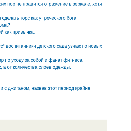
их пор не нравится отражение в зеркале, хотя
делать торс как у греческого бога.
дома?
ей как привычка.
с" воспитанники детского сада узнают о новых
р по уходу за собой и фанат фитнеса.
к, а от количества слоев одежды.
 с джиганом, назвав этот период крайне