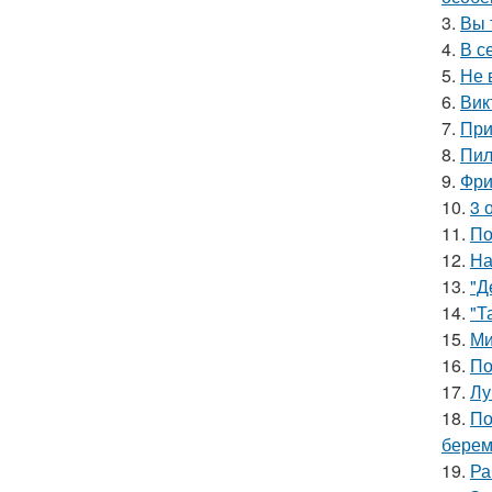
3.
Вы 
4.
В с
5.
Не 
6.
Вик
7.
При
8.
Пил
9.
Фри
10.
3 
11.
По
12.
На
13.
"Д
14.
"Т
15.
Ми
16.
По
17.
Лу
18.
По
берем
19.
Ра