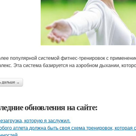
лее популярной системой фитнес-тренировок с применение
лекс. Эта система базируется на аэробном дыхании, кото
ь дальше →
ледние обновления на сайте:
езагрузка, которую я заслужил.
юбого атлета должна быть своя схема тренировок, которая 
нностей.