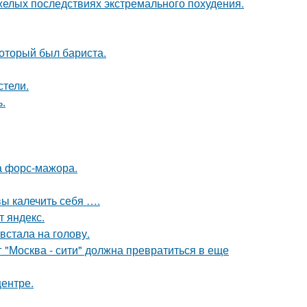
желых последствиях экстремального похудения.
оторый был бариста.
стели.
.
а форс-мажора.
вы калечить себя ….
т яндекс.
встала на голову.
г "Москва - сити" должна превратиться в еще
центре.