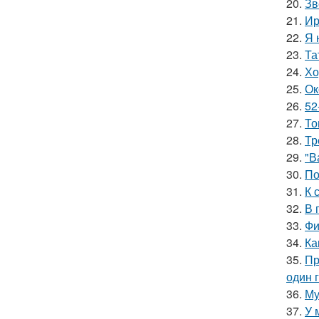
20.
Зв
21.
Ир
22.
Я 
23.
Та
24.
Хо
25.
Ок
26.
52
27.
То
28.
Тр
29.
"В
30.
По
31.
К 
32.
В 
33.
Фи
34.
Ка
35.
Пр
один 
36.
Му
37.
У 