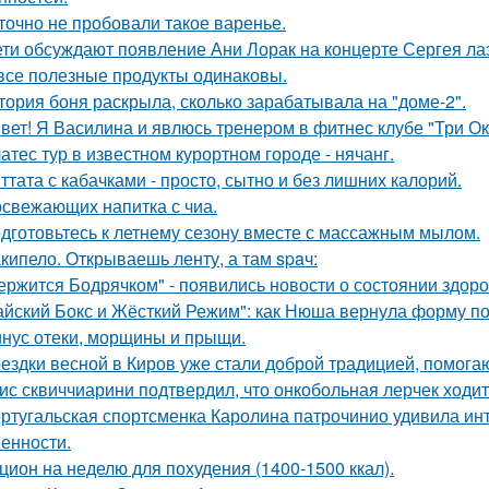
точно не пробовали такое варенье.
ети обсуждают появление Ани Лорак на концерте Сергея ла
все полезные продукты одинаковы.
тория боня раскрыла, сколько зарабатывала на "доме-2".
вет! Я Василина и явлюсь тренером в фитнес клубе "Три Ок
атес тур в известном курортном городе - нячанг.
ттата с кабачками - просто, сытно и без лишних калорий.
освежающих напитка с чиа.
дготовьтесь к летнему сезону вместе с массажным мылом.
кипело. Открываешь ленту, а там spaч:
ержится Бодрячком" - появились новости о состоянии здор
айский Бокс и Жёсткий Режим": как Нюша вернула форму по
нус отеки, морщины и прыщи.
ездки весной в Киров уже стали доброй традицией, помогаю
ис сквиччиарини подтвердил, что онкобольная лерчек ходит
ртугальская спортсменка Каролина патрочинио удивила инт
енности.
цион на неделю для похудения (1400-1500 ккал).