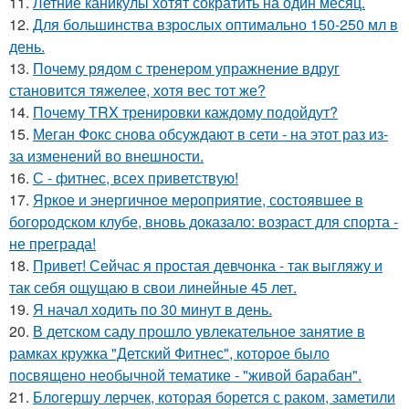
11.
Летние каникулы хотят сократить на один месяц.
12.
Для большинства взрослых оптимально 150-250 мл в
день.
13.
Почему рядом с тренером упражнение вдруг
становится тяжелее, хотя вес тот же?
14.
Почему TRX тренировки каждому подойдут?
15.
Меган Фокс снова обсуждают в сети - на этот раз из-
за изменений во внешности.
16.
С - фитнес, всех приветствую!
17.
Яркое и энергичное мероприятие, состоявшее в
богородском клубе, вновь доказало: возраст для спорта -
не преграда!
18.
Привет! Сейчас я простая девчонка - так выгляжу и
так себя ощущаю в свои линейные 45 лет.
19.
Я начал ходить по 30 минут в день.
20.
В детском саду прошло увлекательное занятие в
рамках кружка "Детский Фитнес", которое было
посвящено необычной тематике - "живой барабан".
21.
Блогершу лерчек, которая борется с раком, заметили