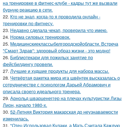
на тренировке в фитнес-клубе - кадры тут же вызвали
бурную реакцию в сети.
22.
Кто не знал, когда-то я проводила онлайн -
тренировки по фитнесу.
23.
Недавно сделала чекап, проверила что имею.
24.
Норма силовых тренировок.
25.
Медицинскиеклассыбелгородскойобласти. Встреча
"Смарт Здрав": здоровый образ жизни - это модно!
26.
Библиотекари для пожилых занятие по
фейсбилдингу провели.
27.
Лучшие и худшие продукты для набора массы.
28.
Четвёртая ракетка мира ига швёнтек высказалась о
сотрудничестве с психологом Дарьей Абрамович и
описала своего идеального тренера.
29.
Арнольд шварценеггер на плечах культуристки Лизы
Лион, начало 1980-х.
30.
52-Летняя Виктория макарская до неузнаваемости
изменилась.
31.
"Отец Использовал Кулаки, а Мать Считала Каждую