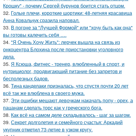
Крошку" - почему Сергей бурунов боится стать отцом.
32.
Голые плечи, короткие шортики: 48-летняя красавица
Анна Ковальчук сразила наповал.
33.
В погоне за "Лучшей Формой" или "хочу быть как она"
вы готовы калечить себя ….
34.
"Я Очень Хочу Жить": лерчек вышла на связь из
онкоцентра Блохина после приостановки уголовного
дела.
35.
Я Ксюша, фитнес - тренер, влюбленный в спорт, и
нутрициолог, продвигающий питание без запретов и
бесполезных бадов.
36.
Тина канделаки призналась, что спустя почти 20 лет
всё так же влюблена в своего мужа.
37.
Эти ошибки мешают девочкам накачать попу - орех, а
пацанам сделать торс как у греческого бога.
38.
Как всё на самом деле складывалось - шаг за шагом.
39.
Секрет долголетия и семейного счастья: Аркадий
укупник отметил 73-летие в узком кругу.