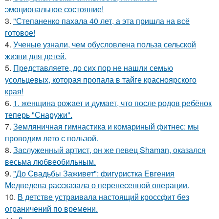
эмоциональное состояние!
3.
"Степаненко пахала 40 лет, а эта пришла на всё
готовое!
4.
Ученые узнали, чем обусловлена польза сельской
жизни для детей.
5.
Представляете, до сих пор не нашли семью
усольцевых, которая пропала в тайге красноярского
края!
6.
1. женщина рожает и думает, что после родов ребёнок
теперь "Снаружи".
7.
Земляничная гимнастика и комариный фитнес: мы
проводим лето с пользой.
8.
Заслуженный артист, он же певец Shaman, оказался
весьма любвеобильным.
9.
"До Свадьбы Заживет": фигуристка Евгения
Медведева рассказала о перенесенной операции.
10.
В детстве устраивала настоящий кроссфит без
ограничений по времени.