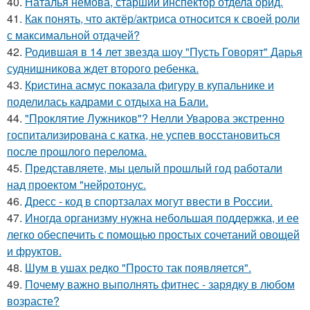
40.
Наталья немова, старший инспектор отдела орид.
41.
Как понять, что актёр/актриса относится к своей роли
с максимальной отдачей?
42.
Родившая в 14 лет звезда шоу "Пусть Говорят" Дарья
суднишникова ждет второго ребенка.
43.
Кристина асмус показала фигуру в купальнике и
поделилась кадрами с отдыха на Бали.
44.
"Проклятие Лужников"? Нелли Уварова экстренно
госпитализирована с катка, не успев восстановиться
после прошлого перелома.
45.
Представляете, мы целый прошлый год работали
над проектом "нейротонус.
46.
Дресс - код в спортзалах могут ввести в России.
47.
Иногда организму нужна небольшая поддержка, и ее
легко обеспечить с помощью простых сочетаний овощей
и фруктов.
48.
Шум в ушах редко "Просто так появляется".
49.
Почему важно выполнять фитнес - зарядку в любом
возрасте?