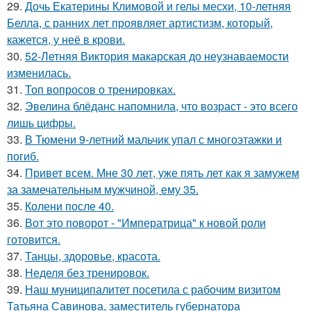
29.
Дочь Екатерины Климовой и гелы месхи, 10-летняя
Белла, с ранних лет проявляет артистизм, который,
кажется, у неё в крови.
30.
52-Летняя Виктория макарская до неузнаваемости
изменилась.
31.
Топ вопросов о тренировках.
32.
Эвелина блёданс напомнила, что возраст - это всего
лишь цифры.
33.
В Тюмени 9-летний мальчик упал с многоэтажки и
погиб.
34.
Привет всем. Мне 30 лет, уже пять лет как я замужем
за замечательным мужчиной, ему 35.
35.
Колени после 40.
36.
Вот это поворот - "Императрица" к новой роли
готовится.
37.
Танцы, здоровье, красота.
38.
Неделя без тренировок.
39.
Наш муниципалитет посетила с рабочим визитом
Татьяна Савинова, заместитель губернатора