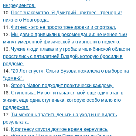
ингредиентов.
10.
Пост знакомство. Я Дмитрий - фитнес - тренер из
нижнего Новгорода.
11.
Фитнес - это не просто тренировки и спортзал.
12.
Мы давно привыкли к рекомендации: не менее 150
минут умеренной физической активности в неделю.
13.
Чужие люди плакали у гроба: в челябинской области
простились с пятилетней Владой, которую бросили в
роддоме.
14.
"20 Лет спустя: Ольга Бузова пожалела о выборе на
"доме-2".
15.
Strong Nation подходит практически каждому.
16.
Ступенька. Ну вот и начался мой еще один этап в
жизни, еще одна ступенька, которую особо мало кто
поддержал.
17.
Ты можешь тратить деньги на уход и не видеть
результата.
18.
К фитнесу спустя долгое время вернулась.