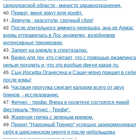
свердловской области - министр здравоохранения.
40.
Привет, меня зовут юля крофт.
41.
Девчули - красотули, срочный сбор!
42.
После длительного зимнего перерыва, ана де Армас
вновь отправилась в Лос-анджелес, возобновив
интенсивные тренировки.
43.
Запрет на одежду в спортазалах.
44.
Видео для тех, кто считает, что с помощью джампинга
нельзя похудеть и, что это вообще фигня какая-то.
45.
Сын Иосифа Оганесяна и Саши черно пришел в себя
после комы!
46.
Часовая прогулка сжигает калории всего от двух
блинов, - исследование.
47.
Фитнес - трофи. Вчера в политехе состоялся яркий
фестиваль "Фитнес - Трофи".
48.
Жареная гречка с зеленым кремом.
49.
Проект "Народный Тренер" успешно зарекомендовал
себя в шекснинском округе и после небольшова