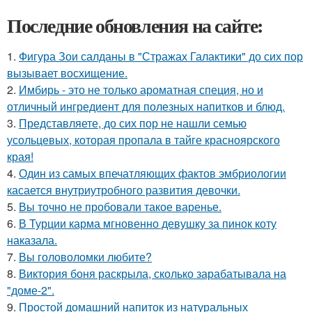
Последние обновления на сайте:
1.
Фигура Зои салданы в "Стражах Галактики" до сих пор
вызывает восхищение.
2.
Имбирь - это не только ароматная специя, но и
отличный ингредиент для полезных напитков и блюд.
3.
Представляете, до сих пор не нашли семью
усольцевых, которая пропала в тайге красноярского
края!
4.
Один из самых впечатляющих фактов эмбриологии
касается внутриутробного развития девочки.
5.
Вы точно не пробовали такое варенье.
6.
В Турции карма мгновенно девушку за пинок коту
наказала.
7.
Вы головоломки любите?
8.
Виктория боня раскрыла, сколько зарабатывала на
"доме-2".
9.
Простой домашний напиток из натуральных