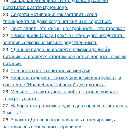
19.
"Коварная Женщина": Петр дранга публично
обратился к агате муцениеце.
20.
Секреты мотивации: как заставить себя
тренироваться даже когда нет сил и не сорваться.
21.
Пост: спорт - это жизнь, но стройность - это тарелка?
22.
"Осквернили Сразу Трех": в Петербурге неадекваты
занялись сексом на могиле родственников.
23.
* Данное видео не является рекомендацией к
питанию, а является ответом на частые вопросы о моем
питании.
24.
"Человека нет за считанные минуты!
25.
Виброплатформа - это медицинский инструмент, и
совсем не "Волшебная Таблетка" для фитнеса.
26.
Меньше - значит лучше: ошибка, которая убивает
твои результаты.
27.
Набор в театральную студию для взрослых, осталось
3 места!
28.
У дакота Джонсон утро началось с тренировки, а
закончилось небольшим сюрпризом.