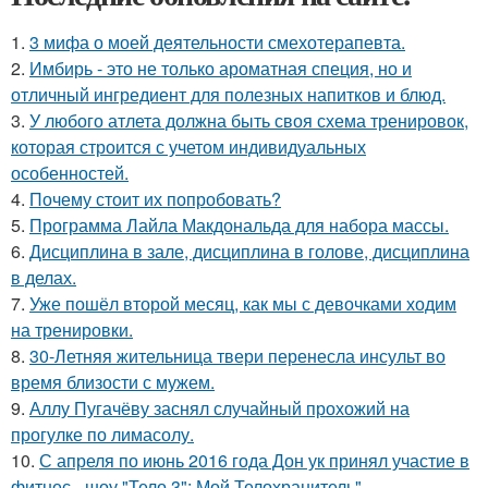
1.
3 мифа о моей деятельности смехотерапевта.
2.
Имбирь - это не только ароматная специя, но и
отличный ингредиент для полезных напитков и блюд.
3.
У любого атлета должна быть своя схема тренировок,
которая строится с учетом индивидуальных
особенностей.
4.
Почему стоит их попробовать?
5.
Программа Лайла Макдональда для набора массы.
6.
Дисциплина в зале, дисциплина в голове, дисциплина
в делах.
7.
Уже пошёл второй месяц, как мы с девочками ходим
на тренировки.
8.
30-Летняя жительница твери перенесла инсульт во
время близости с мужем.
9.
Аллу Пугачёву заснял случайный прохожий на
прогулке по лимасолу.
10.
С апреля по июнь 2016 года Дон ук принял участие в
фитнес - шоу "Тело 3": Мой Телохранитель".