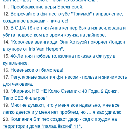
11.
Преображение веры Брежневой.
12.
Встречайте в фитнес клубе "Триумф" направление,
созданное врачами - пилатес!
13.
В США 18-летняя Анна кепнер была изнасилована и
убита подростком во время круиза на лайнере.
14.
"Королева авангарда: Энн Хэтэуэй покоряет Лондон
в кутюре от Iris Van Herpen".
15.
48-Летняя любовь толкалина показала фигуру в
купальнике.
16.
Новенькое от бамстеда!
17.
Регулярные занятия фитнесом - польза и значимость
для человека.
18.
"Жирная, НО НЕ Колю Оземпик: 43 Года, 2 Дочки,
Тело БЕЗ Фильтров".
19.
Многие думают, что у меня все идеально, мне все
легко дается и у меня нет проблем, но … я вас удивлю:
20.
Компания Sminex создаст двор - сад с прудом на
территории дома "палашёвский 11".