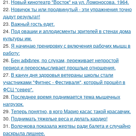
21.
Новый кинотеатр "Восток" на ул. Ломоносова. 1964.
22.
Новичок ты или продвинутый - эти упражнения точно
дадут результат!
23.
Важный гость едет.
24.
Под овации и аплодисменты зрителей в стенах дома
культуры им.
25.
Я начинаю тренировку с включения рабочих мышц в
работу:
26.
Бен аффлек, по слухам, переживает непростой
период и переосмысливает прошлые отношения.
27.
В канун дня здоровья ветераны школы стали
участниками "Фитнес - Фестиваля", который прошёл в
ФСЦ "север".
28.
Последнее время поднимается тема мышечных
нагрузок.
29.
Теперь понятно, в кого Марио касас такой красавчик.
30.
Поднимать тяжелые веса и делать кардио!
31.
Волочкова показала жертвы ради балета и случайно
раскрыла лишнее.