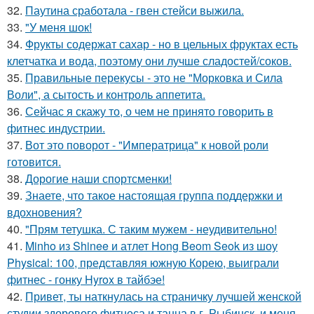
32.
Паутина сработала - гвен стейси выжила.
33.
"У меня шок!
34.
Фрукты содержат сахар - но в цельных фруктах есть
клетчатка и вода, поэтому они лучше сладостей/соков.
35.
Правильные перекусы - это не "Морковка и Сила
Воли", а сытость и контроль аппетита.
36.
Сейчас я скажу то, о чем не принято говорить в
фитнес индустрии.
37.
Вот это поворот - "Императрица" к новой роли
готовится.
38.
Дорогие наши спортсменки!
39.
Знаете, что такое настоящая группа поддержки и
вдохновения?
40.
"Прям тетушка. С таким мужем - неудивительно!
41.
Minho из Shinee и атлет Hong Beom Seok из шоу
Physical: 100, представляя южную Корею, выиграли
фитнес - гонку Hyrox в тайбэе!
42.
Привет, ты наткнулась на страничку лучшей женской
студии здорового фитнеса и танца в г. Рыбинск, и меня