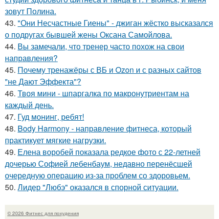
зовут Полина.
43.
"Они Несчастные Гиены" - джиган жёстко высказался
о подругах бывшей жены Оксана Самойлова.
44.
Вы замечали, что тренер часто похож на свои
направления?
45.
Почему тренажёры с ВБ и Ozon и с разных сайтов
"не Дают Эффекта"?
46.
Твоя мини - шпаргалка по макронутриентам на
каждый день.
47.
Гуд монинг, ребят!
48.
Body Harmony - направление фитнеса, который
практикует мягкие нагрузки.
49.
Елена воробей показала редкое фото с 22-летней
дочерью Софией лебенбаум, недавно перенёсшей
очередную операцию из-за проблем со здоровьем.
50.
Лидер "Любэ" оказался в спорной ситуации.
© 2026 Фитнес для похудения