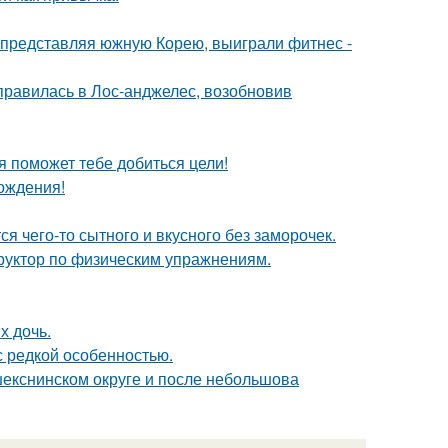
0, представляя южную Корею, выиграли фитнес -
правилась в Лос-анджелес, возобновив
ая поможет тебе добиться цели!
ождения!
ся чего-то сытного и вкусного без заморочек.
труктор по физическим упражнениям.
х дочь.
 редкой особенностью.
екснинском округе и после небольшова