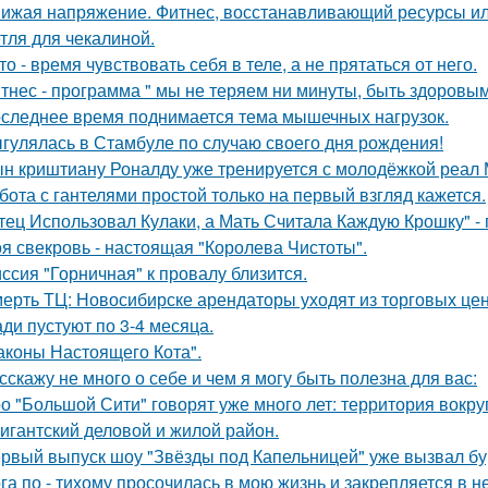
ижая напряжение. Фитнес, восстанавливающий ресурсы или
тля для чекалиной.
то - время чувствовать себя в теле, а не прятаться от него.
тнес - программа " мы не теряем ни минуты, быть здоровым 
следнее время поднимается тема мышечных нагрузок.
гулялась в Стамбуле по случаю своего дня рождения!
н криштиану Роналду уже тренируется с молодёжкой реал
бота с гантелями простой только на первый взгляд кажется.
тец Использовал Кулаки, а Мать Считала Каждую Крошку" - 
я свекровь - настоящая "Королева Чистоты".
ссия "Горничная" к провалу близится.
ерть ТЦ: Новосибирске арендаторы уходят из торговых цен
ди пустуют по 3-4 месяца.
аконы Настоящего Кота".
сскажу не много о себе и чем я могу быть полезна для вас:
о "Большой Сити" говорят уже много лет: территория вокру
гигантский деловой и жилой район.
рвый выпуск шоу "Звёзды под Капельницей" уже вызвал бу
га по - тихому просочилась в мою жизнь и закрепляется в н