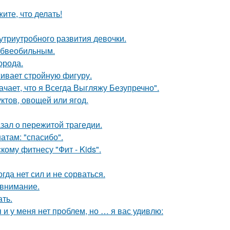
ите, что делать!
триутробного развития девочки.
юбвеобильным.
орода.
живает стройную фигуру.
чает, что я Всегда Выгляжу Безупречно".
ктов, овощей или ягод.
зал о пережитой трагедии.
атам: "спасибо".
ому фитнесу "Фит - Kids".
гда нет сил и не сорваться.
 внимание.
ать.
 и у меня нет проблем, но … я вас удивлю: