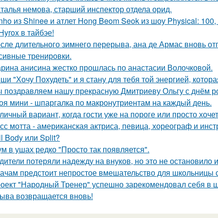
талья немова, старший инспектор отдела орид.
nho из Shinee и атлет Hong Beom Seok из шоу Physical: 10
Hyrox в тайбэе!
сле длительного зимнего перерыва, ана де Армас вновь от
сивные тренировки.
рина анисина жестко прошлась по анастасии Волочковой.
ши "Хочу Похудеть" и я стану для тебя той энергией, котор
 поздравляем нашу прекрасную Дмитриеву Ольгу с днём р
оя мини - шпаргалка по макронутриентам на каждый день.
личный вариант, когда гости уже на пороге или просто хочет
сс мотта - американская актриса, певица, хореограф и инс
ll Body или Split?
м в ушах редко "Просто так появляется".
дители потеряли надежду на внуков, но это не остановило и
ачам предстоит непростое вмешательство для школьницы с
оект "Народный Тренер" успешно зарекомендовал себя в ш
ыва возвращается вновь!