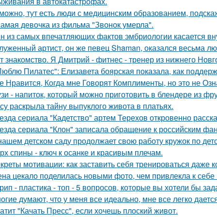
ыживания в автокатастpoфах.
можно, тут есть люди с медицинским образованием, подскаж
самая девочка из фильма "Звонок умерла".
н из самых впечатляющих фактов эмбриологии касается вну
луженный артист, он же певец Shaman, оказался весьма л
т знакомство. Я Дмитрий - фитнес - тренер из нижнего Новг
Люблю Пилатес": Елизавета боярская показала, как поддер
е Нравится, Когда мне Говорят Комплименты, но это не Озна
зи - напиток, который можно приготовить в блендере из фру
су раскрыла тайну выпуклого живота в платьях.
езда сериала "Кадетство" артем Терехов откровенно расска
езда сериала "Клон" записала обращение к российским фан
нашем детском саду продолжает свою работу кружок по детск
рх спины - ключ к осанке и красивым плечам.
креты мотивации: как заставить себя тренироваться даже ко
на цекало поделилась новыми фото, чем привлекла к себе
рип - пластика - топ - 5 вопросов, которые вы хотели бы зад
огие думают, что у меня все идеально, мне все легко дается
атит "Качать Пресс", если хочешь плоский живот.