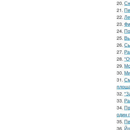
20.
Сн
21.
Пе
22.
Ле
23.
Фи
24.
По
25.
Вы
26.
Сы
27.
Ра
28.
"О
29.
Мо
30.
Ми
31.
См
площа
32.
"З
33.
Ра
34.
Пр
один 
35.
Пе
36.
Йо