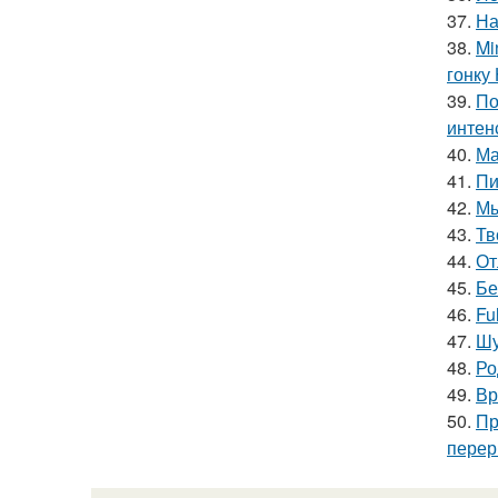
37.
На
38.
Mi
гонку 
39.
По
интен
40.
Ма
41.
Пи
42.
Мы
43.
Тв
44.
От
45.
Бе
46.
Fu
47.
Шу
48.
Ро
49.
Вр
50.
Пр
перер