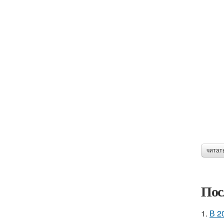
читат
Пос
1.
В 2