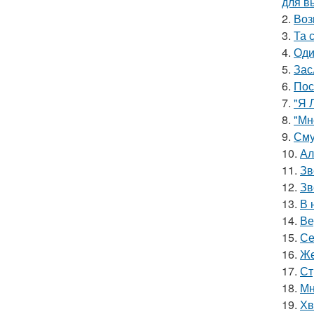
для в
2.
Воз
3.
Та 
4.
Оди
5.
Зас
6.
Пос
7.
"Я 
8.
"Мн
9.
Сму
10.
Ал
11.
Зв
12.
Зв
13.
В 
14.
Ве
15.
Се
16.
Же
17.
Ст
18.
Мн
19.
Хв