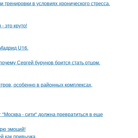
 тренировки в условиях хронического стресса.
- это круто!
 Мадрид U16.
почему Сергей бурунов боится стать отцом.
тров, особенно в районных комплексах,
г "Москва - сити" должна превратиться в еще
рю эмоций!
ей как привычка.