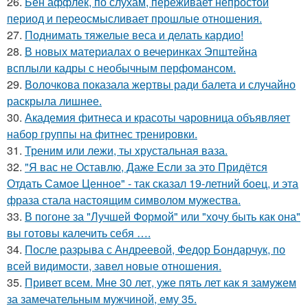
26.
Бен аффлек, по слухам, переживает непростой
период и переосмысливает прошлые отношения.
27.
Поднимать тяжелые веса и делать кардио!
28.
В новых материалах о вечеринках Эпштейна
всплыли кадры с необычным перфомансом.
29.
Волочкова показала жертвы ради балета и случайно
раскрыла лишнее.
30.
Академия фитнеса и красоты чаровница объявляет
набор группы на фитнес тренировки.
31.
Треним или лежи, ты хрустальная ваза.
32.
"Я вас не Оставлю, Даже Если за это Придётся
Отдать Самое Ценное" - так сказал 19-летний боец, и эта
фраза стала настоящим символом мужества.
33.
В погоне за "Лучшей Формой" или "хочу быть как она"
вы готовы калечить себя ….
34.
После разрыва с Андреевой, Федор Бондарчук, по
всей видимости, завел новые отношения.
35.
Привет всем. Мне 30 лет, уже пять лет как я замужем
за замечательным мужчиной, ему 35.