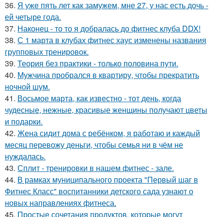
36.
Я уже пять лет как замужем, мне 27, у нас есть дочь -
ей четыре года.
37.
Наконец - то то я добралась до фитнес клуба DDX!
38.
С 1 марта в клубах фитнес хаус изменены названия
групповых тренировок.
39.
Теория без практики - только половина пути.
40.
Мужчина пробрался в квартиру, чтобы прекратить
ночной шум.
41.
Восьмое марта, как известно - тот день, когда
чудесные, нежные, красивые женщины получают цветы
и подарки.
42.
Жена сидит дома с ребёнком, я работаю и каждый
месяц перевожу деньги, чтобы семья ни в чём не
нуждалась.
43.
Сплит - тренировки в нашем фитнес - зале.
44.
В рамках муниципального проекта "Первый шаг в
Фитнес Класс" воспитанники детского сада узнают о
новых направлениях фитнеса.
45.
Простые сочетания продуктов, которые могут