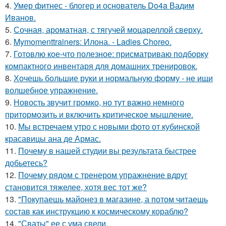
4.
Умер фитнес - блогер и основатель Do4a Вадим
Иванов.
5.
Сочная, ароматная, с тягучей моцареллой сверху.
6.
Mymomenttrainers: Илона. - Ladies Choreo.
7.
Готовлю кое-что полезное: присматриваю подборку
компактного инвентаря для домашних тренировок.
8.
Хочешь большие руки и нормальную форму - не ищи
волшебное упражнение.
9.
Новость звучит громко, но тут важно немного
притормозить и включить критическое мышление.
10.
Мы встречаем утро с новыми фото от кубинской
красавицы ана де Армас.
11.
Почему в нашей студии вы результата быстрее
добьетесь?
12.
Почему рядом с тренером упражнение вдруг
становится тяжелее, хотя вес тот же?
13.
"Покупаешь майонез в магазине, а потом читаешь
состав как инструкцию к космическому кораблю?
14.
"Сваты" ее с ума свели.