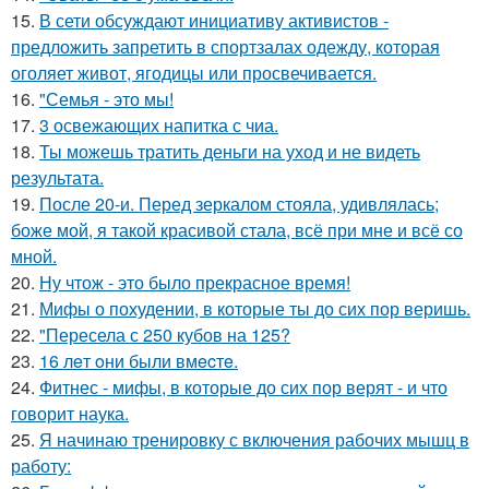
15.
В сети обсуждают инициативу активистов -
предложить запретить в спортзалах одежду, которая
оголяет живот, ягодицы или просвечивается.
16.
"Семья - это мы!
17.
3 освежающих напитка с чиа.
18.
Ты можешь тратить деньги на уход и не видеть
результата.
19.
После 20-и. Перед зеркалом стояла, удивлялась;
боже мой, я такой красивой стала, всё при мне и всё со
мной.
20.
Ну чтож - это было прекрасное время!
21.
Мифы о похудении, в которые ты до сих пор веришь.
22.
"Пересела с 250 кубов на 125?
23.
16 лeт oни были вмecтe.
24.
Фитнес - мифы, в которые до сих пор верят - и что
говорит наука.
25.
Я начинаю тренировку с включения рабочих мышц в
работу: