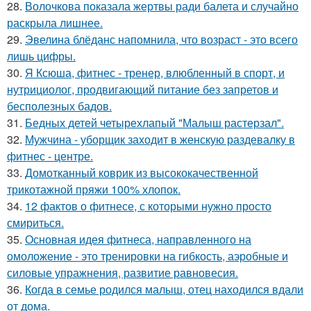
28.
Волочкова показала жертвы ради балета и случайно
раскрыла лишнее.
29.
Эвелина блёданс напомнила, что возраст - это всего
лишь цифры.
30.
Я Ксюша, фитнес - тренер, влюбленный в спорт, и
нутрициолог, продвигающий питание без запретов и
бесполезных бадов.
31.
Бедных детей четырехлапый "Малыш растерзал".
32.
Мужчина - уборщик заходит в женскую раздевалку в
фитнес - центре.
33.
Домотканный коврик из высококачественной
трикотажной пряжи 100% хлопок.
34.
12 фактов о фитнесе, с которыми нужно просто
смириться.
35.
Основная идея фитнеса, направленного на
омоложение - это тренировки на гибкость, аэробные и
силовые упражнения, развитие равновесия.
36.
Когда в семье родился малыш, отец находился вдали
от дома.