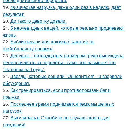
после длительного перерыва.
19.
Физическая нагрузка, даже один раз в неделю, дает
результат.
20.
До такого девочку довели.
21.
5 неочевидных вещей, которые реально продлевают
жизнь.
22.
Библиотекари для пожилых занятие по
фейсбилдингу провели.
23.
Девушка с пятнадцатым размером груди вынуждена
переплачивать за перелёты - сама она называет это
"Налогом на Грудь".
24.
Звёзды, которые решили "Обновиться" - и взорвали
обсуждения.
25.
Как тренироваться, если противопоказан бег и
прыжки.
26.
Последнее время поднимается тема мышечных
нагрузок.
27.
Выгулялась в Стамбуле по случаю своего дня
рождения!