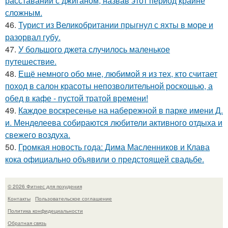
расставании с джиганом, назвав этот период крайне
сложным.
46.
Турист из Великобритании прыгнул с яхты в море и
разорвал губу.
47.
У большого джета случилось маленькое
путешествие.
48.
Ещё немного обо мне, любимой я из тех, кто считает
поход в салон красоты непозволительной роскошью, а
обед в кафе - пустой тратой времени!
49.
Каждое воскресенье на набережной в парке имени Д.
и. Менделеева собираются любители активного отдыха и
свежего воздуха.
50.
Громкая новость года: Дима Масленников и Клава
кока официально объявили о предстоящей свадьбе.
© 2026 Фитнес для похудения
Контакты
Пользовательское соглашение
Политика конфидециальности
Обратная связь