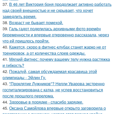
37.
В 46 лет Виктория боня продолжает активно работать
над своей внешностью и не скрывает, что хочет
замедлить время.
38.
Возраст не бывает помехой.
39.
Галь гадот поделилась архивными фото времён
беременности и впервые откровенно рассказала, через
что ей пришлось пройти.
40.
Кажется, скоро в фитнес-клубах станет жарко не от
тренировок, а от количества слоев одежды.
41.
Мягкий фитнес: почему вашему телу нужна растяжка
и гибкость?
42.
Пожалуй, самая обсуждаемая красавица этой
олимпиады - Эйлин Гу.
43.
"Проклятие Лужников"? Нелли Уварова экстренно
госпитализирована с катка, не успев восстановиться
после прошлого перелома.
44.
Здоровье в порядке - спасибо зарядке.
45.
Оксана Самойлова впервые открыто заговорила о