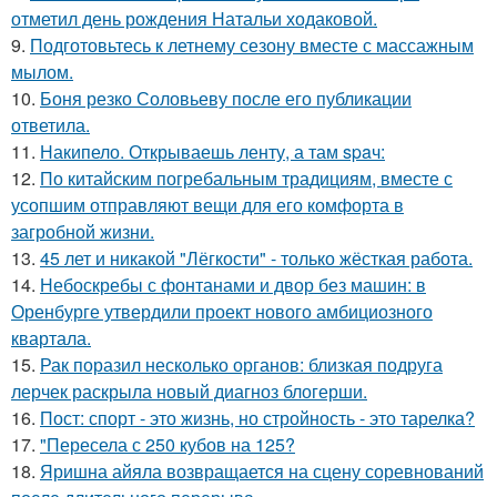
отметил день рождения Натальи ходаковой.
9.
Подготовьтесь к летнему сезону вместе с массажным
мылом.
10.
Боня резко Соловьеву после его публикации
ответила.
11.
Накипело. Открываешь ленту, а там spaч:
12.
По китайским погребальным традициям, вместе с
усопшим отправляют вещи для его комфорта в
загробной жизни.
13.
45 лет и никакой "Лёгкости" - только жёсткая работа.
14.
Небоскребы с фонтанами и двор без машин: в
Оренбурге утвердили проект нового амбициозного
квартала.
15.
Рак поразил несколько органов: близкая подруга
лерчек раскрыла новый диагноз блогерши.
16.
Пост: спорт - это жизнь, но стройность - это тарелка?
17.
"Пересела с 250 кубов на 125?
18.
Яришна айяла возвращается на сцену соревнований