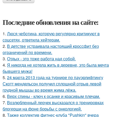
Последние обновления на сайте:
1.
Люся чеботина, которую регулярно критикуют в
соцсетях, ответила хейтерам.
2.
В детстве устраивала настоящий кроссфит без
ограничений по времени.
3.
Отдых - это тоже работа над собой.
4.
Я никогда не хотела жить в деревне, это была мечта
бывшего мужа!
5.
24 марта 2013 года на турнире по пауэрлифтингу
Скотт мендельсон получил сплошной отрыв левой
грудной мышцы во время жима лёжа.
6.
Верх спины - ключ к осанке и красивым плечам.
7.
Возлюбленный лерчек высказался о тренировках
блогерши на фоне борьбы с онкологией.
8.
Также коллектив фитнес-клуба "Pushkin" вчера