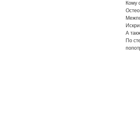
Кому 
Остео
Межпо
Искри
А так
По ст
попот