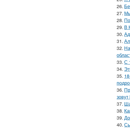
26.
Бе
27.
Мы
28.
По
29.
В 
30.
Ад
31.
Ал
32.
На
облас
33.
С 
34.
Эт
35.
18
подро
36.
Пр
зовут
37.
Ша
38.
Ка
39.
До
40.
Сы