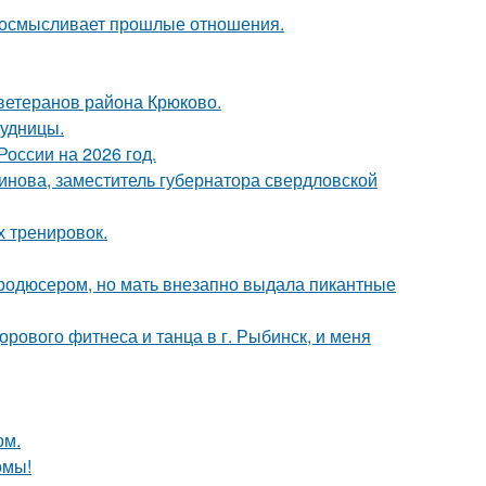
реосмысливает прошлые отношения.
 ветеранов района Крюково.
рудницы.
оссии на 2026 год.
инова, заместитель губернатора свердловской
х тренировок.
продюсером, но мать внезапно выдала пикантные
орового фитнеса и танца в г. Рыбинск, и меня
ом.
омы!