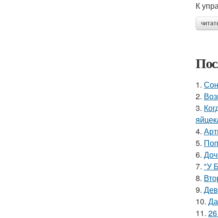
К упр
читат
Пос
1.
Сон
2.
Воз
3.
Ког
яйцек
4.
Арт
5.
Поп
6.
Доч
7.
"У 
8.
Вто
9.
Дев
10.
Да
11.
26