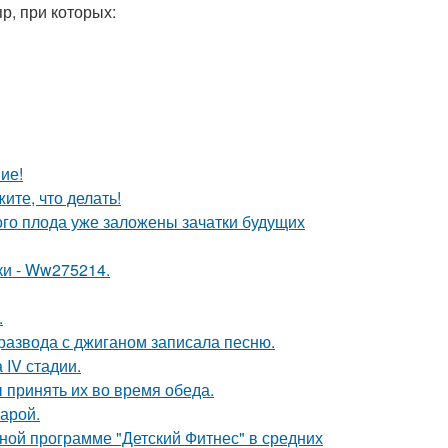
р, при которых:
ие!
ите, что делать!
ого плода уже заложены зачатки будущих
ки - Ww275214.
.
развода с джиганом записала песню.
 IV стадии.
 принять их во время обеда.
арой.
ьной программе "Детский Фитнес" в средних