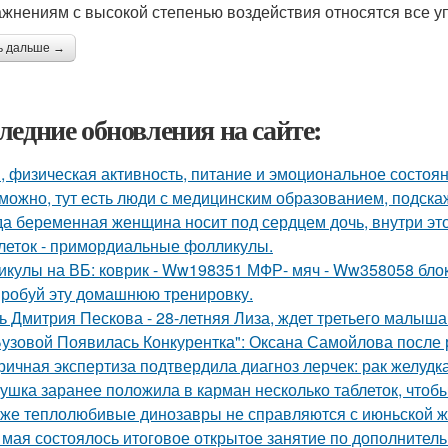
ажнениям с высокой степенью воздействия относятся все уп
ь дальше →
ледние обновления на сайте:
, физическая активность, питание и эмоциональное состоян
можно, тут есть люди с медицинским образованием, подскаж
да беременная женщина носит под сердцем дочь, внутри эт
леток - примордиальные фолликулы.
икулы на ВБ: коврик - Ww198351 МФР- мяч - Ww358058 бло
робуй эту домашнюю тренировку.
ь Дмитрия Пескова - 28-летняя Лиза, ждет третьего малыша
Бузовой Появилась Конкурентка": Оксана Самойлова после 
ричная экспертиза подтвердила диагноз лерчек: рак желудка
ушка заранее положила в карман несколько таблеток, чтобы
же теплолюбивые динозавры не справляются с июньской ж
 мая состоялось итоговое открытое занятие по дополнител