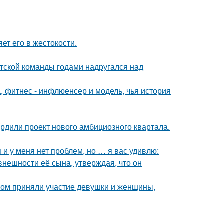
ет его в жестокости.
етской команды годами надругался над
, фитнес - инфлюенсер и модель, чья история
рдили проект нового амбициозного квартала.
 и у меня нет проблем, но … я вас удивлю:
нешности её сына, утверждая, что он
ром приняли участие девушки и женщины,