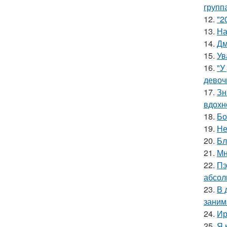
групп
12.
"2
13.
На
14.
Дм
15.
Ув
16.
"У
девоч
17.
Зн
вдохн
18.
Бо
19.
Не
20.
Бл
21.
Мн
22.
Пэ
абсол
23.
В 
заним
24.
Ир
25.
Я 