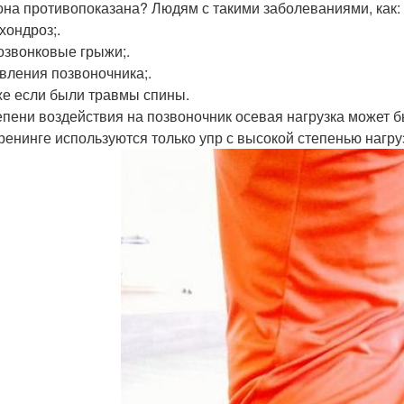
она противопоказана? Людям с такими заболеваниями, как:
хондроз;.
звонковые грыжи;.
вления позвоночника;.
же если были травмы спины.
епени воздействия на позвоночник осевая нагрузка может б
ренинге используются только упр с высокой степенью нагруз