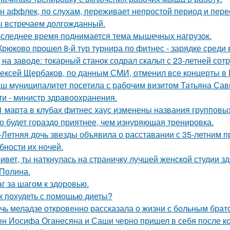
н аффлек, по слухам, переживает непростой период и пе
 встречаем долгожданный.
следнее время поднимается тема мышечных нагрузок.
Крюково прошел 8-й тур турнира по фитнес - зарядке среди
 на заводе: токарный станок содрал скальп с 23-летней сот
ексей Щербаков, по данным СМИ, отменил все концерты в Р
ш муниципалитет посетила с рабочим визитом Татьяна Сав
ти - министр здравоохранения.
1 марта в клубах фитнес хаус изменены названия групповы
о будет гораздо приятнее, чем изнуряющая тренировка.
-Летняя дочь звезды объявила о расставании с 35-летним 
бности их ночей.
ивет, ты наткнулась на страничку лучшей женской студии зд
 Полина.
г за шагом к здоровью.
к похудеть с помощью диеты?
чь меладзе откровенно рассказала о жизни с больным брат
н Иосифа Оганесяна и Саши черно пришел в себя после к