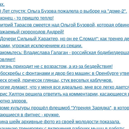
ах.
0 Лет спустя: Ольга Бузова пожалела о выборе на "доме-2".
конец - то пришло тепло!
итрий Тарасов смеется над Ольгой Бузовой, которая обвиня
ажаемый скороходов Андрей!
 Дочери Сильный Характер, но он ее Сломал": как тренер д
ками, угрожая исключением из секции.
акомьтесь: Владислава Галаган - российская бодибилдерша
овляет!
лезнь приходит не с возрастом, а из-за бездействия!
боскребы с фонтанами и двор без машин: в Оренбурге утве
еск огней, причесок глянцы, стук веселых каблучков.
огие думают, что у меня все идеально, мне все легко дается
рис Хилтон решила ответить на комментарии, касающиеся в
ютно здоров.
доме культуры прошёл флешмоб "Утреняя Зарядка", в кото
ающиеся в фитнес - кружке.
ина шейк архивные фото из своей молодости показала.
начинаю тренировку с включения рабочих мышц в работу: