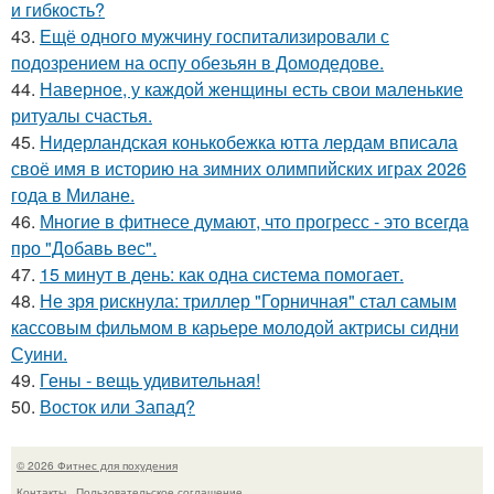
и гибкость?
43.
Ещё одного мужчину госпитализировали с
подозрением на оспу обезьян в Домодедове.
44.
Наверное, у каждой женщины есть свои маленькие
ритуалы счастья.
45.
Нидерландская конькобежка ютта лердам вписала
своё имя в историю на зимних олимпийских играх 2026
года в Милане.
46.
Многие в фитнесе думают, что прогресс - это всегда
про "Добавь вес".
47.
15 минут в день: как одна система помогает.
48.
Не зря рискнула: триллер "Горничная" стал самым
кассовым фильмом в карьере молодой актрисы сидни
Суини.
49.
Гены - вещь удивительная!
50.
Восток или Запад?
© 2026 Фитнес для похудения
Контакты
Пользовательское соглашение