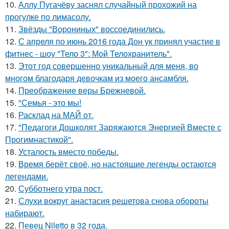
10.
Аллу Пугачёву заснял случайный прохожий на
прогулке по лимасолу.
11.
Звёзды "Ворониных" воссоединились.
12.
С апреля по июнь 2016 года Дон ук принял участие в
фитнес - шоу "Тело 3": Мой Телохранитель".
13.
Этот год совершенно уникальный для меня, во
многом благодаря девочкам из моего ансамбля.
14.
Преображение веры Брежневой.
15.
"Семья - это мы!
16.
Расклад на МАЙ от.
17.
"Педагоги Дошколят Заряжаются Энергией Вместе с
Прогимнастикой".
18.
Усталость вместо победы.
19.
Время берёт своё, но настоящие легенды остаются
легендами.
20.
Субботнего утра пост.
21.
Слухи вокруг анастасия решетова снова обороты
набирают.
22.
Певец Niletto в 32 года.