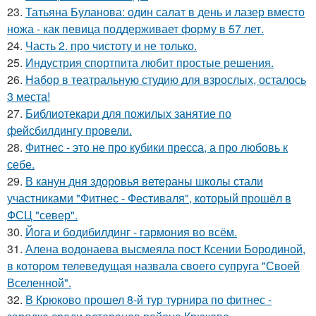
23.
Татьяна Буланова: один салат в день и лазер вместо
ножа - как певица поддерживает форму в 57 лет.
24.
Часть 2. про чистоту и не только.
25.
Индустрия спортпита любит простые решения.
26.
Набор в театральную студию для взрослых, осталось
3 места!
27.
Библиотекари для пожилых занятие по
фейсбилдингу провели.
28.
Фитнес - это не про кубики пресса, а про любовь к
себе.
29.
В канун дня здоровья ветераны школы стали
участниками "Фитнес - Фестиваля", который прошёл в
ФСЦ "север".
30.
Йога и бодибилдинг - гармония во всём.
31.
Алена водонаева высмеяла пост Ксении Бородиной,
в котором телеведущая назвала своего супруга "Своей
Вселенной".
32.
В Крюково прошел 8-й тур турнира по фитнес -