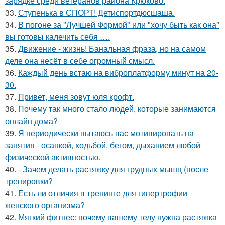
зарядке среди ветеранов района Крюково.
33.
Ступенька в СПОРТ! Детиспортдюсшаша.
34.
В погоне за "Лучшей Формой" или "хочу быть как она"
вы готовы калечить себя ….
35.
Движение - жизнь! Банальная фраза, но на самом
деле она несёт в себе огромный смысл.
36.
Каждый день встаю на виброплатформу минут на 20-
30.
37.
Привет, меня зовут юля крофт.
38.
Почему так много стало людей, которые занимаются
онлайн дома?
39.
Я периодически пытаюсь вас мотивировать на
занятия - осанкой, ходьбой, бегом, дыханием любой
физической активностью.
40.
- Зачем делать растяжку для грудных мышц (после
тренировки?
41.
Есть ли отличия в тренинге для гипертрофии
женского организма?
42.
Мягкий фитнес: почему вашему телу нужна растяжка