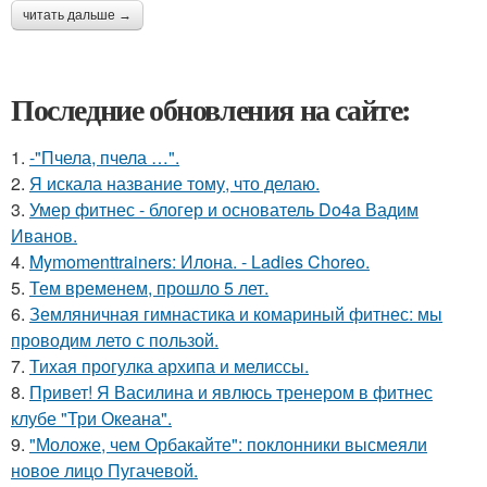
читать дальше →
Последние обновления на сайте:
1.
-"Пчела, пчела …".
2.
Я искала название тому, что делаю.
3.
Умер фитнес - блогер и основатель Do4a Вадим
Иванов.
4.
Mymomenttrainers: Илона. - Ladies Choreo.
5.
Тем временем, прошло 5 лет.
6.
Земляничная гимнастика и комариный фитнес: мы
проводим лето с пользой.
7.
Тихая прогулка архипа и мелиссы.
8.
Привет! Я Василина и явлюсь тренером в фитнес
клубе "Три Океана".
9.
"Моложе, чем Орбакайте": поклонники высмеяли
новое лицо Пугачевой.