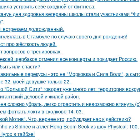
шила устроить себе входной от фитнеса.
канун дня здоровья ветераны школы стали участниками "Фи
".
 встречаем долгожданный.
гулялась в Стамбуле по случаю своего дня рождения!
ст про жёсткость людей.
п вопросов о тренировках.
ексей щербаков отменил все концерты и покидает Россию.
быть или спасти?
авильные перекусы - это не "Морковка и Сила Воли", а сыто
е 32, моей девушке только 22.
о "Большой Сити" говорят уже много лет: территория вокру
гигантский деловой и жилой район.
ня сложно убрать, легко отрастить и невозможно втянуть (с)
ем фоткать локти в сколково 14. 03.
вой Мотив". Что, вернее кто, побуждает нас к действию?
nho из Shinee и атлет Hong Beom Seok из шоу Physical: 10
Hyrox в тайбэе!