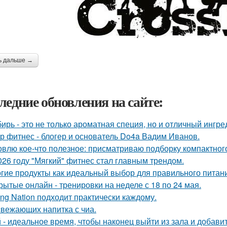
ь дальше →
ледние обновления на сайте:
ирь - это не только ароматная специя, но и отличный ингре
р фитнес - блогер и основатель Do4a Вадим Иванов.
овлю кое-что полезное: присматриваю подборку компактног
026 году "Мягкий" фитнес стал главным трендом.
гие продукты как идеальный выбор для правильного питан
рытые онлайн - тренировки на неделе с 18 по 24 мая.
ong Nation подходит практически каждому.
свежающих напитка с чиа.
 - идеальное время, чтобы наконец выйти из зала и добави