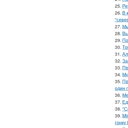
25.
Ре
26.
В 
"север
27.
Мы
28.
Вы
29.
По
30.
То
31.
Ал
32.
За
33.
Пр
34.
Мн
35.
Пр
один 
36.
Ме
37.
Ед
38.
"С
39.
Mi
гонку 