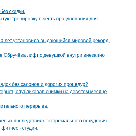
без скидки.
ытую тренировку в честь празднования дня
90 лет установила выдающийся мировой рекорд.
це Обручёва лифт с девушкой внутри внезапно
рядок без салонов и дорогих процедур?
ернет, опубликовав снимки на девятом месяце
лительного перерыва.
желых последствиях экстремального похудения.
 фитнес - студии.