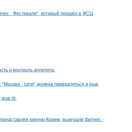
тнес - Фестиваля", который прошёл в ФСЦ
сть и контроль аппетита.
г "Москва - сити" должна превратиться в еще
 жuв 0t.
0, представляя южную Корею, выиграли фитнес -