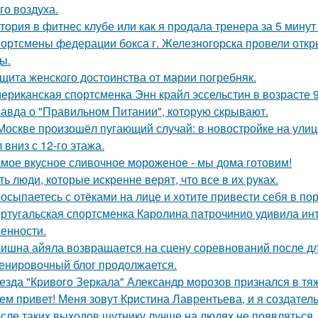
го воздуха.
тория в фитнес клубе или как я продала тренера за 5 минут 
ортсмены федерации бокса г. Железногорска провели откр
ы.
щита женского достоинства от марии погребняк.
ериканская спортсменка Энн крайл эссельстин в возрасте 
авда о "Правильном Питании", которую скрывают.
Москве произошёл пугающий случай: в новостройке на ули
 вниз с 12-го этажа.
мое вкусное сливочное мороженое - мы дома готовим!
ть люди, которые искренне верят, что все в их руках.
осыпаетесь с отёками на лице и хотите привести себя в по
ртугальская спортсменка Каролина патрочинио удивила инт
енности.
ишна айяла возвращается на сцену соревнований после д
енировочный блог продолжается.
езда "Кривого Зеркала" Александр морозов признался в тя
ем привет! Меня зовут Кристина Лаврентьева, и я создатель
сле таких выходов шутнику лучше на людях не появляться.