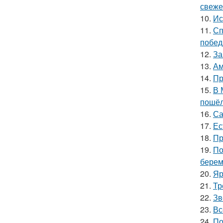
свеже
10.
Ис
11.
Сп
побед
12.
За
13.
Ам
14.
Пр
15.
В 
пошёл
16.
Са
17.
Ес
18.
Пр
19.
По
берем
20.
Яр
21.
Тр
22.
Зв
23.
Вс
24.
По