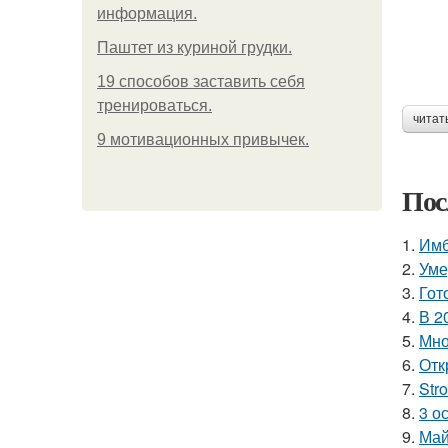
информация.
Паштет из куриной грудки.
19 способов заставить себя
тренироваться.
читат
9 мотивационных привычек.
Пос
1.
Имб
2.
Уме
3.
Гот
4.
В 2
5.
Мно
6.
Отк
7.
Str
8.
3 о
9.
Май