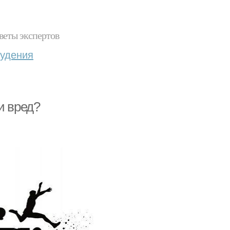
веты экспертов
худения
и вред?