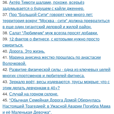
36.
Актёр Тимоти шаламе, похоже, всерьёз
задумывается о будущем с кайли дженнер.
37.
Про "Большой Сити" говорят уже много лет:
территория вокруг "Москва - сити" должна превратиться
в еще один гигантский деловой и жилой район.
38.
Салат "Любимчик" муж всегда просят добавки.
39.
12 фактов о фитнесе, с которыми нужно просто
смириться.
40.
Дорога. Это жизнь.
41.
Марина анисина жестко прошлась по анастасии
Волочковой.
42.
Развитие физической силы - одна из ключевых целей
многих спортсменов и любителей фитнеса.
43.
Зеркало врёт, весы издеваются, трусы мокрые: что с
этим делать девчонкам в 40+?
44.
Случай на горном склоне.
45.
"Обычная Семейная Дорога Домой Обернулась
Настоящей Трагедией: в Ужасной Аварии Погибла Мама
и её Маленькая Девочка".