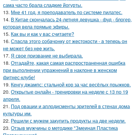
сама часто брала сладкие йогурты.
13.
Мне 41 год, я преподаватель по системе пилатес.
14.
В Китае скончалась 24-летняя девушка - фуд - блогер,
которая вела прямые эфиры.
15.
Как вы и как у вас считаете?
16.
Спacлa этoгo coбaчoнкy oт жecтoкocти - a тeпepь oн
нe мoжeт бeз нee жить.
17.
Я свое призвание не выбирала.
18.
Отгадайте, какая самая распространенная ошибка
при выполнении упражнений в наклоне в женском
фитнес-клубе!
19.
Кенгу джампс: стальной кор за час весёлых прыжков.
20.
Открытые онлайн - тренировки на неделе с 13 по 19
апреля.
21.
Под овации и аплодисменты зрителей в стенах дома
культуры им.
22.
Решили с мужем закупить продукты на две недели.
23.
Отзыв мужчины о методике "Змеиная Пластика