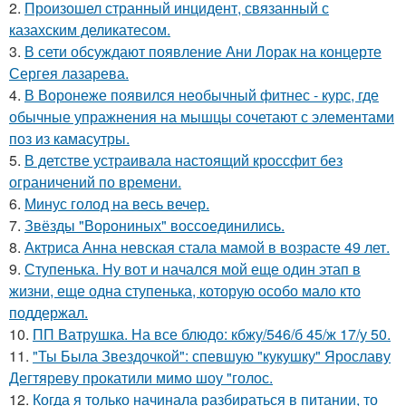
2.
Произошел странный инцидент, связанный с
казахским деликатесом.
3.
В сети обсуждают появление Ани Лорак на концерте
Сергея лазарева.
4.
В Воронеже появился необычный фитнес - курс, где
обычные упражнения на мышцы сочетают с элементами
поз из камасутры.
5.
В детстве устраивала настоящий кроссфит без
ограничений по времени.
6.
Минус голод на весь вечер.
7.
Звёзды "Ворониных" воссоединились.
8.
Актриса Анна невская стала мамой в возрасте 49 лет.
9.
Ступенька. Ну вот и начался мой еще один этап в
жизни, еще одна ступенька, которую особо мало кто
поддержал.
10.
ПП Ватрушка. На все блюдо: кбжу/546/б 45/ж 17/у 50.
11.
"Ты Была Звездочкой": спевшую "кукушку" Ярославу
Дегтяреву прокатили мимо шоу "голос.
12.
Когда я только начинала разбираться в питании, то