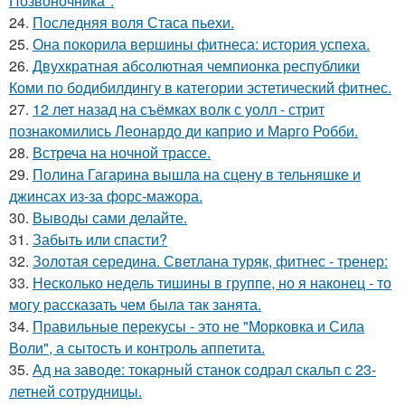
Позвоночника".
24.
Последняя воля Стаса пьехи.
25.
Она покорила вершины фитнеса: история успеха.
26.
Двухкратная абсолютная чемпионка республики
Коми по бодибилдингу в категории эстетический фитнес.
27.
12 лет назад на съёмках волк с уолл - стрит
познакомились Леонардо ди каприо и Марго Робби.
28.
Встреча на ночной трассе.
29.
Полина Гагарина вышла на сцену в тельняшке и
джинсах из-за форс-мажора.
30.
Выводы сами делайте.
31.
Забыть или спасти?
32.
Золотая середина. Светлана туряк, фитнес - тренер:
33.
Несколько недель тишины в группе, но я наконец - то
могу рассказать чем была так занята.
34.
Правильные перекусы - это не "Морковка и Сила
Воли", а сытость и контроль аппетита.
35.
Ад на заводе: токарный станок содрал скальп с 23-
летней сотрудницы.