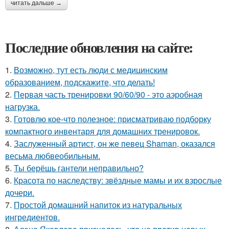
читать дальше →
Последние обновления на сайте:
1.
Возможно, тут есть люди с медицинским
образованием, подскажите, что делать!
2.
Первая часть тренировки 90/60/90 - это аэробная
нагрузка.
3.
Готовлю кое-что полезное: присматриваю подборку
компактного инвентаря для домашних тренировок.
4.
Заслуженный артист, он же певец Shaman, оказался
весьма любвеобильным.
5.
Ты берёшь гантели неправильно?
6.
Красота по наследству: звёздные мамы и их взрослые
дочери.
7.
Простой домашний напиток из натуральных
ингредиентов.