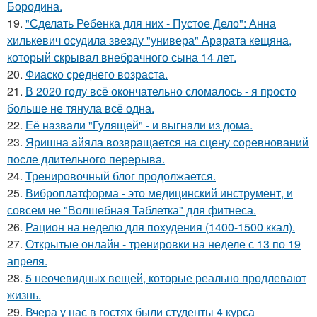
Бородина.
19.
"Сделать Ребенка для них - Пустое Дело": Анна
хилькевич осудила звезду "универа" Арарата кещяна,
который скрывал внебрачного сына 14 лет.
20.
Фиаско среднего возраста.
21.
В 2020 году всё окончательно сломалось - я просто
больше не тянула всё одна.
22.
Её назвали "Гулящей" - и выгнали из дома.
23.
Яришна айяла возвращается на сцену соревнований
после длительного перерыва.
24.
Тренировочный блог продолжается.
25.
Виброплатформа - это медицинский инструмент, и
совсем не "Волшебная Таблетка" для фитнеса.
26.
Рацион на неделю для похудения (1400-1500 ккал).
27.
Открытые онлайн - тренировки на неделе с 13 по 19
апреля.
28.
5 неочевидных вещей, которые реально продлевают
жизнь.
29.
Вчера у нас в гостях были студенты 4 курса