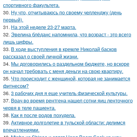
спортивного факультета.
30.
Ну что, отчитываюсь по своему челленджу (день
первый).
31.
На этой неделе 23-27 марта.
32.
Эвелина блёданс напомнила, что возраст - это всего
лишь цифры.
33.
В ходе выступления в кремле Николай басков
рассказал о своей личной жизни.
34.
Мы договорились о раздельном бюджете, но вскоре
он начал требовать с меня деньги на свою квартиру.
35.
Что происходит с женщиной, которая не занимается
фитнесом?
36.
3 рабочих дня я еще учитель физической культуры.
37.
Врач во время рентгена нашел сотни яиц ленточного
червя в теле пациента.
38.
Как я после родов похудела.
39.
Активное долголетие в тульской области: делимся
впечатлениями.