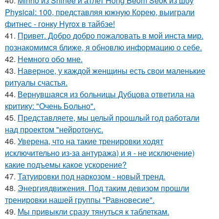
40.
Minho из Shinee и атлет Hong Beom Seok из шоу
Physical: 100, представляя южную Корею, выиграли
фитнес - гонку Hyrox в тайбэе!
41.
Привет. Добро добро пожаловать в мой инста мир.
познакомимся ближе, я обновлю информацию о себе.
42.
Немного обо мне.
43.
Наверное, у каждой женщины есть свои маленькие
ритуалы счастья.
44.
Вернувшаяся из больницы Дубцова ответила на
критику: "Очень Больно".
45.
Представляете, мы целый прошлый год работали
над проектом "нейротонус.
46.
Уверена, что на такие тренировки ходят
исключительно из-за антуража) и я - не исключение)
какие подъемы какое ускорение?
47.
Татуировки под наркозом - новый тренд.
48.
Энергиядвижения. Под таким девизом прошли
тренировки нашей группы "Равновесие".
49.
Мы привыкли сразу тянуться к таблеткам.