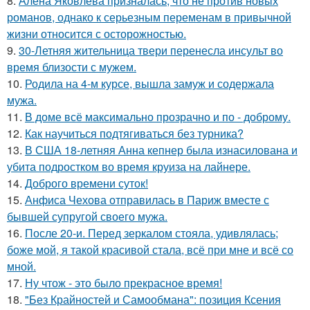
8.
Алена Яковлева призналась, что не против новых
романов, однако к серьезным переменам в привычной
жизни относится с осторожностью.
9.
30-Летняя жительница твери перенесла инсульт во
время близости с мужем.
10.
Родила на 4-м курсе, вышла замуж и содержала
мужа.
11.
В доме всё максимально прозрачно и по - доброму.
12.
Как научиться подтягиваться без турника?
13.
В США 18-летняя Анна кепнер была изнасилована и
убита подростком во время круиза на лайнере.
14.
Доброго времени суток!
15.
Анфиса Чехова отправилась в Париж вместе с
бывшей супругой своего мужа.
16.
После 20-и. Перед зеркалом стояла, удивлялась;
боже мой, я такой красивой стала, всё при мне и всё со
мной.
17.
Ну чтож - это было прекрасное время!
18.
"Без Крайностей и Самообмана": позиция Ксения