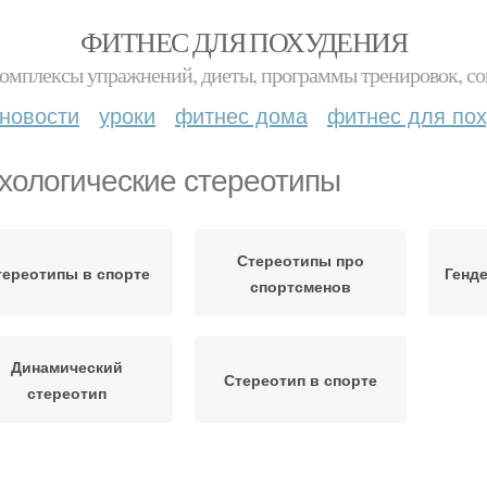
ФИТНЕС ДЛЯ ПОХУДЕНИЯ
комплексы упражнений, диеты, программы тренировок, со
новости
уроки
фитнес дома
фитнес для по
хологические стереотипы
Стереотипы про
тереотипы в спорте
Генд
спортсменов
Динамический
Стереотип в спорте
стереотип