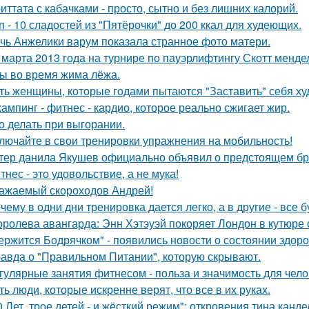
иттата с кабачками - просто, сытно и без лишних калорий.
п - 10 сладостей из "Пятёрочки" до 200 ккал для худеющих.
чь Анжелики варум показала странное фото матери.
 марта 2013 года на турнире по пауэрлифтингу Скотт менд
 во время жима лёжа.
ть женщины, которые годами пытаются "Заставить" себя худ
ампинг - фитнес - кардио, которое реально сжигает жир.
о делать при выгорании.
лючайте в свои тренировки упражнения на мобильность!
тер данила Якушев официально объявил о предстоящем бра
тнес - это удовольствие, а не мука!
ажаемый скороходов Андрей!
чему в одни дни тренировка дается легко, а в другие - все 
оролева авангарда: Энн Хэтэуэй покоряет Лондон в кутюре от
ержится Бодрячком" - появились новости о состоянии здор
авда о "Правильном Питании", которую скрывают.
гулярные занятия фитнесом - польза и значимость для чело
ть люди, которые искренне верят, что все в их руках.
0 Лет, трое детей - и жёсткий режим": откровения тина канде