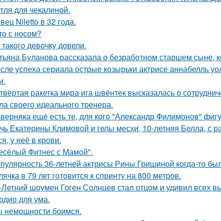
тля для чекалиной.
вец Niletto в 32 года.
то с носом?
 такого девочку довели.
тьяна Буланова рассказала о безработном старшем сыне, к
сле успеха сериала острые козырьки актрисе аннабелль уо
и.
твёртая ракетка мира ига швёнтек высказалась о сотрудни
ла своего идеального тренера.
верняка ещё есть те, для кого "Александр Филимонов" фигу
чь Екатерины Климовой и гелы месхи, 10-летняя Белла, с р
я, у неё в крови.
есёлый Фитнес с Мамой".
пулярность 36-летней актрисы Рины Гришиной когда-то бы
лячка в 79 лет готовится к спринту на 800 метров.
-Летний шоумен Гоген Солнцев стал отцом и удивил всех 
рдио для ума.
 немощности боимся.