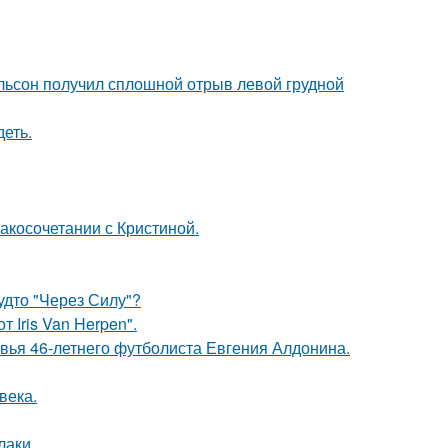
ельсон получил сплошной отрыв левой грудной
еть.
косочетании с Кристиной.
будто "Через Силу"?
 Iris Van Herpen".
овья 46-летнего футболиста Евгения Алдонина.
века.
лаки.