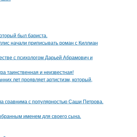
оторый был бариста.
ллис начали приписывать роман с Киллиан
честве с психологом Дарьей Абрамович и
ра таинственная и неизвестная!
анних лет проявляет артистизм, который,
ла сравнима с популярностью Саши Петрова.
выбранным именем для своего сына.