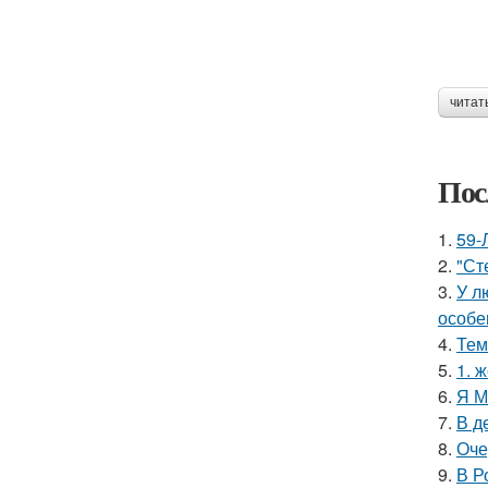
читат
Пос
1.
59-
2.
"Ст
3.
У л
особе
4.
Тем
5.
1. 
6.
Я М
7.
В д
8.
Оче
9.
В Р