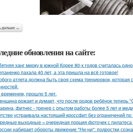
ь дальше →
ледние обновления на сайте:
Летняя ханг миоку в южной Корее 80-х годов считалась од
епаненко пахала 40 лет, а эта пришла на всё готовое!
юбого атлета должна быть своя схема тренировок, которая 
нностей.
 временем, прошло 5 лет.
женщина рожает и думает, что после родов ребёнок теперь "
арина, фитнес - тренер с опытом работы более 5 лет и ме
етстве устраивала настоящий кроссфит без ограничений по
редные выходные = очередная порция фоточек с пилатеса 
оссии набирает обороты движение "Ни-ни": подростки созна