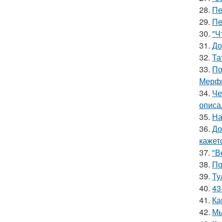
28.
Пе
29.
Пе
30.
"Ч
31.
До
32.
Та
33.
По
Мерф
34.
Че
описа
35.
На
36.
До
кажетс
37.
"В
38.
По
39.
Ту
40.
43
41.
Ка
42.
Мы