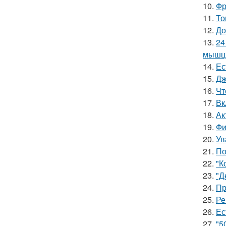
10.
Фр
11.
То
12.
До
13.
24
мышцы
14.
Ес
15.
Дж
16.
Чт
17.
Вк
18.
Ак
19.
Фи
20.
Ув
21.
По
22.
"К
23.
"Д
24.
Пр
25.
Ре
26.
Ес
27.
"5