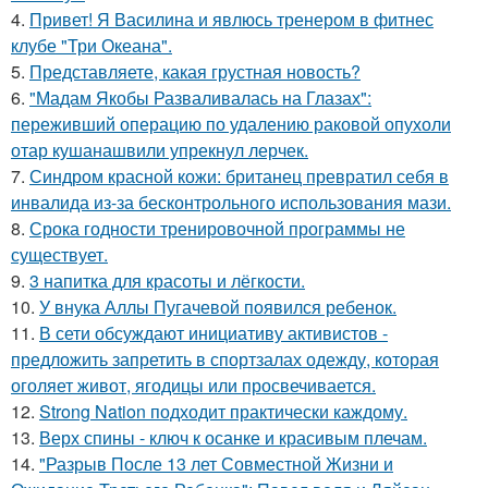
4.
Привет! Я Василина и явлюсь тренером в фитнес
клубе "Три Океана".
5.
Представляете, какая грустная новость?
6.
"Мадам Якобы Разваливалась на Глазах":
переживший операцию по удалению раковой опухоли
отар кушанашвили упрекнул лерчек.
7.
Синдром красной кожи: британец превратил себя в
инвалида из-за бесконтрольного использования мази.
8.
Срока годности тренировочной программы не
существует.
9.
3 напитка для красоты и лёгкости.
10.
У внука Аллы Пугачевой появился ребенок.
11.
В сети обсуждают инициативу активистов -
предложить запретить в спортзалах одежду, которая
оголяет живот, ягодицы или просвечивается.
12.
Strong Nation подходит практически каждому.
13.
Верх спины - ключ к осанке и красивым плечам.
14.
"Разрыв После 13 лет Совместной Жизни и