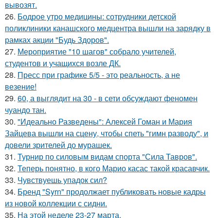
вывозят.
26.
Бодрое утро медицины: сотрудники детской
поликлиники канашского медцентра вышли на зарядку в
рамках акции "Будь Здоров".
27.
Мероприятие "10 шагов" собрало учителей,
студентов и учащихся возле ДК.
28.
Пресс при графике 5/5 - это реальность, а не
везение!
29.
60, а выглядит на 30 - в сети обсуждают феномен
чуандо тан.
30.
"Идеально Разведены": Алексей Гоман и Мария
Зайцева вышли на сцену, чтобы спеть "гимн разводу", и
довели зрителей до мурашек.
31.
Турнир по силовым видам спорта "Сила Тавров".
32.
Теперь понятно, в кого Марио касас такой красавчик.
33.
Чувствуешь упадок сил?
34.
Бренд "Syrn" продолжает публиковать новые кадры
из новой коллекции с сидни.
35.
На этой неделе 23-27 марта.