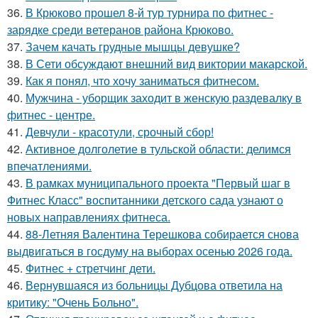
36.
В Крюково прошел 8-й тур турнира по фитнес -
зарядке среди ветеранов района Крюково.
37.
Зачем качать грудные мышцы девушке?
38.
В Сети обсуждают внешний вид виктории макарской.
39.
Как я понял, что хочу заниматься фитнесом.
40.
Мужчина - уборщик заходит в женскую раздевалку в
фитнес - центре.
41.
Девчули - красотули, срочный сбор!
42.
Активное долголетие в тульской области: делимся
впечатлениями.
43.
В рамках муниципального проекта "Первый шаг в
Фитнес Класс" воспитанники детского сада узнают о
новых направлениях фитнеса.
44.
88-Летняя Валентина Терешкова собирается снова
выдвигаться в госдуму на выборах осенью 2026 года.
45.
Фитнес + стретчинг дети.
46.
Вернувшаяся из больницы Дубцова ответила на
критику: "Очень Больно".