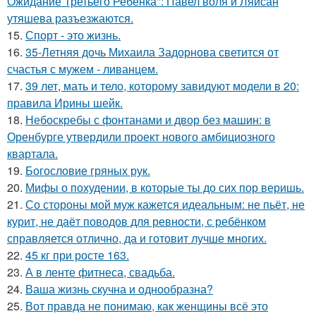
Ожидание Третьего Ребенка": Павел воля и Ляйсан
утяшева разъезжаются.
15.
Спорт - это жизнь.
16.
35-Летняя дочь Михаила Задорнова светится от
счастья с мужем - ливанцем.
17.
39 лет, мать и тело, которому завидуют модели в 20:
правила Ирины шейк.
18.
Небоскребы с фонтанами и двор без машин: в
Оренбурге утвердили проект нового амбициозного
квартала.
19.
Богословие гряных рук.
20.
Мифы о похудении, в которые ты до сих пор веришь.
21.
Со стороны мой муж кажется идеальным: не пьёт, не
курит, не даёт поводов для ревности, с ребёнком
справляется отлично, да и готовит лучше многих.
22.
45 кг при росте 163.
23.
А в ленте фитнеса, свадьба.
24.
Ваша жизнь скучна и однообразна?
25.
Вот правда не понимаю, как женщины всё это