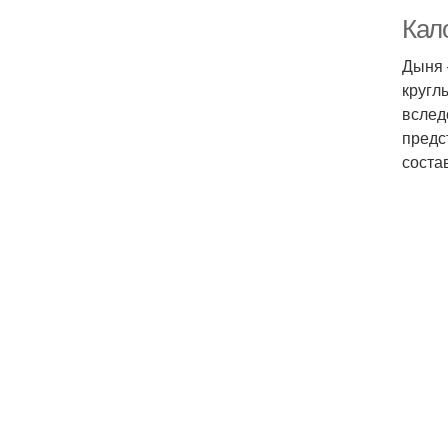
Кал
Дыня 
кругл
вслед
предс
состав