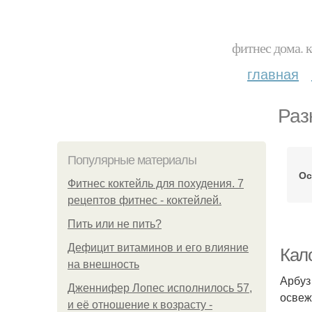
фитнес дома. 
главная
Раз
Популярные материалы
Ос
Фитнес коктейль для похудения. 7
рецептов фитнес - коктейлей.
Пить или не пить?
Дефицит витаминов и его влияние
Кал
на внешность
Арбуз
Дженнифер Лопес исполнилось 57,
освеж
и её отношение к возрасту -