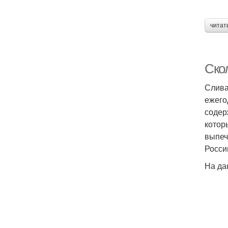
читат
Скол
Слива
ежего
содер
котор
выпеч
Росси
На да