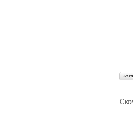
читат
Ско