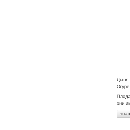
Дыня 
Огуре
Плода
они и
читат