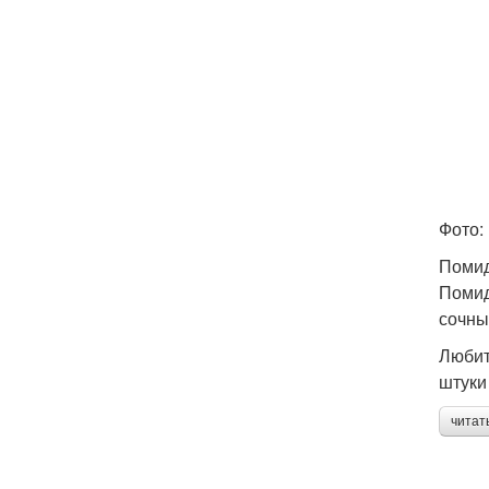
Фото:
Помид
Помид
сочны
Любит
штуки 
читат