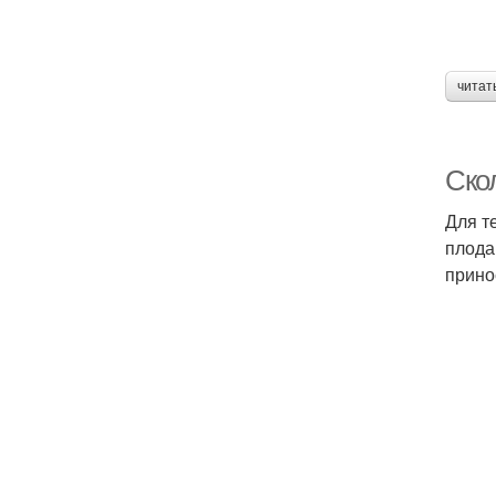
читат
Ско
Для т
плода
прино