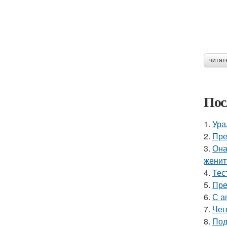
читат
Пос
1.
Ура
2.
Пре
3.
Она
женит
4.
Тес
5.
Пре
6.
С а
7.
Чег
8.
Под