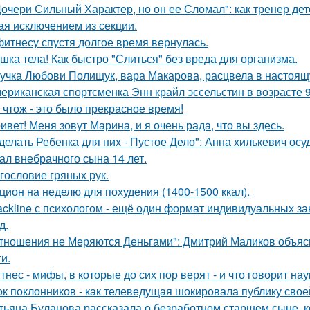
Дочери Сильный Характер, но он ее Сломал": как тренер де
ая исключением из секции.
фитнесу спустя долгое время вернулась.
шка тела! Как быстро "Слиться" без вреда для организма.
учка Любови Полищук, вара Макарова, расцвела в настоящ
ериканская спортсменка Энн крайл эссельстин в возрасте 
 чтож - это было прекрасное время!
ивет! Меня зовут Марина, и я очень рада, что вы здесь.
делать Ребенка для них - Пустое Дело": Анна хилькевич ос
ал внебрачного сына 14 лет.
гословие гряных рук.
цион на неделю для похудения (1400-1500 ккал).
ackline с психологом - ещё один формат индивидуальных за
д.
тношения не Меряются Деньгами": Дмитрий Маликов объясни
и.
тнес - мифы, в которые до сих пор верят - и что говорит нау
к поклонников - как телеведущая шокировала публику свое
тьяна Буланова рассказала о безработном старшем сыне, к