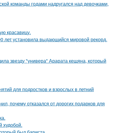
тской команды годами надругался над девочками,
ую красавицу.
90 лет установила выдающийся мировой рекорд.
удила звезду "универа" Арарата кещяна, который
нятий для подростков и взрослых в летний
л, почему отказался от дорогих подарков для
ка.
й худобой.
оторый был бариста.