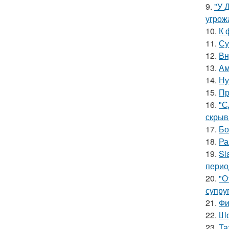
9.
"У 
угрож
10.
К 
11.
Су
12.
Вн
13.
Ам
14.
Ну
15.
Пр
16.
"С
скрыв
17.
Бо
18.
Ра
19.
Sl
перио
20.
"О
супруг
21.
Фи
22.
Шо
23.
Та