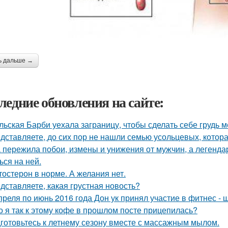
ь дальше →
ледние обновления на сайте:
льская Барби уехала заграницу, чтобы сделать себе грудь ме
дставляете, до сих пор не нашли семью усольцевых, котора
 пережила побои, измены и унижения от мужчин, а легенда
ься на ней.
тостерон в норме. А желания нет.
дставляете, какая грустная новость?
преля по июнь 2016 года Дон ук принял участие в фитнес - ш
о я так к этому кофе в прошлом посте прицепилась?
готовьтесь к летнему сезону вместе с массажным мылом.