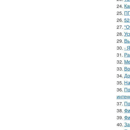
24.
Ка
25.
ПП
26.
52
27.
"О
28.
Ус
29.
Вы
30.
- 
31.
Ра
32.
Ме
33.
Вр
34.
До
35.
На
36.
По
интен
37.
По
38.
Фи
39.
Фи
40.
За