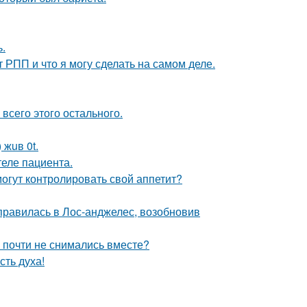
.
т РПП и что я могу сделать на самом деле.
 всего этого остального.
 жuв 0t.
теле пациента.
огут контролировать свой аппетит?
правилась в Лос-анджелес, возобновив
 почти не снимались вместе?
сть духа!