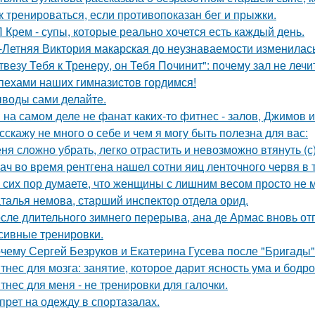
к тренироваться, если противопоказан бег и прыжки.
 Крем - супы, которые реально хочется есть каждый день.
-Летняя Виктория макарская до неузнаваемости изменилась
твезу Тебя к Тренеру, он Тебя Починит": почему зал не лечи
пехами наших гимназистов гордимся!
воды сами делайте.
Я на самом деле не фанат каких-то фитнес - залов, Джимов и
сскажу не много о себе и чем я могу быть полезна для вас:
ня сложно убрать, легко отрастить и невозможно втянуть (с)
ач во время рентгена нашел сотни яиц ленточного червя в 
 сих пор думаете, что женщины с лишним весом просто не м
талья немова, старший инспектор отдела орид.
сле длительного зимнего перерыва, ана де Армас вновь от
сивные тренировки.
чему Сергей Безруков и Екатерина Гусева после "Бригады"
тнес для мозга: занятие, которое дарит ясность ума и бодро
тнес для меня - не тренировки для галочки.
прет на одежду в спортазалах.