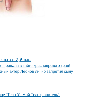
чты за 12, 5 тыс.
я пропала в тайге красноярского края!
рный актер Леонов лично запретил сыну
оу "Тело 3": Мой Телохранитель".