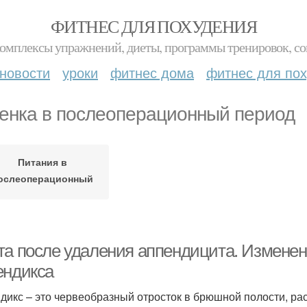
ФИТНЕС ДЛЯ ПОХУДЕНИЯ
комплексы упражнений, диеты, программы тренировок, со
новости
уроки
фитнес дома
фитнес для по
енка в послеоперационный период
Питания в
ослеоперационный
период
та после удаления аппендицита. Изменен
ендикса
дикс – это червеобразный отросток в брюшной полости, ра