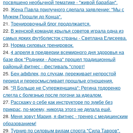
посвящено необычной тематике - "живой барабан".
20.
Жена Павла прилучного сделала заявление: "Мы с
Мужем Прошли до Конца".
21.
Тренировочный блог продолжается.
22.
В женской команде крылья советов играла одна из
самых ярких футболисток страны - Светлана Елисеева.
23.
Норма силовых тренировок.
24.
4 апреля в предверии всемирного дня здоровья на
базе фок "Родники - Арена" прошел традиционный
районый фитнес - фестиваль "спорт!
25.
Бен аффлек, по слухам, переживает непростой
период и переосмысливает прошлые отношения.
26.
"Я Больше не Суперженщина": Регина тодоренко
слегла с болезнью после погони за идеалом.
27.
Расскажу о себе как инструкторе по зумбе без
прикрас, по-моему, никогда этого не делала ещё.
28.
Меня зовут Мария, я фитнес - тренер с медицинским
образованием!
29.
Турнир по силовым видам спорта "Сила Тавров".