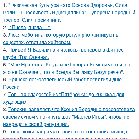
1.
"Физическая Культура - это Основа Здоровья, Сила
Воли, Выносливость и Дисциплина", - уверена народный
тренер Юлия преминина.
2.
-"Пчела, пчела …".
3.
Люся чеботина, которую регулярно критикуют в
соцсетях, ответила хейтерам.
4.
Привет! Я Василина и явлюсь тренером в фитнес
клубе "Три Океана".
5.
"Мне Нравится, Когда мне Говорят Комплименты, но
это не Означает, что я Всегда Выгляжу Безупречно".
6.
Брянске легкоатлетический забег посвятили дню
России.
7.
Топ - 10 сладостей из "Пятёрочки" до 200 ккал для
худеющих.
8.
Терехин заявляет, что Ксения Бородина посоветовала
своему супругу покинуть шоу "Мастер Игры", чтобы не
навредить своей репутации.
9.
Тонус кожи напрямую зависит от состояния мышц и
кровообращения, поэтому тренировки влияют на него