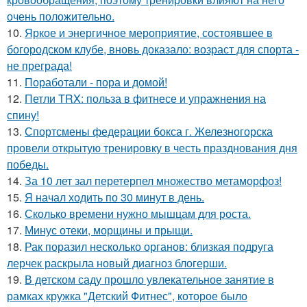
очень положительно.
10.
Яркое и энергичное мероприятие, состоявшее в
богородском клубе, вновь доказало: возраст для спорта -
не преграда!
11.
Поработали - пора и домой!
12.
Петли TRX: польза в фитнесе и упражнения на
спину!
13.
Спортсмены федерации бокса г. Железногорска
провели открытую тренировку в честь празднования дня
победы.
14.
За 10 лет зал перетерпел множество метаморфоз!
15.
Я начал ходить по 30 минут в день.
16.
Сколько времени нужно мышцам для роста.
17.
Минус отеки, морщины и прыщи.
18.
Рак поразил несколько органов: близкая подруга
лерчек раскрыла новый диагноз блогерши.
19.
В детском саду прошло увлекательное занятие в
рамках кружка "Детский Фитнес", которое было