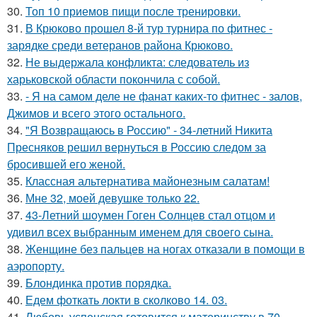
30.
Топ 10 приемов пищи после тренировки.
31.
В Крюково прошел 8-й тур турнира по фитнес -
зарядке среди ветеранов района Крюково.
32.
Не выдержала конфликта: следователь из
харьковской области покончила с собой.
33.
- Я на самом деле не фанат каких-то фитнес - залов,
Джимов и всего этого остального.
34.
"Я Возвращаюсь в Россию" - 34-летний Никита
Пресняков решил вернуться в Россию следом за
бросившей его женой.
35.
Классная альтернатива майонезным салатам!
36.
Мне 32, моей девушке только 22.
37.
43-Летний шоумен Гоген Солнцев стал отцом и
удивил всех выбранным именем для своего сына.
38.
Женщине без пальцев на ногах отказали в помощи в
аэропорту.
39.
Блондинка против порядка.
40.
Едем фоткать локти в сколково 14. 03.
41.
Любовь успенская готовится к материнству в 70.