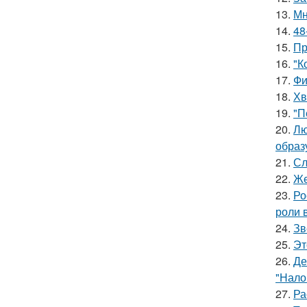
13.
Мн
14.
48
15.
Пр
16.
"К
17.
Фи
18.
Хв
19.
"П
20.
Лю
образ
21.
Сл
22.
Же
23.
Ро
роли 
24.
Зв
25.
Эт
26.
Де
"Нало
27.
Ра