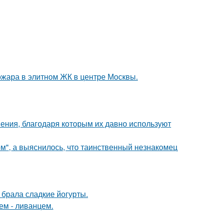
ожара в элитном ЖК в центре Москвы.
ния, благодаря которым их давно используют
", а выяснилось, что таинственный незнакомец
о брала сладкие йогурты.
ем - ливанцем.