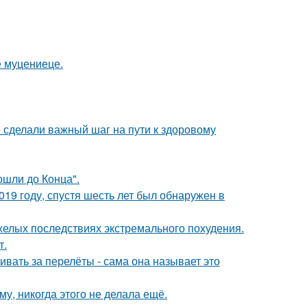
е муцениеце.
и сделали важный шаг на пути к здоровому
шли до Конца".
19 году, спустя шесть лет был обнаружен в
желых последствиях экстремального похудения.
т.
вать за перелёты - сама она называет это
му, никогда этого не делала ещё.