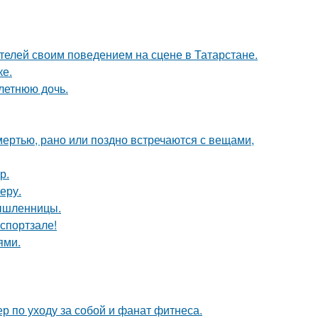
ителей своим поведением на сцене в Татарстане.
ке.
летнюю дочь.
мертью, рано или поздно встречаются с вещами,
р.
еру.
мышленницы.
 спортзале!
ями.
р по уходу за собой и фанат фитнеса.