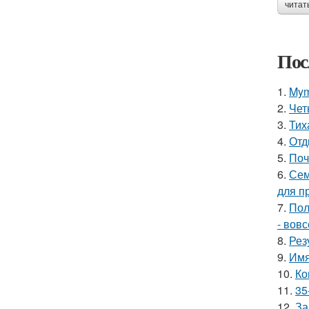
читат
Пос
1.
Mym
2.
Чет
3.
Тих
4.
Отд
5.
Поч
6.
Сем
для п
7.
Пол
- вов
8.
Рез
9.
Имя
10.
Ко
11.
35
12.
За