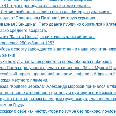
е 41 год, я преподаватель по системе пилатес.
-Летняя любовь толкалина показала фигуру в купальнике.
авда о "Правильном Питании", которую скрывают.
оварная Женщина": Петр дранга публично обратился к агат
аско среднего возраста.
атит "Качать Пресс", если хочешь плоский живот.
ересела с 250 кубов на 125?
бовь к спорту зарождается в детстве - и наши воспитанник
у жизни!
ухи вокруг анастасия решетова снова обороты набирают.
на Павла прилучного сделала заявление: "Мы с Мужем Про
ссийский турист, пропавший во время сафари в Африке в 20
вождя местного племени.
езда "Кривого Зеркала" Александр морозов признался в тя
от пост ваше отношение к фитнесу и нутрициологии измени
вушка с пятнадцатым размером груди вынуждена переплачи
гом на Грудь".
сскажу о себе как инструкторе по зумбе без прикрас, по-мое