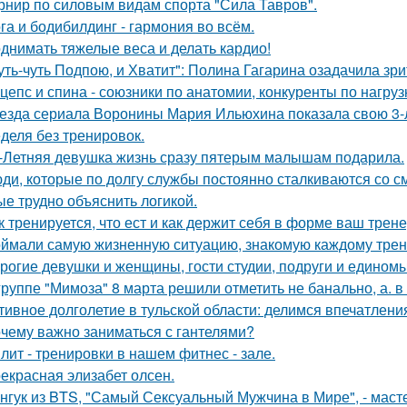
рнир по силовым видам спорта "Сила Тавров".
га и бодибилдинг - гармония во всём.
днимать тяжелые веса и делать кардио!
уть-чуть Подпою, и Хватит": Полина Гагарина озадачила зр
цепс и спина - союзники по анатомии, конкуренты по нагруз
езда сериала Воронины Мария Ильюхина показала свою 3-
деля без тренировок.
-Летняя девушка жизнь сразу пятерым малышам подарила.
ди, которые по долгу службы постоянно сталкиваются со с
ые трудно объяснить логикой.
к тренируется, что ест и как держит себя в форме ваш трене
ймали самую жизненную ситуацию, знакомую каждому трен
рогие девушки и женщины, гости студии, подруги и едино
группе "Мимоза" 8 марта решили отметить не банально, а. в
тивное долголетие в тульской области: делимся впечатлени
чему важно заниматься с гантелями?
лит - тренировки в нашем фитнес - зале.
екрасная элизабет олсен.
нгук из BTS, "Самый Сексуальный Мужчина в Мире", - масте