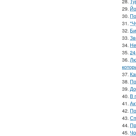
28.
Ту
29.
Йо
30.
По
31.
"Ч
32.
Би
33.
Зв
34.
Не
35.
24
36.
Лю
котор
37.
Ка
38.
По
39.
До
40.
В 
41.
Ак
42.
По
43.
Сп
44.
Пр
45.
Чо