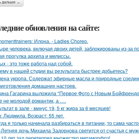
ь дальше →
ледние обновления на сайте:
omenttrainers: Илона. - Ladies Choreo.
ыре человека, включая двоих детей, заблокированы из-за п
ая прогулка архипа и мелиссы.
ых - это тоже работа над собой.
ему в нашей студии вы результата быстрее добьетесь?
ена укропа. Содержат эфирные масла и природные соедине
риготовления домашних настоев.
ина Гагарина выложила "Первое Фото с Новым Бойфрендом
се не молодой романтик, а ….
ультат в зале - минус 19, 5 кг жира за 6 месяцев!
: Людмила. Возраст: 55 лет.
гда я только начинала разбираться в питании, то сама част
-Летняя дочь Михаила Задорнова светится от счастья с муж
 10 лет зал перетерпел множество метаморфоз!