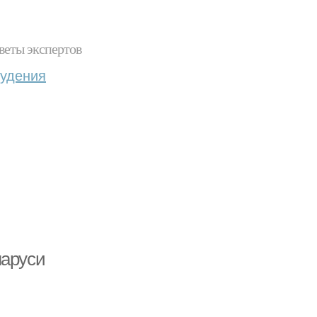
веты экспертов
худения
ларуси