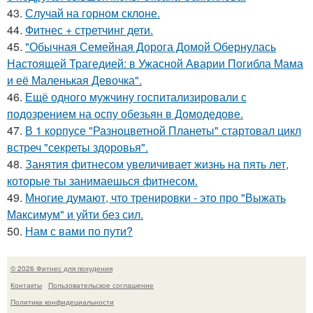
43.
Случай на горном склоне.
44.
Фитнес + стретчинг дети.
45.
"Обычная Семейная Дорога Домой Обернулась
Настоящей Трагедией: в Ужасной Аварии Погибла Мама
и её Маленькая Девочка".
46.
Ещё одного мужчину госпитализировали с
подозрением на оспу обезьян в Домодедове.
47.
В 1 корпусе "Разноцветной Планеты" стартовал цикл
встреч "секреты здоровья".
48.
Занятия фитнесом увеличивает жизнь на пять лет,
которые ты занимаешься фитнесом.
49.
Многие думают, что тренировки - это про "Выжать
Максимум" и уйти без сил.
50.
Нам с вами по пути?
© 2026 Фитнес для похудения
Контакты
Пользовательское соглашение
Политика конфидециальности