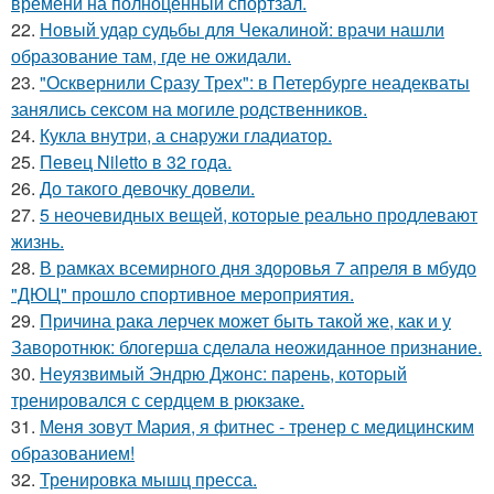
времени на полноценный спортзал.
22.
Новый удар судьбы для Чекалиной: врачи нашли
образование там, где не ожидали.
23.
"Осквернили Сразу Трех": в Петербурге неадекваты
занялись сексом на могиле родственников.
24.
Кукла внутри, а снаружи гладиатор.
25.
Певец Niletto в 32 года.
26.
До такого девочку довели.
27.
5 неочевидных вещей, которые реально продлевают
жизнь.
28.
В рамках всемирного дня здоровья 7 апреля в мбудо
"ДЮЦ" прошло спортивное мероприятия.
29.
Причина рака лерчек может быть такой же, как и у
Заворотнюк: блогерша сделала неожиданное признание.
30.
Неуязвимый Эндрю Джонс: парень, который
тренировался с сердцем в рюкзаке.
31.
Меня зовут Мария, я фитнес - тренер с медицинским
образованием!
32.
Тренировка мышц пресса.