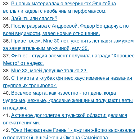
33.
В новых материалах о вечеринках Эпштейна
всплыли кадры с необычным перфомансом.
34.
Забыть или спасти?
35.
После разрыва с Андреевой, Федор Бондарчук, по
всей видимости, завел новые отношения.
36.
Привет всем. Мне 30 лет, уже пять лет как я замужем
за замечательным мужчиной, ему 35.
37.
Фитнес - студия элемент получила награду "Хорошее
Место" от яндекс.
38.
Мне 32, моей девушке только 22.
39.
С 1 марта в клубах фитнес хаус изменены названия
групповых тренировок.
40.
Восьмое марта, как известно - тот день, когда
чудесные, нежные, красивые женщины получают цветы
и подарки.
41.
Активное долголетие в тульской области: делимся
впечатлениями.
42.
"Они Несчастные Гиены" - джиган жёстко высказался
о подругах бывшей жены Оксана Самойлова.