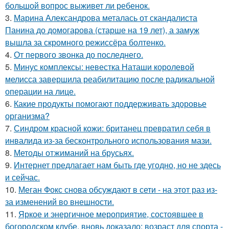
большой вопрос выживет ли ребенок.
3.
Марина Александрова металась от скандалиста
Панина до домогарова (старше на 19 лет), а замуж
вышла за скромного режиссёра болтенко.
4.
От первого звонка до последнего.
5.
Минус комплексы: невестка Наташи королевой
мелисса завершила реабилитацию после радикальной
операции на лице.
6.
Какие продукты помогают поддерживать здоровье
организма?
7.
Синдром красной кожи: британец превратил себя в
инвалида из-за бесконтрольного использования мази.
8.
Методы отжиманий на брусьях.
9.
Интернет предлагает нам быть где угодно, но не здесь
и сейчас.
10.
Меган Фокс снова обсуждают в сети - на этот раз из-
за изменений во внешности.
11.
Яркое и энергичное мероприятие, состоявшее в
богородском клубе, вновь доказало: возраст для спорта -