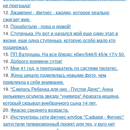
не преграда!
12.
Джампинг - фитнес - кардио, которое реально
сжигает жир.
13.
Поработали - пора и домой!
14.
Ступенька. Ну вот и начался мой еще один этап в
жизни, еще одна ступенька, которую особо мало кто
поддержал.
15.
ПП Ватрушка. На все блюдо: кбжу/546/б 45/ж 17/у 50.
16.
Доброго времени суток!
17.
Мне 41 год, я преподаватель по системе пилатес.
18.
Жена цекало поделилась новыми фото, чем
привлекла к себе внимание.
19.
"Сделать Ребенка для них - Пустое Дело": Анна
хилькевич осудила звезду "универа" Арарата кещяна,
который скрывал внебрачного сына 14 лет.
20.
Фиаско среднего возраста.
21.
Инструкторы сети фитнес-клубов "Сафари - Фитнес"
запустили телевизионный проект для тех, у кого нет