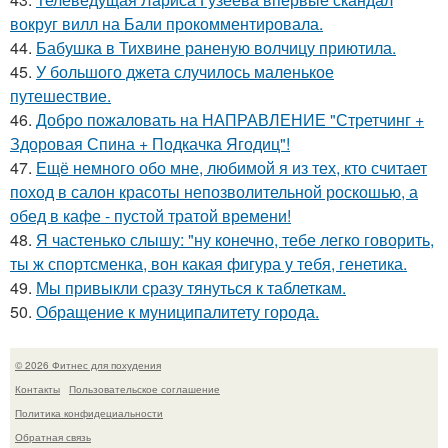
вокруг вилл на Бали прокомментировала.
44.
Бабушка в Тихвине раненую волчицу приютила.
45.
У большого джета случилось маленькое
путешествие.
46.
Добро пожаловать на НАПРАВЛЕНИЕ "Стретчинг +
Здоровая Спина + Подкачка Ягодиц"!
47.
Ещё немного обо мне, любимой я из тех, кто считает
поход в салон красоты непозволительной роскошью, а
обед в кафе - пустой тратой времени!
48.
Я частенько слышу: "ну конечно, тебе легко говорить,
ты ж спортсменка, вон какая фигура у тебя, генетика.
49.
Мы привыкли сразу тянуться к таблеткам.
50.
Обращение к муниципалитету города.
© 2026 Фитнес для похудения
Контакты
Пользовательское соглашение
Политика конфидециальности
Обратная связь