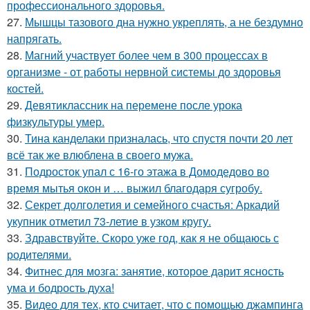
профессионального здоровья.
27.
Мышцы тазового дна нужно укреплять, а не бездумно
напрягать.
28.
Магний участвует более чем в 300 процессах в
организме - от работы нервной системы до здоровья
костей.
29.
Девятиклассник на перемене после урока
физкультуры умер.
30.
Тина канделаки призналась, что спустя почти 20 лет
всё так же влюблена в своего мужа.
31.
Подросток упал с 16-го этажа в Домодедово во
время мытья окон и … выжил благодаря сугробу.
32.
Секрет долголетия и семейного счастья: Аркадий
укупник отметил 73-летие в узком кругу.
33.
Здравствуйте. Скоро уже год, как я не общаюсь с
родителями.
34.
Фитнес для мозга: занятие, которое дарит ясность
ума и бодрость духа!
35.
Видео для тех, кто считает, что с помощью джампинга