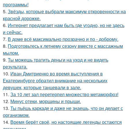
программы!
5.
Звёзды, которые выбрали максимум откровенности на
красной дорожке.
6.
Интернет предлагает нам быть где угодно, но не здесь
и сейчас.
7.
В доме всё максимально прозрачно и по - доброму.
8.
Подготовьтесь к летнему сезону вместе с массажным
мылом.
9.
Ты можешь тратить деньги на уход и не видеть
результата.
10.
Иван Дмитриенко во время выступления в
Екатеринбурге обратил внимание на нескольких
девушек, которые танцевали в зале.
11.
За 10 лет зал перетерпел множество метаморфоз!
12.
Минус отеки, морщины и прыщи.
13.
Ты пьёшь каркаде и даже не знаешь, что он делает с
организмом.
14.
Время берёт своё, но настоящие легенды остаются
легендами.