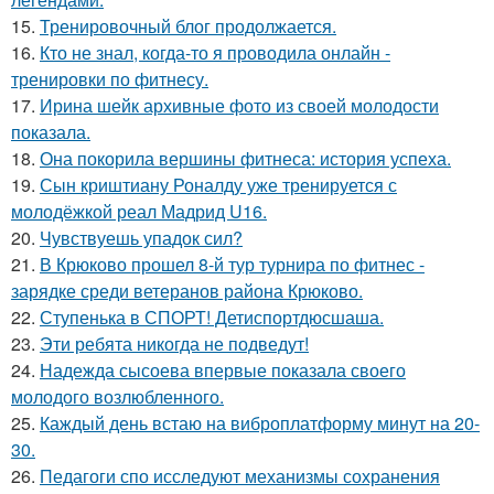
15.
Тренировочный блог продолжается.
16.
Кто не знал, когда-то я проводила онлайн -
тренировки по фитнесу.
17.
Ирина шейк архивные фото из своей молодости
показала.
18.
Она покорила вершины фитнеса: история успеха.
19.
Сын криштиану Роналду уже тренируется с
молодёжкой реал Мадрид U16.
20.
Чувствуешь упадок сил?
21.
В Крюково прошел 8-й тур турнира по фитнес -
зарядке среди ветеранов района Крюково.
22.
Ступенька в СПОРТ! Детиспортдюсшаша.
23.
Эти ребята никогда не подведут!
24.
Надежда сысоева впервые показала своего
молодого возлюбленного.
25.
Каждый день встаю на виброплатформу минут на 20-
30.
26.
Педагоги спо исследуют механизмы сохранения