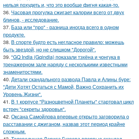
нельзя похудеть и, что это вообще фигня какая-то.
36.
Часовая прогулка сжигает калории всего от двух
блинов, - исследование.
37.
База или "про" - разница иногда всего в одном
продукте.
38.
В спорте будто есть негласное правило: можешь
быть звездой, но не слишком "Дорогой".
39.
"GQ India (Gqindia) показали тэхёна и чонгука в
тренажерном зале наряду с несколькими известными
знаменитостями.
40.
Детали скандального развода Павла и Алины буре:
"Дети Хотят Остаться с Мамой, Важно Сохранить их
Уровень Жизни".
41.
В 1 корпусе "Разноцветной Планеты" стартовал цикл
встреч "секреты здоровья".
42.
Оксана Самойлова впервые открыто заговорила о
расставании с джиганом, назвав этот период крайне
сложным.
43.
Телеведущая Лариса Гузеева впервые скандал