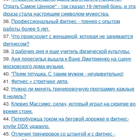
Отдать Самое Ценное" - так сказал 19-летний боец, и эта
фраза стала настоящим символом мужества.
36.
Профессиональный фитнес - тренер с опытом
работы более 5 лет.
37.
Что происходит с женщиной, которая не занимается
фитнесом?
38.
3 рабочих дня я еще учитель физической культуры.
39.
Аня пересильд вышла к Ване Дмитриенко на сцену
московского дома музыки.
40.
"Прям тетушка. С таким мужем - неудивительно!
41.
Фитнес + стретчинг дети.
42.
Нужно ли менять тренировочную программу каждые
8 недель?
43.
Клевио Массимо: силач, который играл на скрипке во
время стоек.
44.
Петербуржца током на беговой дорожке в фитнес-
клубе DDX ударило.
45.
Отличия тренировок со штангой и с фитнес -