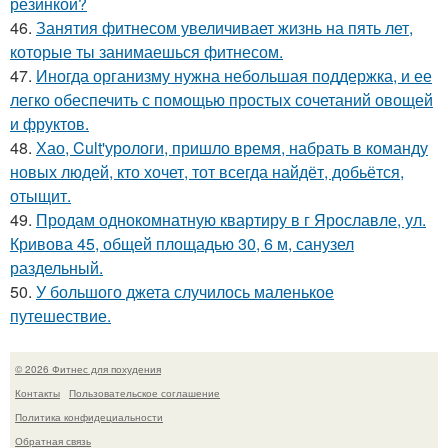
резинкой?
46.
Занятия фитнесом увеличивает жизнь на пять лет,
которые ты занимаешься фитнесом.
47.
Иногда организму нужна небольшая поддержка, и ее
легко обеспечить с помощью простых сочетаний овощей
и фруктов.
48.
Хао, Cult'урологи, пришло время, набрать в команду
новых людей, кто хочет, тот всегда найдёт, добьётся,
отыщит.
49.
Продам однокомнатную квартиру в г Ярославле, ул.
Кривова 45, общей площадью 30, 6 м, санузел
раздельный.
50.
У большого джета случилось маленькое
путешествие.
© 2026 Фитнес для похудения
Контакты
Пользовательское соглашение
Политика конфидециальности
Обратная связь