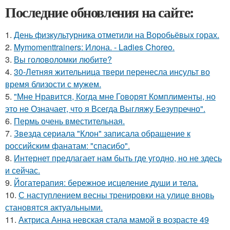
Последние обновления на сайте:
1.
День физкультурника отметили на Воробьёвых горах.
2.
Mymomenttrainers: Илона. - Ladies Choreo.
3.
Вы головоломки любите?
4.
30-Летняя жительница твери перенесла инсульт во
время близости с мужем.
5.
"Мне Нравится, Когда мне Говорят Комплименты, но
это не Означает, что я Всегда Выгляжу Безупречно".
6.
Пермь очень вместительная.
7.
Звезда сериала "Клон" записала обращение к
российским фанатам: "спасибо".
8.
Интернет предлагает нам быть где угодно, но не здесь
и сейчас.
9.
Йогатерапия: бережное исцеление души и тела.
10.
С наступлением весны тренировки на улице вновь
становятся актуальными.
11.
Актриса Анна невская стала мамой в возрасте 49