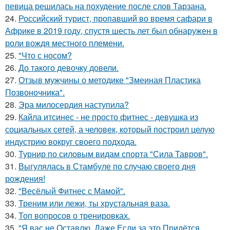
певица решилась на похудение после слов Тарзана.
24.
Российский турист, пропавший во время сафари в
Африке в 2019 году, спустя шесть лет был обнаружен в
роли вождя местного племени.
25.
"Что с носом?
26.
До такого девочку довели.
27.
Отзыв мужчины о методике "Змеиная Пластика
Позвоночника".
28.
Эра милосердия наступила?
29.
Кайла итсинес - не просто фитнес - девушка из
социальных сетей, а человек, который построил целую
индустрию вокруг своего подхода.
30.
Турнир по силовым видам спорта "Сила Тавров".
31.
Выгулялась в Стамбуле по случаю своего дня
рождения!
32.
"Весёлый Фитнес с Мамой".
33.
Треним или лежи, ты хрустальная ваза.
34.
Топ вопросов о тренировках.
35.
"Я вас не Оставлю, Даже Если за это Придётся