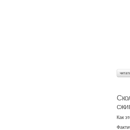
читат
Ско
сжи
Как э
Факти