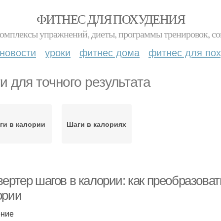
ФИТНЕС ДЛЯ ПОХУДЕНИЯ
комплексы упражнений, диеты, программы тренировок, со
новости
уроки
фитнес дома
фитнес для по
и для точного результата
ги в калории
Шаги в калориях
вертер шагов в калории: как преобразова
ории
ение