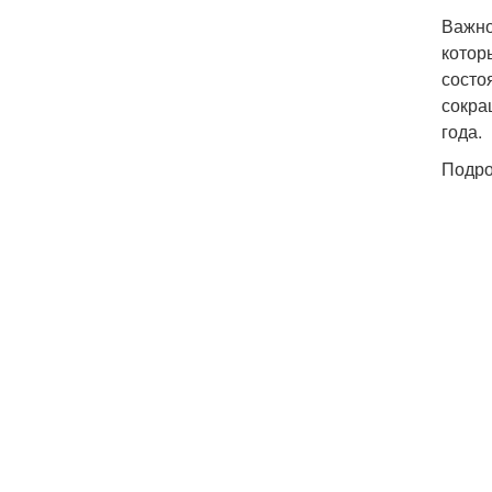
Важно
котор
состо
сокра
года.
Подро