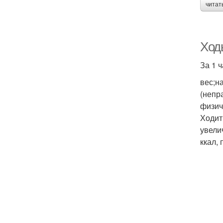
читат
Ходь
За 1 
вес;н
(непр
физич
Ходит
увелич
ккал,