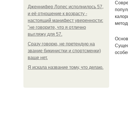
Совре
Дженнифер Лопес исполнилось 57,
попул
и её отношение к возрасту -
калор
настоящий манифест уверенности:
метод
"не говорите, что я отлично
выгляжу для 57.
Основ
Сразу говорю, не претендую на
Сущес
звание бикинистки и спортсменки)
особе
ваще нет.
Я искала название тому, что делаю.