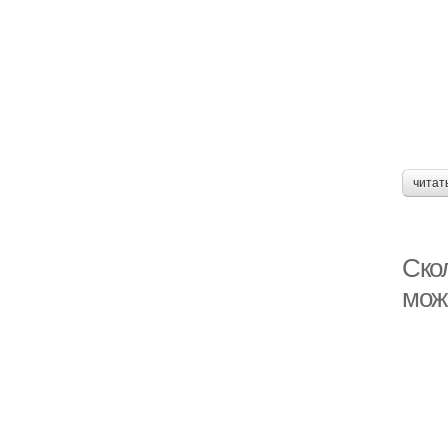
читат
Ско
мож