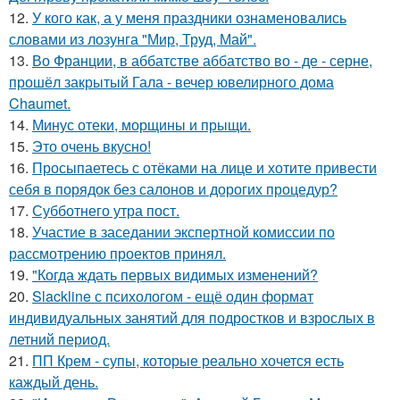
12.
У кого как, а у меня праздники ознаменовались
словами из лозунга "Мир, Труд, Май".
13.
Во Франции, в аббатстве аббатство во - де - серне,
прошёл закрытый Гала - вечер ювелирного дома
Chaumet.
14.
Минус отеки, морщины и прыщи.
15.
Это очень вкусно!
16.
Просыпаетесь с отёками на лице и хотите привести
себя в порядок без салонов и дорогих процедур?
17.
Субботнего утра пост.
18.
Участие в заседании экспертной комиссии по
рассмотрению проектов принял.
19.
"Когда ждать первых видимых изменений?
20.
Slackline с психологом - ещё один формат
индивидуальных занятий для подростков и взрослых в
летний период.
21.
ПП Крем - супы, которые реально хочется есть
каждый день.