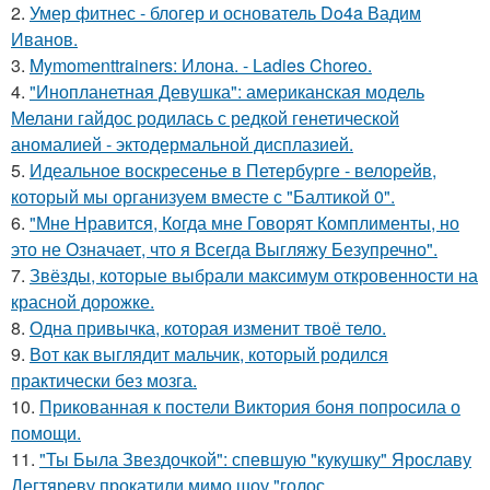
2.
Умер фитнес - блогер и основатель Do4a Вадим
Иванов.
3.
Mymomenttrainers: Илона. - Ladies Choreo.
4.
"Инопланетная Девушка": американская модель
Мелани гайдос родилась с редкой генетической
аномалией - эктодермальной дисплазией.
5.
Идеальное воскресенье в Петербурге - велорейв,
который мы организуем вместе с "Балтикой 0".
6.
"Мне Нравится, Когда мне Говорят Комплименты, но
это не Означает, что я Всегда Выгляжу Безупречно".
7.
Звёзды, которые выбрали максимум откровенности на
красной дорожке.
8.
Одна привычка, которая изменит твоё тело.
9.
Вот как выглядит мальчик, который родился
практически без мозга.
10.
Прикованная к постели Виктория боня попросила о
помощи.
11.
"Ты Была Звездочкой": спевшую "кукушку" Ярославу
Дегтяреву прокатили мимо шоу "голос.