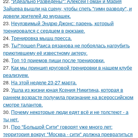
22.
"Идеально Разведены": Алексей Гоман и Мария
Зайцева вышли на сцену, чтобы спеть "гимн разводу", и
довели зрителей до мурашек.
23.
Неуязвимый Эндрю Джонс: парень, который
тренировался с сердцем в рюкзаке.
24.
Тренировка мышц пресса.
25.
Ты!"пошел Раиса рязанова не побоялась нагрубить
приютившему её известному актеру.
26.
Топ 10 приемов пищи после тренировки.
27.
Как мы принцип круговой тренировки в нашем клубе
реализуем.
28.
На этой неделе 23-27 марта.
29.
Ушла из жизни юная Ксения Никитина, которая в
раннем возрасте получила признание на всероссийском
смотре талантов.
30.
Почему некоторые люди едят всё и не толстеют - а
ты нет.
31.
Про "Большой Сити" говорят уже много лет:
территория вокруг "Москва - сити" должна превратиться