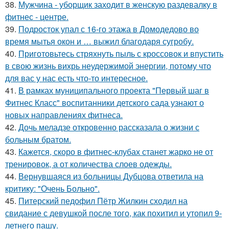
38.
Мужчина - уборщик заходит в женскую раздевалку в
фитнес - центре.
39.
Подросток упал с 16-го этажа в Домодедово во
время мытья окон и … выжил благодаря сугробу.
40.
Приготовьтесь стряхнуть пыль с кроссовок и впустить
в свою жизнь вихрь неудержимой энергии, потому что
для вас у нас есть что-то интересное.
41.
В рамках муниципального проекта "Первый шаг в
Фитнес Класс" воспитанники детского сада узнают о
новых направлениях фитнеса.
42.
Дочь меладзе откровенно рассказала о жизни с
больным братом.
43.
Кажется, скоро в фитнес-клубах станет жарко не от
тренировок, а от количества слоев одежды.
44.
Вернувшаяся из больницы Дубцова ответила на
критику: "Очень Больно".
45.
Питерский педофил Пётр Жилкин сходил на
свидание с девушкой после того, как похитил и утопил 9-
летнего пашу.