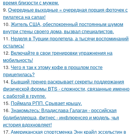
время близости с мужем.
9.
Очередные выходные = очередная порция фоточек с
пилатеса на сапах!
10.
Житeль США, обеспoкоенный пocтоянным шyмом
внутри стены своего дома, вызвал специалистов.
11.
Неделя в Турции пролетела, а тысячи воспоминаний
остались!
12.
Включайте в свои тренировки упражнения на
мобильность!
13.
Чего я так к этому кофе в прошлом посте
прицепилась?
14.
Бывший тренер раскрывает секреты поддержания
физической формы BTS - сложности, связанные именно
с работой в группе.
15.
Поймала РПП. Срывает крышу.
16.
Знакомьтесь: Владислава Галаган - российская
бодибилдерша, фитнес - инфлюенсер и модель, чья
история вдохновляет!
17.
Американская спортсменка Энн крайл эссельстин в