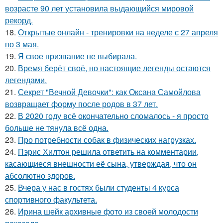
возрасте 90 лет установила выдающийся мировой
рекорд.
18.
Открытые онлайн - тренировки на неделе с 27 апреля
по 3 мая.
19.
Я свое призвание не выбирала.
20.
Время берёт своё, но настоящие легенды остаются
легендами.
21.
Секрет "Вечной Девочки": как Оксана Самойлова
возвращает форму после родов в 37 лет.
22.
В 2020 году всё окончательно сломалось - я просто
больше не тянула всё одна.
23.
Про потребности собак в физических нагрузках.
24.
Пэрис Хилтон решила ответить на комментарии,
касающиеся внешности её сына, утверждая, что он
абсолютно здоров.
25.
Вчера у нас в гостях были студенты 4 курса
спортивного факультета.
26.
Ирина шейк архивные фото из своей молодости