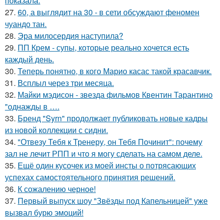
показала.
27.
60, а выглядит на 30 - в сети обсуждают феномен
чуандо тан.
28.
Эра милосердия наступила?
29.
ПП Крем - супы, которые реально хочется есть
каждый день.
30.
Теперь понятно, в кого Марио касас такой красавчик.
31.
Всплыл через три месяца.
32.
Майки мэдисон - звезда фильмов Квентин Тарантино
"однажды в ….
33.
Бренд "Syrn" продолжает публиковать новые кадры
из новой коллекции с сидни.
34.
"Отвезу Тебя к Тренеру, он Тебя Починит": почему
зал не лечит РПП и что я могу сделать на самом деле.
35.
Ещё один кусочек из моей инсты о потрясающих
успехах самостоятельного принятия решений.
36.
К сожалению черное!
37.
Первый выпуск шоу "Звёзды под Капельницей" уже
вызвал бурю эмоций!