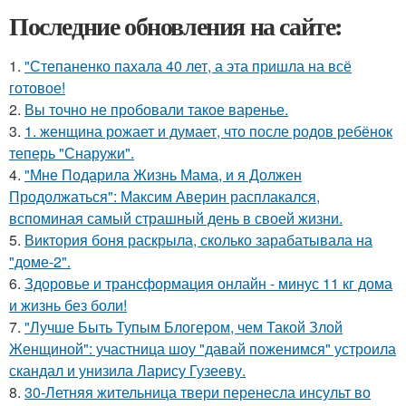
Последние обновления на сайте:
1.
"Степаненко пахала 40 лет, а эта пришла на всё
готовое!
2.
Вы точно не пробовали такое варенье.
3.
1. женщина рожает и думает, что после родов ребёнок
теперь "Снаружи".
4.
"Мне Подарила Жизнь Мама, и я Должен
Продолжаться": Максим Аверин расплакался,
вспоминая самый страшный день в своей жизни.
5.
Виктория боня раскрыла, сколько зарабатывала на
"доме-2".
6.
Здоровье и трансформация онлайн - минус 11 кг дома
и жизнь без боли!
7.
"Лучше Быть Тупым Блогером, чем Такой Злой
Женщиной": участница шоу "давай поженимся" устроила
скандал и унизила Ларису Гузееву.
8.
30-Летняя жительница твери перенесла инсульт во