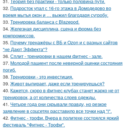
31.
Теория без практики - только половина пути.
32.
Подросток упал с 16-го этажа в Домодедово во
время мытья окон и … выжил благодаря сугробу.
33.
Тренировка баланса с Blazepod.
34.
Железная дисциплина, сцена и форма без
компромиссов.
35.
Почему тренажёры с ВБ и Ozon и с разных сайтов
"не Дают Эффекта"?
36.
Сплит - тренировки в нашем фитнес - зале.
37.
Молодой пациент после неверной оценки состояния
погиб.
38.
Тренировки - это инвестиция.
39.
Живот выпирает, даже если тренируешься?
40.
Кажется, скоро в фитнес-клубах станет жарко не от
тренировок, а от количества слоев одежды.
41.
Четыре года они скрывали правду, но резкое
заявление в соцсетях расставило все точки над "i".
42.
Фитнес - трофи. Вчера в политехе состоялся яркий
фестиваль "Фитнес - Трофи".