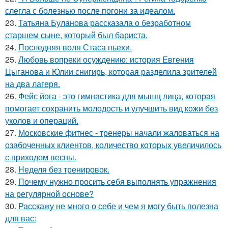
слегла с болезнью после погони за идеалом.
23.
Татьяна Буланова рассказала о безработном
старшем сыне, который был бариста.
24.
Последняя воля Стаса пьехи.
25.
Любовь вопреки осуждению: история Евгения
Цыганова и Юлии снигирь, которая разделила зрителей
на два лагеря.
26.
Фейс йога - это гимнастика для мышц лица, которая
помогает сохранить молодость и улучшить вид кожи без
уколов и операций.
27.
Московские фитнес - тренеры начали жаловаться на
озабоченных клиентов, количество которых увеличилось
с приходом весны.
28.
Неделя без тренировок.
29.
Почему нужно просить себя выполнять упражнения
на регулярной основе?
30.
Расскажу не много о себе и чем я могу быть полезна
для вас: