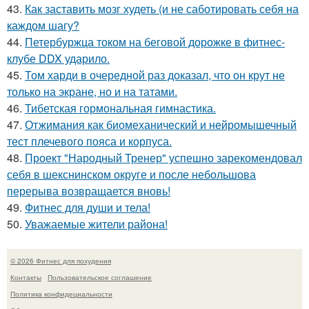
43.
Как заставить мозг худеть (и не саботировать себя на
каждом шагу?
44.
Петербуржца током на беговой дорожке в фитнес-
клубе DDX ударило.
45.
Том харди в очередной раз доказал, что он крут не
только на экране, но и на татами.
46.
Тибетская гормональная гимнастика.
47.
Отжимания как биомеханический и нейромышечный
тест плечевого пояса и корпуса.
48.
Проект "Народный Тренер" успешно зарекомендовал
себя в шекснинском округе и после небольшова
перерыва возвращается вновь!
49.
Фитнес для души и тела!
50.
Уважаемые жители района!
© 2026 Фитнес для похудения
Контакты
Пользовательское соглашение
Политика конфидециальности