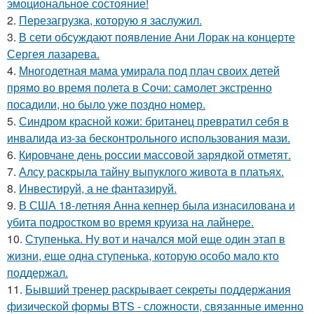
эмоциональное состояние!
2.
Перезагрузка, которую я заслужил.
3.
В сети обсуждают появление Ани Лорак на концерте
Сергея лазарева.
4.
Многодетная мама умирала под плач своих детей
прямо во время полета в Сочи: самолет экстренно
посадили, но было уже поздно номер.
5.
Синдром красной кожи: британец превратил себя в
инвалида из-за бесконтрольного использования мази.
6.
Кировчане день россии массовой зарядкой отметят.
7.
Алсу раскрыла тайну выпуклого живота в платьях.
8.
Инвестируй, а не фантазируй.
9.
В США 18-летняя Анна кепнер была изнасилована и
убита подростком во время круиза на лайнере.
10.
Ступенька. Ну вот и начался мой еще один этап в
жизни, еще одна ступенька, которую особо мало кто
поддержал.
11.
Бывший тренер раскрывает секреты поддержания
физической формы BTS - сложности, связанные именно