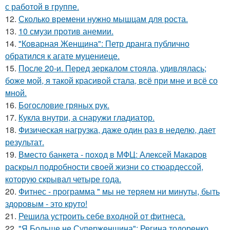
с работой в группе.
12.
Сколько времени нужно мышцам для роста.
13.
10 смузи против анемии.
14.
"Коварная Женщина": Петр дранга публично
обратился к агате муцениеце.
15.
После 20-и. Перед зеркалом стояла, удивлялась;
боже мой, я такой красивой стала, всё при мне и всё со
мной.
16.
Богословие гряных рук.
17.
Кукла внутри, а снаружи гладиатор.
18.
Физическая нагрузка, даже один раз в неделю, дает
результат.
19.
Вместо банкета - поход в МФЦ: Алексей Макаров
раскрыл подробности своей жизни со стюардессой,
которую скрывал четыре года.
20.
Фитнес - программа " мы не теряем ни минуты, быть
здоровым - это круто!
21.
Решила устроить себе входной от фитнеса.
22.
"Я Больше не Суперженщина": Регина тодоренко