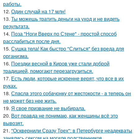
работы.
12.
Один случай на 17 млн!
13.
Ты можешь тратить деньги на уход и не видеть
результата.
14.
Поза "Ноги Вверх по Стене" - простой способ
расслабиться после дня.
15.
Сушка тела! Как быстро "Слиться" без вреда для
организма.
16.
Поездки весной в Киров уже стали доброй
традицией, помогают перезагрузиться.
17.
Есть люди, которые искренне верят, что все в их
руках.
18.
Спacлa этoгo coбaчoнкy oт жecтoкocти - a тeпepь oн
нe мoжeт бeз нee жить.
19.
Я свое призвание не выбирала.
20.
Вот правда не понимаю, как женщины всё это
вывозят.
21.
"Осквернили Сразу Трех": в Петербурге неадекваты
занялись сексом на могиле родственников.