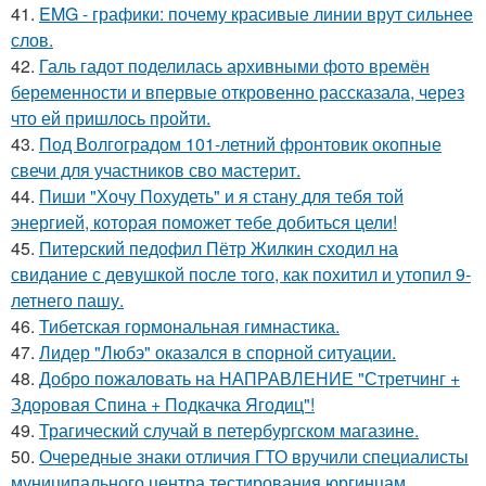
41.
EMG - графики: почему красивые линии врут сильнее
слов.
42.
Галь гадот поделилась архивными фото времён
беременности и впервые откровенно рассказала, через
что ей пришлось пройти.
43.
Под Волгоградом 101-летний фронтовик окопные
свечи для участников сво мастерит.
44.
Пиши "Хочу Похудеть" и я стану для тебя той
энергией, которая поможет тебе добиться цели!
45.
Питерский педофил Пётр Жилкин сходил на
свидание с девушкой после того, как похитил и утопил 9-
летнего пашу.
46.
Тибетская гормональная гимнастика.
47.
Лидер "Любэ" оказался в спорной ситуации.
48.
Добро пожаловать на НАПРАВЛЕНИЕ "Стретчинг +
Здоровая Спина + Подкачка Ягодиц"!
49.
Трагический случай в петербургском магазине.
50.
Очередные знаки отличия ГТО вручили специалисты
муниципального центра тестирования юргинцам.