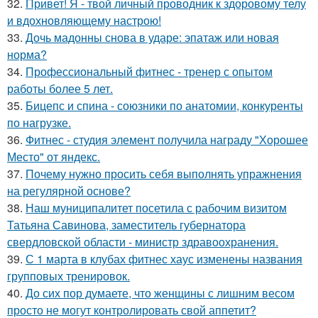
32.
Привет! Я - твой личный проводник к здоровому телу
и вдохновляющему настрою!
33.
Дочь мадонны снова в ударе: эпатаж или новая
норма?
34.
Профессиональный фитнес - тренер с опытом
работы более 5 лет.
35.
Бицепс и спина - союзники по анатомии, конкуренты
по нагрузке.
36.
Фитнес - студия элемент получила награду "Хорошее
Место" от яндекс.
37.
Почему нужно просить себя выполнять упражнения
на регулярной основе?
38.
Наш муниципалитет посетила с рабочим визитом
Татьяна Савинова, заместитель губернатора
свердловской области - министр здравоохранения.
39.
С 1 марта в клубах фитнес хаус изменены названия
групповых тренировок.
40.
До сих пор думаете, что женщины с лишним весом
просто не могут контролировать свой аппетит?