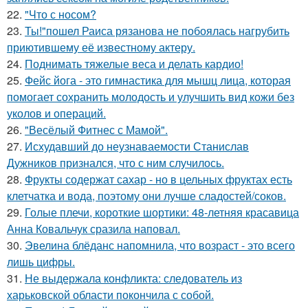
22.
"Что с носом?
23.
Ты!"пошел Раиса рязанова не побоялась нагрубить
приютившему её известному актеру.
24.
Поднимать тяжелые веса и делать кардио!
25.
Фейс йога - это гимнастика для мышц лица, которая
помогает сохранить молодость и улучшить вид кожи без
уколов и операций.
26.
"Весёлый Фитнес с Мамой".
27.
Исхудавший до неузнаваемости Станислав
Дужников признался, что с ним случилось.
28.
Фрукты содержат сахар - но в цельных фруктах есть
клетчатка и вода, поэтому они лучше сладостей/соков.
29.
Голые плечи, короткие шортики: 48-летняя красавица
Анна Ковальчук сразила наповал.
30.
Эвелина блёданс напомнила, что возраст - это всего
лишь цифры.
31.
Не выдержала конфликта: следователь из
харьковской области покончила с собой.