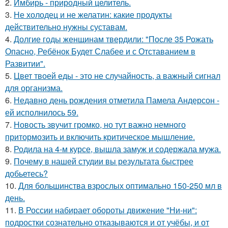
2.
Имбирь - природный целитель.
3.
Не холодец и не желатин: какие продукты
действительно нужны суставам.
4.
Долгие годы женщинам твердили: "После 35 Рожать
Опасно, Ребёнок Будет Слабее и с Отставанием в
Развитии".
5.
Цвет твоей еды - это не случайность, а важный сигнал
для организма.
6.
Недавно день рождения отметила Памела Андерсон -
ей исполнилось 59.
7.
Новость звучит громко, но тут важно немного
притормозить и включить критическое мышление.
8.
Родила на 4-м курсе, вышла замуж и содержала мужа.
9.
Почему в нашей студии вы результата быстрее
добьетесь?
10.
Для большинства взрослых оптимально 150-250 мл в
день.
11.
В России набирает обороты движение "Ни-ни":
подростки сознательно отказываются и от учёбы, и от