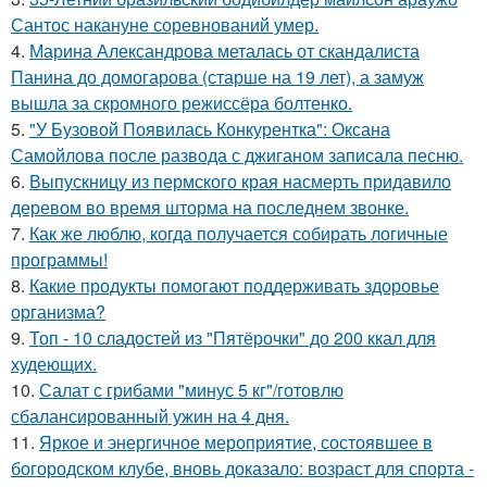
Сантос накануне соревнований умер.
4.
Марина Александрова металась от скандалиста
Панина до домогарова (старше на 19 лет), а замуж
вышла за скромного режиссёра болтенко.
5.
"У Бузовой Появилась Конкурентка": Оксана
Самойлова после развода с джиганом записала песню.
6.
Выпускницу из пермского края насмерть придавило
деревом во время шторма на последнем звонке.
7.
Как же люблю, когда получается собирать логичные
программы!
8.
Какие продукты помогают поддерживать здоровье
организма?
9.
Топ - 10 сладостей из "Пятёрочки" до 200 ккал для
худеющих.
10.
Салат с грибами "минус 5 кг"/готовлю
сбалансированный ужин на 4 дня.
11.
Яркое и энергичное мероприятие, состоявшее в
богородском клубе, вновь доказало: возраст для спорта -