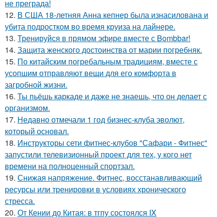
не преграда!
12.
В США 18-летняя Анна кепнер была изнасилована и
убита подростком во время круиза на лайнере.
13.
Тренируйся в прямом эфире вместе с Bombbar!
14.
Защита женского достоинства от марии погребняк.
15.
По китайским погребальным традициям, вместе с
усопшим отправляют вещи для его комфорта в
загробной жизни.
16.
Ты пьёшь каркаде и даже не знаешь, что он делает с
организмом.
17.
Недавно отмечали 1 год бизнес-клуба эволют,
который основал.
18.
Инструкторы сети фитнес-клубов "Сафари - Фитнес"
запустили телевизионный проект для тех, у кого нет
времени на полноценный спортзал.
19.
Снижая напряжение. Фитнес, восстанавливающий
ресурсы или тренировки в условиях хронического
стресса.
20.
От Кении до Китая: в тгпу состоялся IX