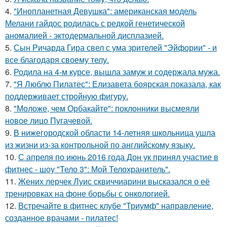
4.
"Инопланетная Девушка": американская модель
Мелани гайдос родилась с редкой генетической
аномалией - эктодермальной дисплазией.
5.
Сын Ричарда Гира свел с ума зрителей "Эйфории" - и
все благодаря своему телу.
6.
Родила на 4-м курсе, вышла замуж и содержала мужа.
7.
"Я Люблю Пилатес": Елизавета боярская показала, как
поддерживает стройную фигуру.
8.
"Моложе, чем Орбакайте": поклонники высмеяли
новое лицо Пугачевой.
9.
В нижегородской области 14-летняя школьница ушла
из жизни из-за контрольной по английскому языку.
10.
С апреля по июнь 2016 года Дон ук принял участие в
фитнес - шоу "Тело 3": Мой Телохранитель".
11.
Жених лерчек Луис сквиччиарини высказался о её
тренировках на фоне борьбы с онкологией.
12.
Встречайте в фитнес клубе "Триумф" направление,
созданное врачами - пилатес!