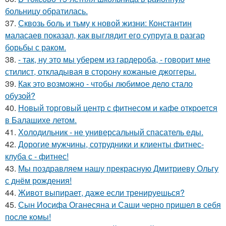
больницу обратилась.
37.
Сквозь боль и тьму к новой жизни: Константин
маласаев показал, как выглядит его супруга в разгар
борьбы с раком.
38.
- так, ну это мы уберем из гардероба, - говорит мне
стилист, откладывая в сторону кожаные джоггеры.
39.
Как это возможно - чтобы любимое дело стало
обузой?
40.
Новый торговый центр с фитнесом и кафе откроется
в Балашихе летом.
41.
Холодильник - не универсальный спасатель еды.
42.
Дорогие мужчины, сотрудники и клиенты фитнес-
клуба с - фитнес!
43.
Мы поздравляем нашу прекрасную Дмитриеву Ольгу
с днём рождения!
44.
Живот выпирает, даже если тренируешься?
45.
Сын Иосифа Оганесяна и Саши черно пришел в себя
после комы!