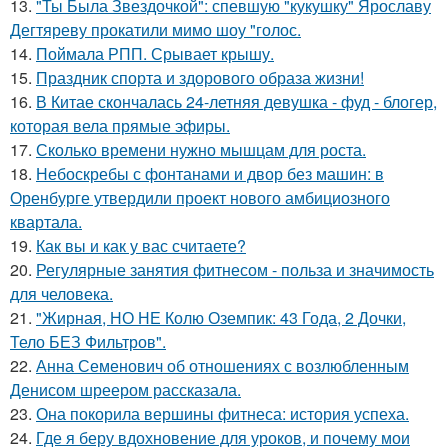
13.
"Ты Была Звездочкой": спевшую "кукушку" Ярославу
Дегтяреву прокатили мимо шоу "голос.
14.
Поймала РПП. Срывает крышу.
15.
Праздник спорта и здорового образа жизни!
16.
В Китае скончалась 24-летняя девушка - фуд - блогер,
которая вела прямые эфиры.
17.
Сколько времени нужно мышцам для роста.
18.
Небоскребы с фонтанами и двор без машин: в
Оренбурге утвердили проект нового амбициозного
квартала.
19.
Как вы и как у вас считаете?
20.
Регулярные занятия фитнесом - польза и значимость
для человека.
21.
"Жирная, НО НЕ Колю Оземпик: 43 Года, 2 Дочки,
Тело БЕЗ Фильтров".
22.
Анна Семенович об отношениях с возлюбленным
Денисом шреером рассказала.
23.
Она покорила вершины фитнеса: история успеха.
24.
Где я беру вдохновение для уроков, и почему мои