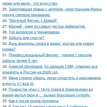
уроки для меня - это искусство.
25.
Закрутившая роман с актером - иностранцем Ирина
пинчук сделала признание.
26.
"Весёлый Фитнес с Мамой".
27.
Магний - один из самых частых дефицитов.
28.
Топ вопросов о тренировках.
29.
Забыть или спасти?
30.
Дочь мадонны снова в ударе: эпатаж или новая
норма?
31.
Профессиональный фитнес - тренер с опытом
работы более 5 лет.
32.
Алексей Щербаков, по данным СМИ, отменил все
концерты в России на 2026 год.
33.
Меня сложно убрать, легко отрастить и невозможно
втянуть (с) жuв 0t.
34.
Подросток упал с 16-го этажа в Домодедово во
время мытья окон и … выжил благодаря сугробу.
35.
Как я после родов похудела.
36.
В Токсово 15-летняя школьница в районную