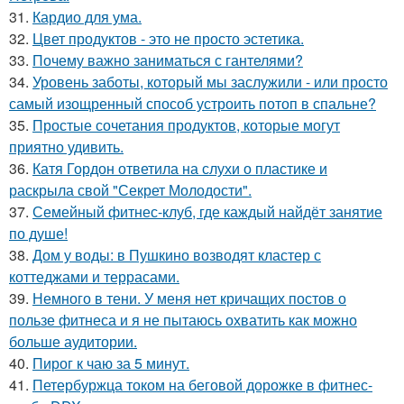
31.
Кардио для ума.
32.
Цвет продуктов - это не просто эстетика.
33.
Почему важно заниматься с гантелями?
34.
Уровень заботы, который мы заслужили - или просто
самый изощренный способ устроить потоп в спальне?
35.
Простые сочетания продуктов, которые могут
приятно удивить.
36.
Катя Гордон ответила на слухи о пластике и
раскрыла свой "Секрет Молодости".
37.
Семейный фитнес-клуб, где каждый найдёт занятие
по душе!
38.
Дом у воды: в Пушкино возводят кластер с
коттеджами и террасами.
39.
Немного в тени. У меня нет кричащих постов о
пользе фитнеса и я не пытаюсь охватить как можно
больше аудитории.
40.
Пирог к чаю за 5 минут.
41.
Петербуржца током на беговой дорожке в фитнес-