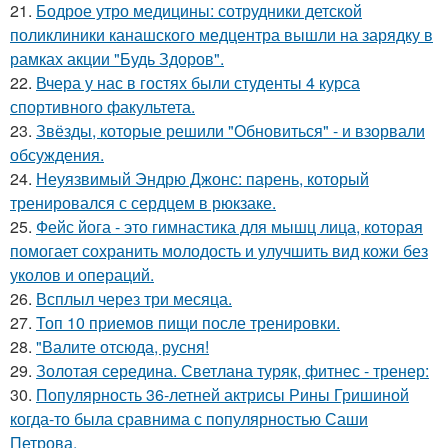
21.
Бодрое утро медицины: сотрудники детской
поликлиники канашского медцентра вышли на зарядку в
рамках акции "Будь Здоров".
22.
Вчера у нас в гостях были студенты 4 курса
спортивного факультета.
23.
Звёзды, которые решили "Обновиться" - и взорвали
обсуждения.
24.
Неуязвимый Эндрю Джонс: парень, который
тренировался с сердцем в рюкзаке.
25.
Фейс йога - это гимнастика для мышц лица, которая
помогает сохранить молодость и улучшить вид кожи без
уколов и операций.
26.
Всплыл через три месяца.
27.
Топ 10 приемов пищи после тренировки.
28.
"Валите отсюда, русня!
29.
Золотая середина. Светлана туряк, фитнес - тренер:
30.
Популярность 36-летней актрисы Рины Гришиной
когда-то была сравнима с популярностью Саши
Петрова.