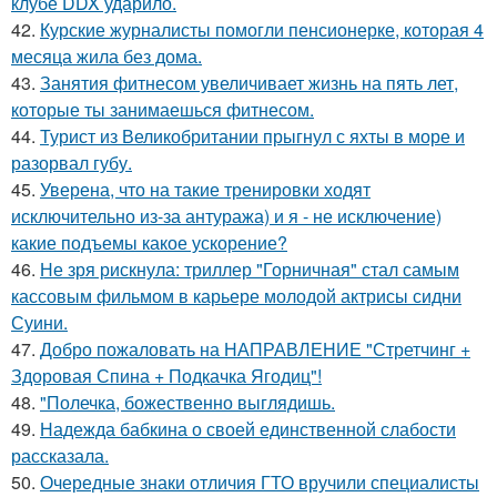
клубе DDX ударило.
42.
Курские журналисты помогли пенсионерке, которая 4
месяца жила без дома.
43.
Занятия фитнесом увеличивает жизнь на пять лет,
которые ты занимаешься фитнесом.
44.
Турист из Великобритании прыгнул с яхты в море и
разорвал губу.
45.
Уверена, что на такие тренировки ходят
исключительно из-за антуража) и я - не исключение)
какие подъемы какое ускорение?
46.
Не зря рискнула: триллер "Горничная" стал самым
кассовым фильмом в карьере молодой актрисы сидни
Суини.
47.
Добро пожаловать на НАПРАВЛЕНИЕ "Стретчинг +
Здоровая Спина + Подкачка Ягодиц"!
48.
"Полечка, божественно выглядишь.
49.
Надежда бабкина о своей единственной слабости
рассказала.
50.
Очередные знаки отличия ГТО вручили специалисты