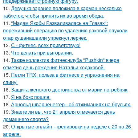
поддерживает стройную фигуру.
10.
Девушка заранее положила в карман несколько
таблеток, чтобы принять их во время обеда.
11.
"Мадам Якобы Разваливалась на Глазах":
переживший операцию по удалению раковой опухоли
отар кушанашвили упрекнул лерчек.
12.
С - фитнес, всех приветствую!
13.
Что делать при выгорании.
14.
Также коллектив фитнес-клуба "Pushkin" вчера
отметил день рождения Натальи ходаковой.
15.
Петли TRX: польза в фитнесе и упражнения на
спину!
16.
Защита женского достоинства от марии погребняк.
17.
Я на бокс пошла.
18.
Арнольд шварценеггер - об отжиманиях на брусьях.
19.
Знаете ли вы, что 21 апреля отмечается день
домашнего спорта?
20.
Открытые онлайн - тренировки на неделе с 20 по 26
апреля.