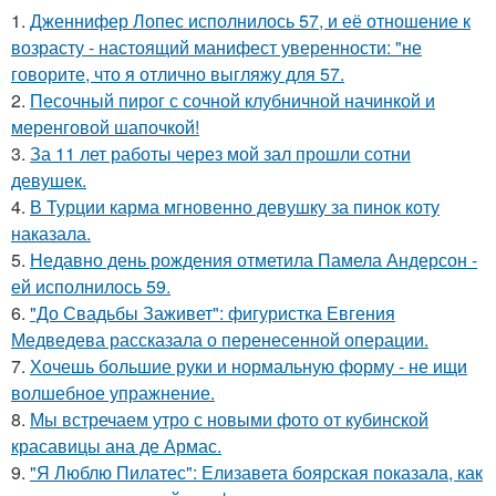
1.
Дженнифер Лопес исполнилось 57, и её отношение к
возрасту - настоящий манифест уверенности: "не
говорите, что я отлично выгляжу для 57.
2.
Песочный пирог с сочной клубничной начинкой и
меренговой шапочкой!
3.
За 11 лет работы через мой зал прошли сотни
девушек.
4.
В Турции карма мгновенно девушку за пинок коту
наказала.
5.
Недавно день рождения отметила Памела Андерсон -
ей исполнилось 59.
6.
"До Свадьбы Заживет": фигуристка Евгения
Медведева рассказала о перенесенной операции.
7.
Хочешь большие руки и нормальную форму - не ищи
волшебное упражнение.
8.
Мы встречаем утро с новыми фото от кубинской
красавицы ана де Армас.
9.
"Я Люблю Пилатес": Елизавета боярская показала, как