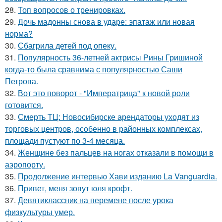
28.
Топ вопросов о тренировках.
29.
Дочь мадонны снова в ударе: эпатаж или новая
норма?
30.
Сбагрила детей под опеку.
31.
Популярность 36-летней актрисы Рины Гришиной
когда-то была сравнима с популярностью Саши
Петрова.
32.
Вот это поворот - "Императрица" к новой роли
готовится.
33.
Смерть ТЦ: Новосибирске арендаторы уходят из
торговых центров, особенно в районных комплексах,
площади пустуют по 3-4 месяца.
34.
Женщине без пальцев на ногах отказали в помощи в
аэропорту.
35.
Продолжение интервью Хави изданию La Vanguardia.
36.
Привет, меня зовут юля крофт.
37.
Девятиклассник на перемене после урока
физкультуры умер.