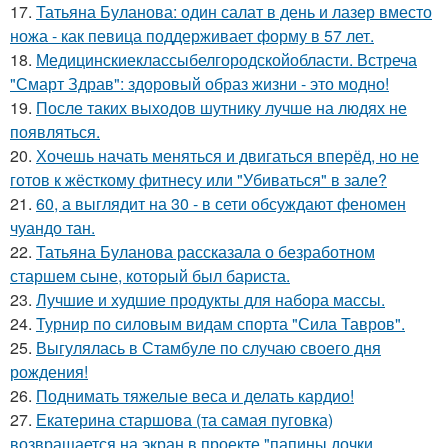
17.
Татьяна Буланова: один салат в день и лазер вместо
ножа - как певица поддерживает форму в 57 лет.
18.
Медицинскиеклассыбелгородскойобласти. Встреча
"Смарт Здрав": здоровый образ жизни - это модно!
19.
После таких выходов шутнику лучше на людях не
появляться.
20.
Хочешь начать меняться и двигаться вперёд, но не
готов к жёсткому фитнесу или "Убиваться" в зале?
21.
60, а выглядит на 30 - в сети обсуждают феномен
чуандо тан.
22.
Татьяна Буланова рассказала о безработном
старшем сыне, который был бариста.
23.
Лучшие и худшие продукты для набора массы.
24.
Турнир по силовым видам спорта "Сила Тавров".
25.
Выгулялась в Стамбуле по случаю своего дня
рождения!
26.
Поднимать тяжелые веса и делать кардио!
27.
Екатерина старшова (та самая пуговка)
возвращается на экран в проекте "папины дочки.