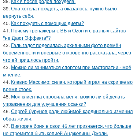
38.
Как я после родов похудела.
39.
Она хотела похудеть, а оказалось, нужно было
вернуть себя.
40.
Как похудеть с помощью диеты?
41.
Почему тренажёры с ВБ и Ozon и с разных сайтов
"не Дают Эффекта"?
42.
Галь гадот поделилась архивными фото времён
беременности и впервые откровенно рассказала, через
что ей пришлось пройти.
43.
Можно ли заниматься спортом при мастопатии - моё
мнение.
44.
Клевио Массимо: силач, который играл на скрипке во
время стоек.
45.
Моя клиентка спросила меня, можно ли ей делать
упражнения для улучшения осанки?
46.
Сергей бурунов ради любимой кардинально изменил
образ жизни.
47.
Виктория боня в свои 46 лет признается, что больше
не стремится быть копией Анджелины Джоли.