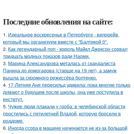
Последние обновления на сайте:
1.
Идеальное воскресенье в Петербурге - велорейв,
который мы организуем вместе с "Балтикой 0".
2.
Как легендарный поп - король Майкл Джексон сорвал
тридцать модных показов ради Наоми.
3.
Марина Александрова металась от скандалиста
Панина до домогарова (старше на 19 лет), а замуж
вышла за скромного режиссёра болтенко.
4.
17-Летняя Аня пересильд удивила: пока многие только
думают о будущем после школы, она уже поступила в
институт.
5.
Чужие люди плакали у гроба: в челябинской области
простились с пятилетней Владой, которую бросили в
роддоме.
6.
Иногда ссора в машине начинается не из-за большой