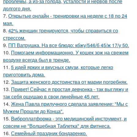
проблемы, а из-за голода, усталости и нервов после
долгого дня.
7.
Открытые онлайн - тренировки на неделе с 18 по 24
мая.
8.
42% женщин тренируются, чтобы справиться со
стрессом.
9.
ПП Ватрушка. На все блюдо: кбжу/546/б 45/ж 17/у 50.
10.
Помогаем информационно. У кошек зож на свежем
воздухе всегда был в тренде.
11.
5 идей ярких и вкусных смузи, которые легко
приготовить дома.
12.
Защита женского достоинства от марии погребняк.
13.
Привет! Сейчас я простая девчонка - так выгляжу и
так себя ощущаю в свои линейные 45 лет.
14.
Жена Павла прилучного сделала заявление: "Мы с
Мужем Прошли до Конца".
15.
Виброплатформа - это медицинский инструмент, и
совсем не "Волшебная Таблетка" для фитнеса.
16.
Семейный праздник бондаренко.