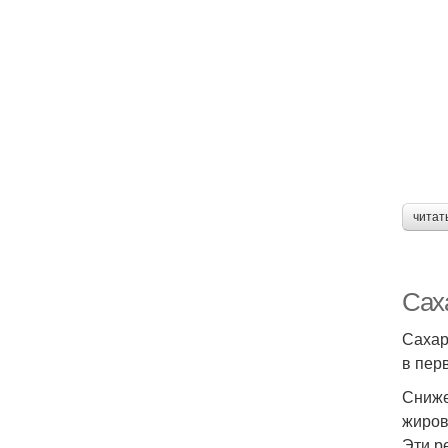
читат
Сах
Сахар
в пер
Сниже
жиров
Эти р