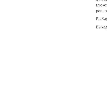
глюко
равно
Выбир
Выход