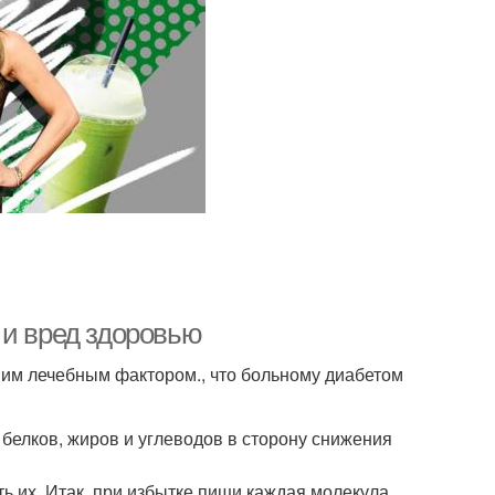
 и вред здоровью
шим лечебным фактором., что больному диабетом
белков, жиров и углеводов в сторону снижения
ь их. Итак, при избытке пищи каждая молекула