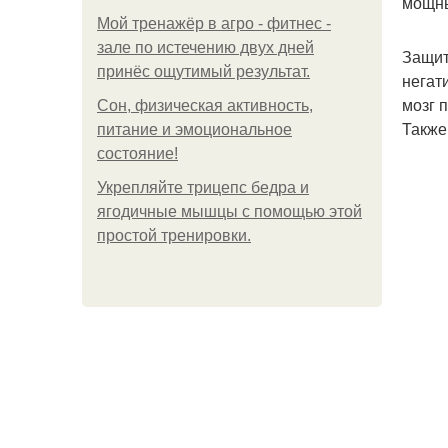
мощны
Мой тренажёр в агро - фитнес -
зале по истечению двух дней
Защит
принёс ощутимый результат.
негат
мозг 
Сон, физическая активность,
Также
питание и эмоциональное
состояние!
Укрепляйте трицепс бедра и
ягодичные мышцы с помощью этой
простой тренировки.