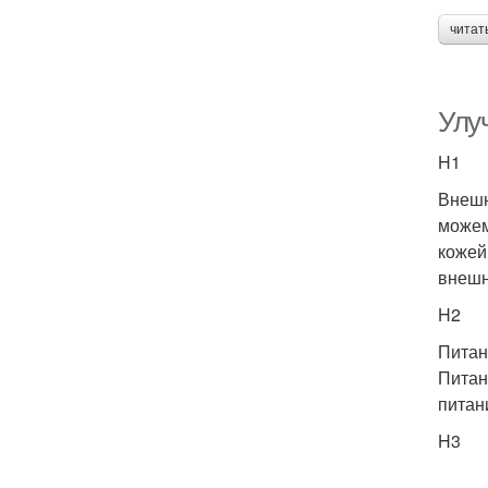
читат
Улу
H1
Внешн
можем
кожей
внешн
H2
Питан
Питан
питан
H3