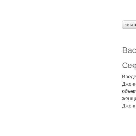
читат
Вас
Сек
Введ
Дженн
объек
женщи
Дженн