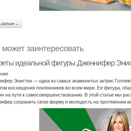
ь дальше →
 может заинтересовать
реты идеальной фигуры Дженнифер Энист
ение
ифер Энистон — одна из самых знаменитых актрис Голливу
том восхищения поклонников во всем мире. Ее фигура, об
н на пути к самосовершенствованию. В этой статье мы ра
ифер сохранить свою форму и молодость на протяжении мн