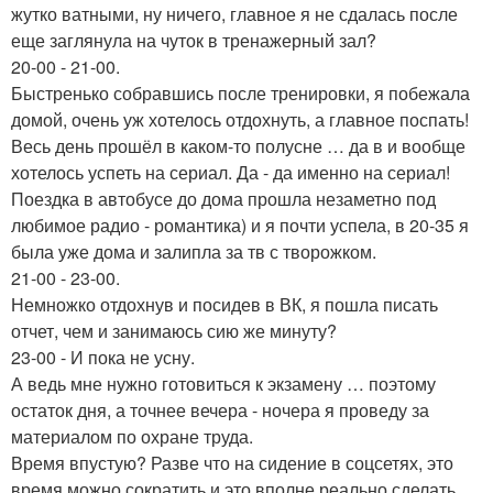
жутко ватными, ну ничего, главное я не сдалась после
еще заглянула на чуток в тренажерный зал?
20-00 - 21-00.
Быстренько собравшись после тренировки, я побежала
домой, очень уж хотелось отдохнуть, а главное поспать!
Весь день прошёл в каком-то полусне … да в и вообще
хотелось успеть на сериал. Да - да именно на сериал!
Поездка в автобусе до дома прошла незаметно под
любимое радио - романтика) и я почти успела, в 20-35 я
была уже дома и залипла за тв с творожком.
21-00 - 23-00.
Немножко отдохнув и посидев в ВК, я пошла писать
отчет, чем и занимаюсь сию же минуту?
23-00 - И пока не усну.
А ведь мне нужно готовиться к экзамену … поэтому
остаток дня, а точнее вечера - ночера я проведу за
материалом по охране труда.
Время впустую? Разве что на сидение в соцсетях, это
время можно сократить и это вполне реально сделать.