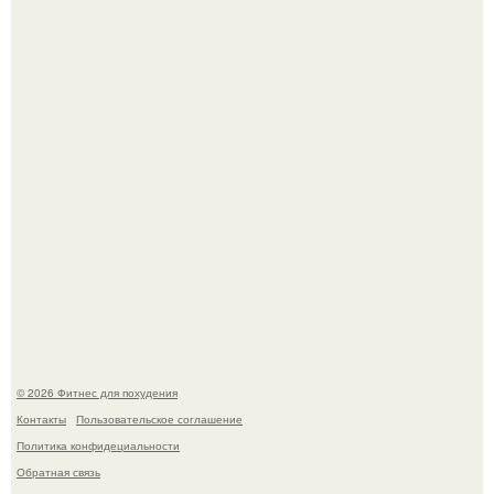
"Степаненко пахала 40 лет, а эта пришла на всё готовое!
Имбирь - это не только ароматная специя, но и отличный
ингредиент для полезных напитков и блюд.
© 2026 Фитнес для похудения
Контакты
Пользовательское соглашение
Политика конфидециальности
Обратная связь