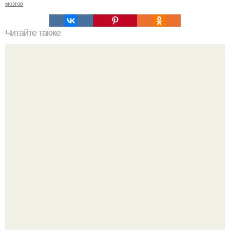
мозгов
Читайте также
Немного юмора о том как девушка худела!
"Начался новый роман?