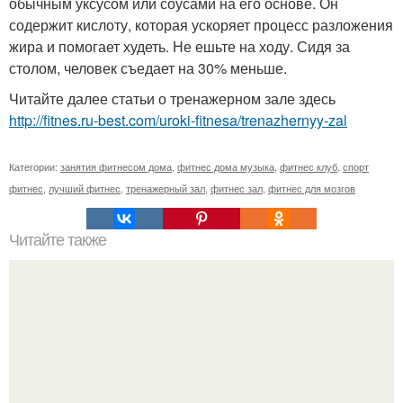
обычным уксусом или соусами на его основе. Он
содержит кислоту, которая ускоряет процесс разложения
жира и помогает худеть. Не ешьте на ходу. Сидя за
столом, человек съедает на 30% меньше.
Читайте далее статьи о тренажерном зале здесь
http://fitnes.ru-best.com/uroki-fitnesa/trenazhernyy-zal
Категории:
занятия фитнесом дома
,
фитнес дома музыка
,
фитнес клуб
,
спорт
фитнес
,
лучший фитнес
,
тренажерный зал
,
фитнес зал
,
фитнес для мозгов
Читайте также