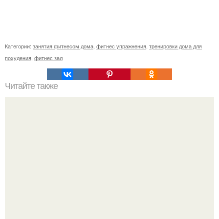
Категории:
занятия фитнесом дома
,
фитнес упражнения
,
тренировки дома для
похудения
,
фитнес зал
Читайте также
Тренировки при протрузии. Межпозвоночная грыжа,
протрузия.