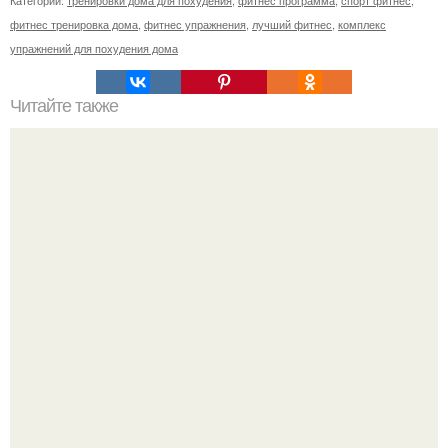
Категории:
тренировки дома для похудения
,
фитнес программа
,
спорт фитнес
,
фитнес тренировка дома
,
фитнес упражнения
,
лучший фитнес
,
комплекс
упражнений для похудения дома
Читайте также
Ролик для пресса: 5 лучших занятий для максимального
эффекта.