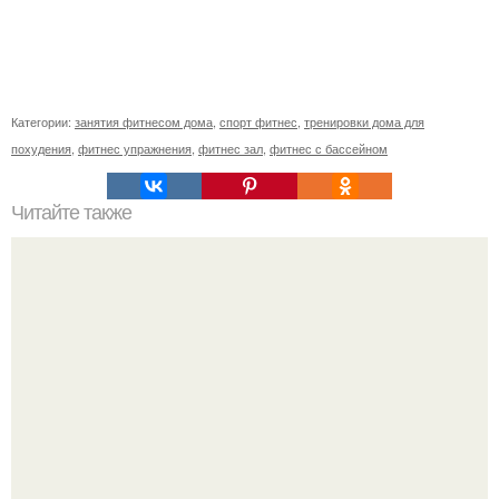
Категории:
занятия фитнесом дома
,
спорт фитнес
,
тренировки дома для
похудения
,
фитнес упражнения
,
фитнес зал
,
фитнес с бассейном
Читайте также
Внутренняя часть бедер.