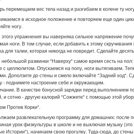
ерь перемещаем вес тела назад и разгибаем в колене ту ногу
нимаемся в исходное положение и повторяем еще один цикл 
яйте ногу.
 этого упражнения вы наверняка сильное напряжение почу
мая ноги. В том случае, если добавить к этому скручивания
ка для талии, которая никогда не повредит. Сделайте десять
 небольшой разминки "Наверху" самое время сесть на пол:
е с целлюлитом. Опускаемся на попу, ноги вытягиваем. Теп
ми. Доползите до стены и смело включайте "Задний ход". Сд
у - поднимете настроение себе и окружающим.
чание. В качестве бонусной зарядки перед выполнением п
й, и сотню - другую калорий "Сожжете" с помощью этой убор
ком Против Корки".
лжаем развлекательную программу для домашних: после пол
иная урок физкультуры в школе и не выключая музыку (это 
ые Истории"), начинаем свою прогулку. Туда-сюда, до стены