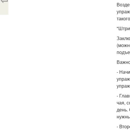
Возде
упраж
таког
"Штри
Заклю
(можн
подъе
Важно
- Нач
упраж
упраж
- Гла
чая, 
день.
нужны
- Вто