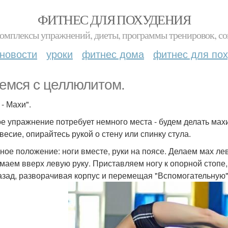
ФИТНЕС ДЛЯ ПОХУДЕНИЯ
комплексы упражнений, диеты, программы тренировок, со
новости
уроки
фитнес дома
фитнес для по
емся с целлюлитом.
- Махи".
е упражнение потребует немного места - будем делать махи
весие, опирайтесь рукой о стену или спинку стула.
ное положение: ноги вместе, руки на поясе. Делаем мах ле
маем вверх левую руку. Приставляем ногу к опорной стопе, 
азад, разворачивая корпус и перемещая "Вспомогательную"