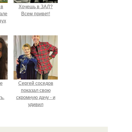
 в
Хочешь в ЗАЛ?
зале
Всем привет!
вух
не
Сергей соседов
показал свою
ь.
скромную дачу - и
удивил
поклонников.