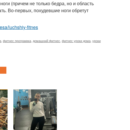
оги (причем не только бедра, но и область
ть. Во-первых, похудевшие ноги обретут
tnesa/luchshiy-fitnes
а
,
фитнес программа
,
домашний фитнес
,
фитнес уроки дома
,
уроки