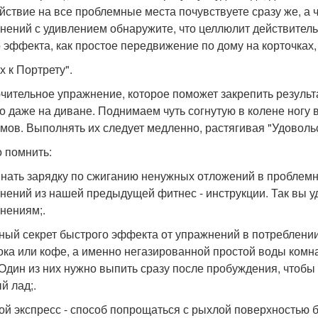
йствие на все проблемные места почувствуете сразу же, а 
нений с удивлением обнаружите, что целлюлит действитель
о эффекта, как простое передвижение по дому на корточках, 
х к Портрету".
чительное упражнение, которое поможет закрепить результа
о даже на диване. Поднимаем чуть согнутую в колене ногу 
мов. Выполнять их следует медленно, растягивая "Удоволь
 помнить:
инать зарядку по сжиганию ненужных отложений в проблем
нений из нашей предыдущей фитнес - инструкции. Так вы уд
нениям;.
вный секрет быстрого эффекта от упражнений в потреблени
сока или кофе, а именно негазированной простой воды комн
 Один из них нужно выпить сразу после пробуждения, чтоб
й лад;.
рой экспресс - способ попрощаться с рыхлой поверхностью