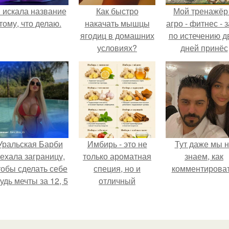
 искала название
Как быстро
Мой тренажёр
тому, что делаю.
накачать мышцы
агро - фитнес - 
ягодиц в домашних
по истечению д
условиях?
дней принёс
ощутимый
результат.
Уральская Барби
Имбирь - это не
Тут даже мы 
ехала заграницу,
только ароматная
знаем, как
тобы сделать себе
специя, но и
комментироват
удь мечты за 12, 5
отличный
тыс.
ингредиент для
полезных напитков
и блюд.