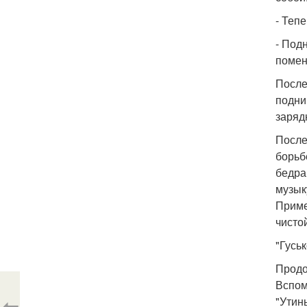
- Теп
- Под
помен
После
подни
заряд
После
борьб
бедра
музык
Приме
чисто
"Гусь
Продо
Вспом
⇦
"Утин