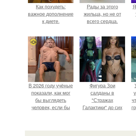
Как похудеть:
Рады за этого
Я
важное дополнение
жильца, но не от
к диете.
всего сердца.
В 2026 году учёные
Фигура Зои
показали, как мог
салданы в
у
бы выглядеть
"Стражах
ч
человек, если бы
Галактики" до сих
гр
его тело
пор вызывает
эволюционировало
восхищение.
специально для