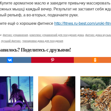
 Купите ароматное масло и заведите привычку массировать н
ожных мышц) каждый вечер. Результат не заставит себя жда
вый рельеф, а во-вторых, подкачаете руки.
ите ещё о хорошем фитнесе
http://fitnes.ru-best.com/uroki-fi
и:
фитнес упражнения
,
комплекс упражнений для похудения дома
,
фитнес дома музык
,
лучший фитнес
,
тренировки дома для похудения
авилось? Поделитесь с друзьями!