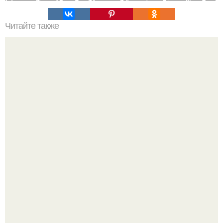
Читайте также
13 секретов стройности:
Мой тренажёр в агро - фитнес - зале по истечению двух