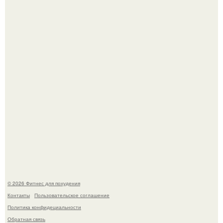
Уральская Барби уехала заграницу, чтобы сделать себе
грудь мечты за 12, 5 тыс.
Имбирь - это не только ароматная специя, но и отличный
ингредиент для полезных напитков и блюд.
© 2026 Фитнес для похудения
Контакты
Пользовательское соглашение
Политика конфидециальности
Обратная связь