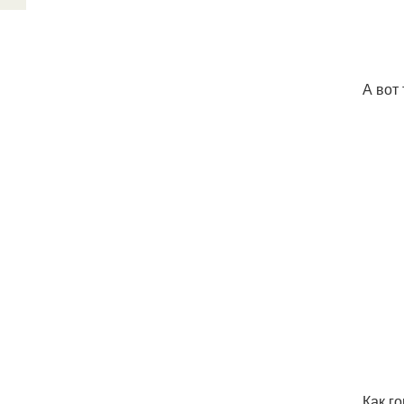
А вот 
Как г