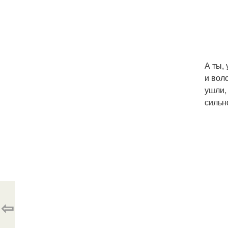
А ты,
и воло
ушли,
сильн
⇦