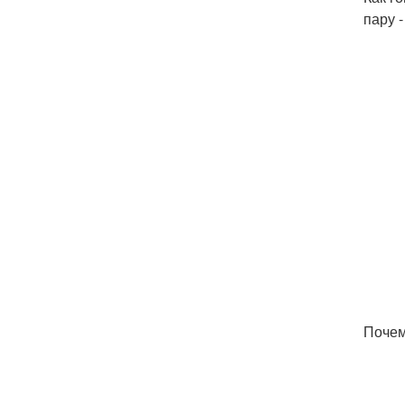
пару 
Почем