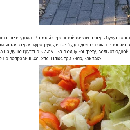
 увы, не ведьма. В твоей серенькой жизни теперь будут то
книстая серая курогрудь, и так будет долго, пока не кончит
 а на душе грустно. Съем - ка я одну конфету, ведь от одной
о не поправишься. Упс. Плюс три кило, как так?