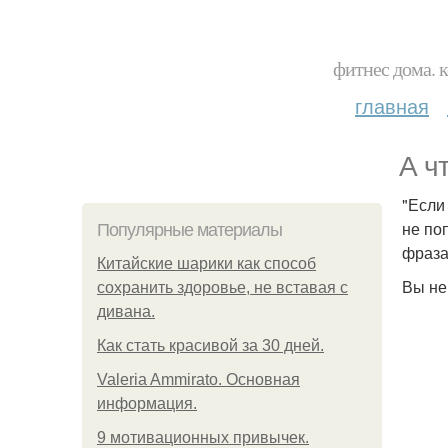
фитнес дома. 
главная
А ч
"Если
не по
Популярные материалы
фраза 
Китайские шарики как способ
Вы не
сохранить здоровье, не вставая с
дивана.
Как стать красивой за 30 дней.
Valeria Ammirato. Основная
информация.
9 мотивационных привычек.