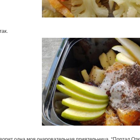
так.
оворит одна моя очаровательная приятельница, "Портал Отк