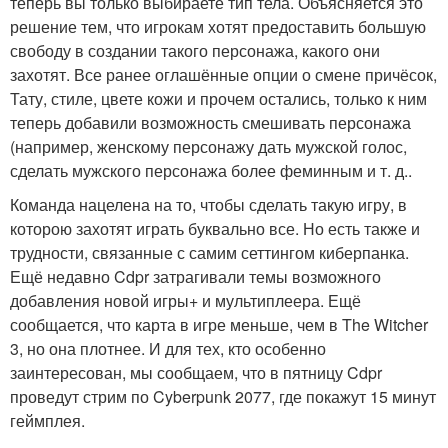
теперь вы только выбираете тип тела. Объясняется это
решение тем, что игрокам хотят предоставить большую
свободу в создании такого персонажа, какого они
захотят. Все ранее оглашённые опции о смене причёсок,
Тату, стиле, цвете кожи и прочем остались, только к ним
теперь добавили возможность смешивать персонажа
(например, женскому персонажу дать мужской голос,
сделать мужского персонажа более феминным и т. д..
Команда нацелена на то, чтобы сделать такую игру, в
которою захотят играть буквально все. Но есть также и
трудности, связанные с самим сеттингом киберпанка.
Ещё недавно Cdpr затрагивали темы возможного
добавления новой игры+ и мультиплеера. Ещё
сообщается, что карта в игре меньше, чем в The Witcher
3, но она плотнее. И для тех, кто особенно
заинтересован, мы сообщаем, что в пятницу Cdpr
проведут стрим по Cyberpunk 2077, где покажут 15 минут
геймплея.