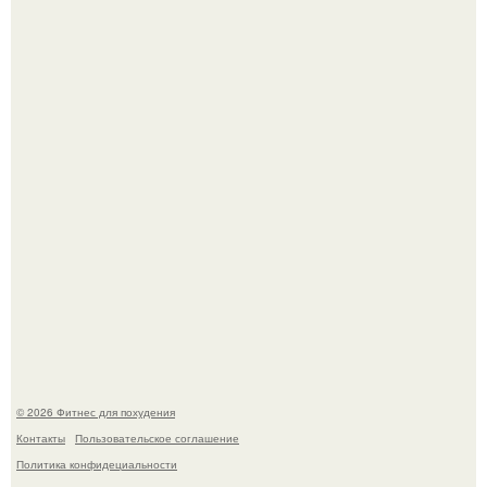
В 2026 году учёные показали, как мог бы выглядеть
человек, если бы его тело эволюционировало
специально для выживания в автокатастpoфах.
3 мифа о моей деятельности смехотерапевта.
© 2026 Фитнес для похудения
Контакты
Пользовательское соглашение
Политика конфидециальности