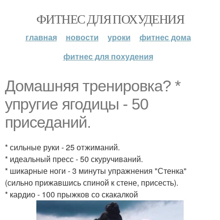
ФИТНЕС ДЛЯ ПОХУДЕНИЯ
главная
новости
уроки
фитнес дома
фитнес для похудения
Домашняя тренировка? *
упругие ягодицы - 50
приседаний.
* сильные руки - 25 отжиманий.
* идеальный пресс - 50 скуручиваний.
* шикарные ноги - 3 минуты упражнения "Стенка"
(сильно прижавшись спиной к стене, присесть).
* кардио - 100 прыжков со скакалкой