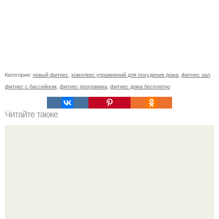
Категории:
новый фитнес
,
комплекс упражнений для похудения дома
,
фитнес зал
,
фитнес с бассейном
,
фитнес программа
,
фитнес дома бесплатно
Читайте также
Фитнес для начинающих и похудения. Топ-50
упражнений стоя для начинающих и для любого