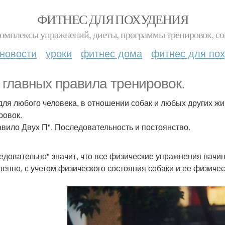
ФИТНЕС ДЛЯ ПОХУДЕНИЯ
комплексы упражнений, диеты, программы тренировок, со
новости
уроки
фитнес дома
фитнес для по
 главных правила тренировок.
 для любого человека, в отношении собак и любых других ж
ровок.
авило Двух П". Последовательность и постоянство.
едовательно" значит, что все физические упражнения начина
пенно, с учетом физического состояния собаки и ее физиче