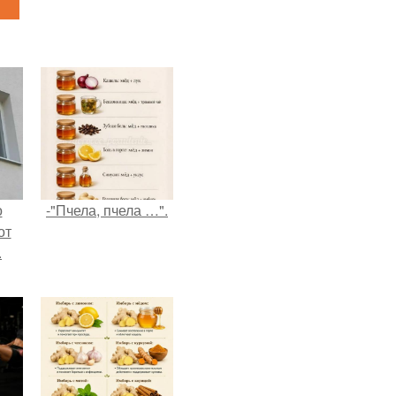
о
-"Пчела, пчела …".
от
.