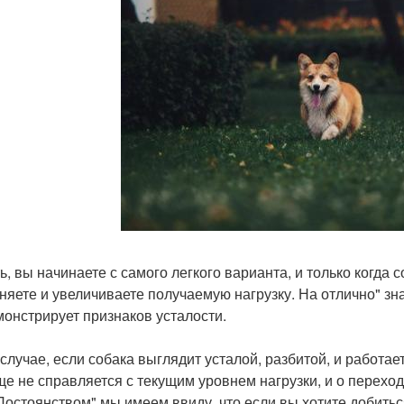
ть, вы начинаете с самого легкого варианта, и только когда 
няете и увеличиваете получаемую нагрузку. На отлично" зна
монстрирует признаков усталости.
 случае, если собака выглядит усталой, разбитой, и работает
ще не справляется с текущим уровнем нагрузки, и о переход
Постоянством" мы имеем ввиду, что если вы хотите добить