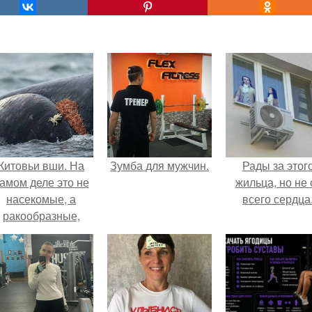
Китовьи вши. На
Зумба для мужчин.
Рады за этог
амом деле это не
жильца, но не 
насекомые, а
всего сердца
ракообразные,
относящиеся к
бокоплавам.