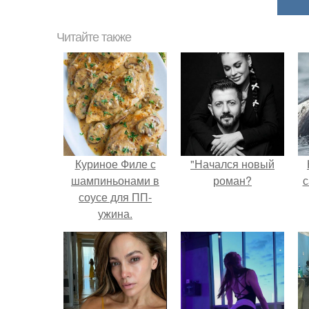
Читайте также
Куриное Филе с
"Начался новый
шампиньонами в
роман?
с
соусе для ПП-
ужина.