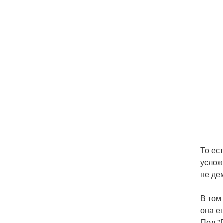
То ес
услож
не де
В том
она е
Под "