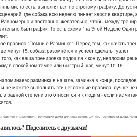
янными, то есть, выполняться по строгому графику. Допуст
 сценарий, где собака всю неделю пинает хвост в квартире,
. Равномерно и постоянно, желательно, чтобы между трени
вительно был график. То есть схема "на Этой Неделе Один
дит.
рое правило "Помни о Разминке". Перед тем, как начать тре
ице минут 15, собака разомнётся и успеет сделать туалет.
 того, как ваша тренировка подошла к концу, неплохим реше
жку в спокойном темпе или быстрый шаг, минут 10-15.
 напоминаем: разминка в начале, заминка в конце, последов
вы не можете выполнять эти несложные правила, лучше не 
и, в равной степени это относится и к людям - если нас чит
сятся.
и:
фитнес упражнения
,
тренировки дома для похудения
,
фитнес тренировка дома
,
луч
авилось? Поделитесь с друзьями!