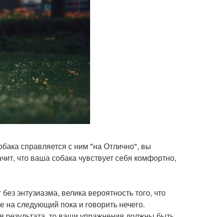
собака справляется с ним "на Отлично", вы
чит, что ваша собака чувствует себя комфортно,
 без энтузиазма, велика вероятность того, что
е на следующий пока и говорить нечего.
ся результата, то ваши упражнения должны быть