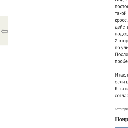
посто
такой
кросс
дейст
⇦
подхо
2 вто
по ул
После
пробе
Итак,
если 
Кстат
согла
Категори
Понр